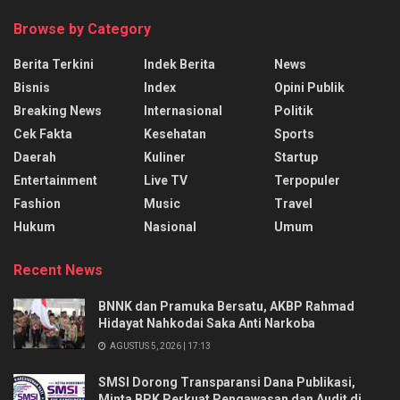
Browse by Category
Berita Terkini
Indek Berita
News
Bisnis
Index
Opini Publik
Breaking News
Internasional
Politik
Cek Fakta
Kesehatan
Sports
Daerah
Kuliner
Startup
Entertainment
Live TV
Terpopuler
Fashion
Music
Travel
Hukum
Nasional
Umum
Recent News
BNNK dan Pramuka Bersatu, AKBP Rahmad
Hidayat Nahkodai Saka Anti Narkoba
AGUSTUS 5, 2026 | 17:13
SMSI Dorong Transparansi Dana Publikasi,
Minta BPK Perkuat Pengawasan dan Audit di