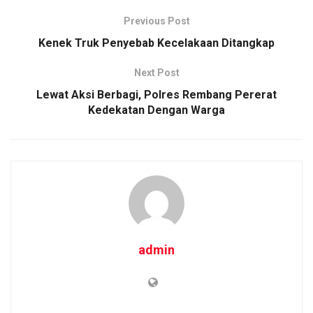
o
A
n
Previous Post
o
p
k
Kenek Truk Penyebab Kecelakaan Ditangkap
k
p
Next Post
Lewat Aksi Berbagi, Polres Rembang Pererat
Kedekatan Dengan Warga
admin