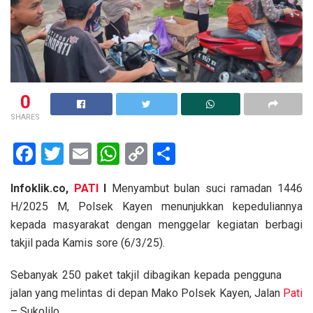
0
SHARES
F
T
E
W
C
S
a
wi
m
h
o
h
Infoklik.co,
PATI
I
Menyambut bulan suci ramadan 1446
ce
tt
ail
at
py
ar
H/2025 M, Polsek Kayen menunjukkan kepeduliannya
b
er
s
Li
e
kepada masyarakat dengan menggelar kegiatan berbagi
o
A
n
takjil pada Kamis sore (6/3/25).
o
p
k
Sebanyak 250 paket takjil dibagikan kepada pengguna
k
p
jalan yang melintas di depan Mako Polsek Kayen, Jalan
Pati
– Sukolilo.