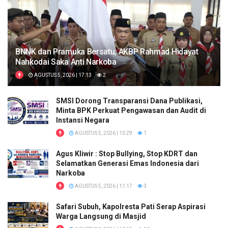
BNNK dan Pramuka Bersatu, AKBP Rahmad Hidayat
Nahkodai Saka Anti Narkoba
AGUSTUS 5, 2026 | 17:13
2
SMSI Dorong Transparansi Dana Publikasi,
Minta BPK Perkuat Pengawasan dan Audit di
Instansi Negara
AGUSTUS 5, 2026 | 13:29
1
Agus Kliwir : Stop Bullying, Stop KDRT dan
Selamatkan Generasi Emas Indonesia dari
Narkoba
AGUSTUS 5, 2026 | 11:17
3
Safari Subuh, Kapolresta Pati Serap Aspirasi
Warga Langsung di Masjid