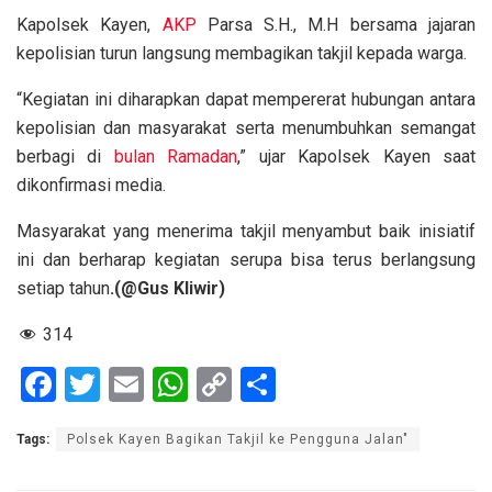
Kapolsek Kayen,
AKP
Parsa S.H., M.H bersama jajaran
kepolisian turun langsung membagikan takjil kepada warga.
“Kegiatan ini diharapkan dapat mempererat hubungan antara
kepolisian dan masyarakat serta menumbuhkan semangat
berbagi di
bulan Ramadan
,” ujar Kapolsek Kayen saat
dikonfirmasi media.
Masyarakat yang menerima takjil menyambut baik inisiatif
ini dan berharap kegiatan serupa bisa terus berlangsung
setiap tahun
.(@Gus Kliwir)
314
F
T
E
W
C
S
a
wi
m
h
o
h
Tags:
Polsek Kayen Bagikan Takjil ke Pengguna Jalan"
ce
tt
ail
at
py
ar
b
er
s
Li
e