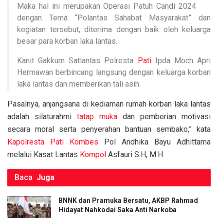
k
p
Maka hal ini merupakan Operasi Patuh Candi 2024
dengan Tema “Polantas Sahabat Masyarakat” dan
kegiatan tersebut, diterima dengan baik oleh keluarga
besar para korban laka lantas.
Kanit Gakkum Satlantas Polresta
Pati
Ipda Moch Apri
Hermawan berbincang langsung dengan keluarga korban
laka lantas dan memberikan tali asih.
Pasalnya, anjangsana di kediaman rumah korban laka lantas
adalah silaturahmi
tatap muka
dan pemberian motivasi
secara moral serta penyerahan bantuan sembako,” kata
Kapolresta Pati
Kombes
Pol Andhika Bayu Adhittama
melalui Kasat Lantas
Kompol
Asfauri S.H, M.H
Baca
Juga
BNNK dan Pramuka Bersatu, AKBP Rahmad
Hidayat Nahkodai Saka Anti Narkoba