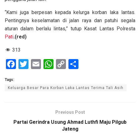
“Kami juga berpesan kepada kelurga korban laka lantas.
Pentingnya keselamatan di jalan raya dan patuhi segala
aturan dalam berlalu lintas,” tutup Kasat Lantas Polresta
Pati
.(red)
313
F
T
E
W
C
S
a
wi
m
h
o
h
Tags:
ce
tt
ail
at
py
ar
Keluarga Besar Para Korban Laka Lantas Terima Tali Asih
b
er
s
Li
e
o
A
n
o
p
k
Previous Post
k
p
Partai Gerindra Usung Ahmad Luthfi Maju Pilgub
Jateng