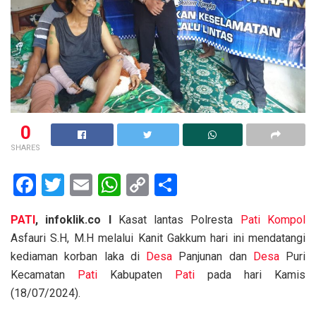
0
SHARES
F
T
E
W
C
S
a
wi
m
h
o
h
PATI
, infoklik.co I
Kasat lantas Polresta
Pati
Kompol
ce
tt
ail
at
py
ar
Asfauri S.H, M.H melalui Kanit Gakkum hari ini mendatangi
b
er
s
Li
e
kediaman korban laka di
Desa
Panjunan dan
Desa
Puri
o
A
n
Kecamatan
Pati
Kabupaten
Pati
pada hari Kamis
o
p
k
(18/07/2024).