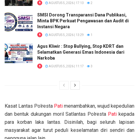
AGUSTUS 5, 2026 | 17:13
2
SMSI Dorong Transparansi Dana Publikasi,
Minta BPK Perkuat Pengawasan dan Audit di
Instansi Negara
AGUSTUS 5, 2026 | 13:29
1
Agus Kliwir : Stop Bullying, Stop KDRT dan
Selamatkan Generasi Emas Indonesia dari
Narkoba
AGUSTUS 5, 2026 | 11:17
3
Kasat Lantas Polresta
Pati
menambahkan, wujud kepedulian
dan bentuk dukungan moril Satlantas Polresta
Pati
kepada
para korban laka lantas. Disinilah, bagi seluruh lapisan
masyarakat agar turut peduli keselamatan diri sendiri dan
pengguna jalan lain.