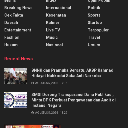
Bisnis
Index
Opini Publik
Breaking News
Internasional
Politik
Cek Fakta
Kesehatan
Sports
Daerah
Kuliner
Startup
Entertainment
Live TV
Terpopuler
Fashion
Music
Travel
Hukum
Nasional
Umum
Recent News
BNNK dan Pramuka Bersatu, AKBP Rahmad
Hidayat Nahkodai Saka Anti Narkoba
AGUSTUS 5, 2026 | 17:13
SMSI Dorong Transparansi Dana Publikasi,
Minta BPK Perkuat Pengawasan dan Audit di
Instansi Negara
AGUSTUS 5, 2026 | 13:29