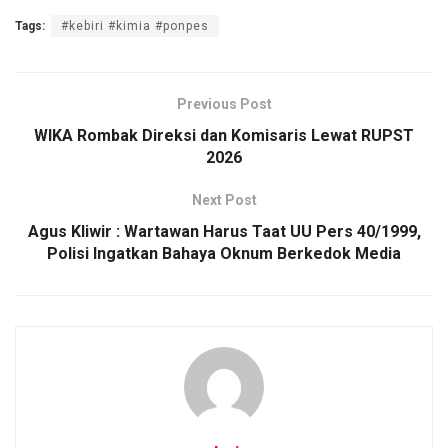
a
wi
m
h
o
h
Tags:
#kebiri #kimia #ponpes
ce
tt
ail
at
py
ar
b
er
s
Li
e
o
A
n
Previous Post
o
p
k
WIKA Rombak Direksi dan Komisaris Lewat RUPST
2026
k
p
Next Post
Agus Kliwir : Wartawan Harus Taat UU Pers 40/1999,
Polisi Ingatkan Bahaya Oknum Berkedok Media