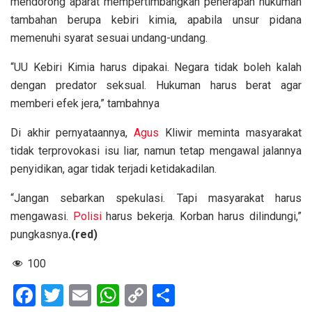
mendorong aparat mempertimbangkan penerapan hukuman
tambahan berupa kebiri kimia, apabila unsur pidana
memenuhi syarat sesuai undang-undang.
“UU Kebiri Kimia harus dipakai. Negara tidak boleh kalah
dengan predator seksual. Hukuman harus berat agar
memberi efek jera,” tambahnya
Di akhir pernyataannya,
Agus
Kliwir meminta masyarakat
tidak terprovokasi isu liar, namun tetap mengawal jalannya
penyidikan, agar tidak terjadi ketidakadilan.
“Jangan sebarkan spekulasi. Tapi masyarakat harus
mengawasi.
Polisi
harus bekerja. Korban harus dilindungi,”
pungkasnya
.(red)
100
F
T
E
W
C
S