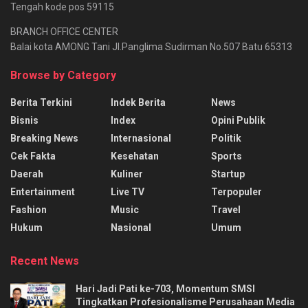
Tengah kode pos 59115
BRANCH OFFICE CENTER
Balai kota AMONG Tani Jl.Panglima Sudirman No.507 Batu 65313
Browse by Category
Berita Terkini
Indek Berita
News
Bisnis
Index
Opini Publik
Breaking News
Internasional
Politik
Cek Fakta
Kesehatan
Sports
Daerah
Kuliner
Startup
Entertainment
Live TV
Terpopuler
Fashion
Music
Travel
Hukum
Nasional
Umum
Recent News
Hari Jadi Pati ke-703, Momentum SMSI
Tingkatkan Profesionalisme Perusahaan Media