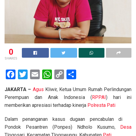
0
SHARES
F
T
E
W
C
S
a
wi
m
h
o
h
JAKARTA –
Agus
Kliwir, Ketua Umum Rumah Perlindungan
ce
tt
ail
at
py
ar
Perempuan dan Anak Indonesia (
RPPAI
) hari ini
b
er
s
Li
e
memberikan apresiasi terhadap kinerja
Polresta Pati
o
A
n
Dalam penanganan kasus dugaan pencabulan di
o
p
k
Pondok Pesantren (Ponpes) Ndholo Kusumo,
Desa
k
p
Tlogosari, Kecamatan Tlogowungu, Kabupaten
Pati
.