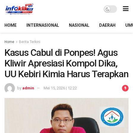
HOME
INTERNASIONAL
NASIONAL
DAERAH
UM
Home
Berita Terkini
Kasus Cabul di Ponpes! Agus
Kliwir Apresiasi Kompol Dika,
UU Kebiri Kimia Harus Terapkan
by
admin
Mei 15, 2026 | 12:22