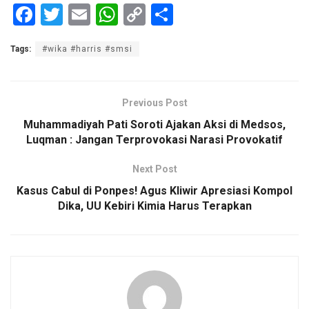
F
T
E
W
C
S
a
wi
m
h
o
h
Tags:
#wika #harris #smsi
ce
tt
ail
at
py
ar
b
er
s
Li
e
o
A
n
Previous Post
o
p
k
Muhammadiyah Pati Soroti Ajakan Aksi di Medsos,
Luqman : Jangan Terprovokasi Narasi Provokatif
k
p
Next Post
Kasus Cabul di Ponpes! Agus Kliwir Apresiasi Kompol
Dika, UU Kebiri Kimia Harus Terapkan