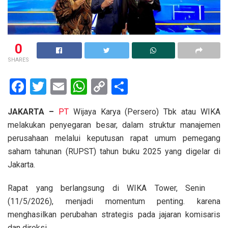
0
SHARES
F
T
E
W
C
S
a
wi
m
h
o
h
JAKARTA –
PT
Wijaya Karya (Persero) Tbk atau WIKA
ce
tt
ail
at
py
ar
melakukan penyegaran besar, dalam struktur manajemen
b
er
s
Li
e
perusahaan melalui keputusan rapat umum pemegang
o
A
n
saham tahunan (RUPST) tahun buku 2025 yang digelar di
o
p
k
Jakarta.
k
p
Rapat yang berlangsung di WIKA Tower, Senin
(11/5/2026), menjadi momentum penting. karena
menghasilkan perubahan strategis pada jajaran komisaris
dan direksi