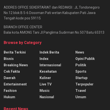
ADDRES OFFICE SEKERTARIAT dan REDAKSI : JL.Tondonegoro
No.12 blok B 5-6 Dosoman Pati wetan Kabupaten Pati Jawa
Tengah kode pos 59115
BRANCH OFFICE CENTER
Balai kota AMONG Tani Jl.Panglima Sudirman No.507 Batu 65313
Browse by Category
Berita Terkini
Indek Berita
News
Bisnis
Index
Opini Publik
Breaking News
Internasional
Politik
Cek Fakta
Kesehatan
Sports
Daerah
Kuliner
Startup
Entertainment
Live TV
Terpopuler
Fashion
Music
Travel
Hukum
Nasional
Umum
Recent News