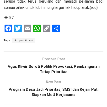
serupa tidak terus berulang dan menjadi pelajaran bagi
semua pihak untuk lebih menghargai hak hidup anak.(red)
87
F
T
E
W
C
S
a
wi
m
h
o
h
Tags:
#rppai #bayi
ce
tt
ail
at
py
ar
b
er
s
Li
e
o
A
n
Previous Post
o
p
k
Agus Kliwir Soroti Politik Provokasi, Pembangunan
Tetap Prioritas
k
p
Next Post
Program Desa Jadi Prioritas, SMSI dan Kejari Pati
Siapkan MoU Kerjasama