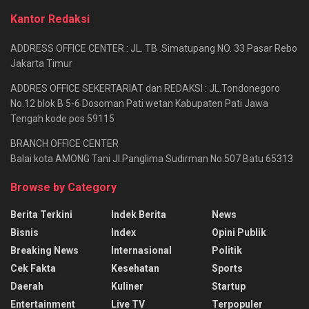
Kantor Redaksi
ADDRESS OFFICE CENTER : JL. TB .Simatupang NO. 33 Pasar Rebo
Jakarta Timur
ADDRES OFFICE SEKERTARIAT dan REDAKSI : JL.Tondonegoro
No.12 blok B 5-6 Dosoman Pati wetan Kabupaten Pati Jawa
Tengah kode pos 59115
BRANCH OFFICE CENTER
Balai kota AMONG Tani Jl.Panglima Sudirman No.507 Batu 65313
Browse by Category
Berita Terkini
Indek Berita
News
Bisnis
Index
Opini Publik
Breaking News
Internasional
Politik
Cek Fakta
Kesehatan
Sports
Daerah
Kuliner
Startup
Entertainment
Live TV
Terpopuler