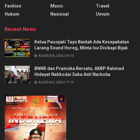
Fashion
Music
Travel
Hukum
Nasional
Umum
Recent News
Ketua Pasopati Tayu Bantah Ada Kesepakatan
Larang Sound Horeg, Minta Isu Disikapi Bijak
AGUSTUS 8, 2026 | 00:10
BNNK dan Pramuka Bersatu, AKBP Rahmad
Hidayat Nahkodai Saka Anti Narkoba
AGUSTUS 5, 2026 | 17:13