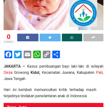
0
SHARES
F
T
E
W
C
S
a
wi
m
h
o
h
JAKARTA –
Kasus pembuangan bayi laki-laki di wilayah
ce
tt
ail
at
py
ar
Desa
Growong
Kidul,
Kecamatan Juwana, Kabupaten
Pati
,
b
er
s
Li
e
Jawa Tengah
o
A
n
Hari ini kembali memunculkan kritik terhadap masih
o
p
k
terjadinya tindakan penelantaran anak di Indonesia.
k
p