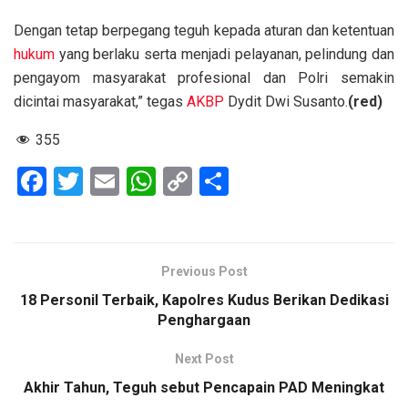
Dengan tetap berpegang teguh kepada aturan dan ketentuan
hukum
yang berlaku serta menjadi pelayanan, pelindung dan
pengayom masyarakat profesional dan Polri semakin
dicintai masyarakat,” tegas
AKBP
Dydit Dwi Susanto.
(red)
355
F
T
E
W
C
S
a
wi
m
h
o
h
ce
tt
ail
at
py
ar
b
er
s
Li
e
Previous Post
o
A
n
18 Personil Terbaik, Kapolres Kudus Berikan Dedikasi
o
p
k
Penghargaan
k
p
Next Post
Akhir Tahun, Teguh sebut Pencapain PAD Meningkat