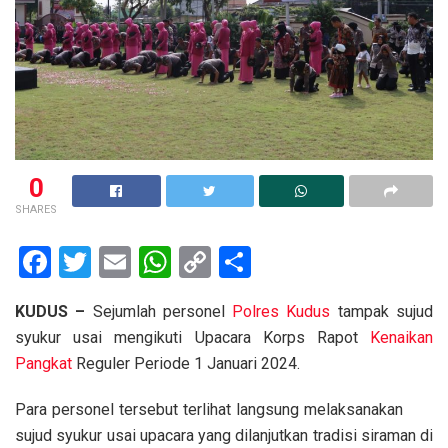
0
SHARES
F
T
E
W
C
S
a
wi
m
h
o
h
KUDUS –
Sejumlah personel
Polres Kudus
tampak sujud
ce
tt
ail
at
py
ar
syukur usai mengikuti Upacara Korps Rapot
Kenaikan
b
er
s
Li
e
Pangkat
Reguler Periode 1 Januari 2024.
o
A
n
Para personel tersebut terlihat langsung melaksanakan
o
p
k
sujud syukur usai upacara yang dilanjutkan tradisi siraman di