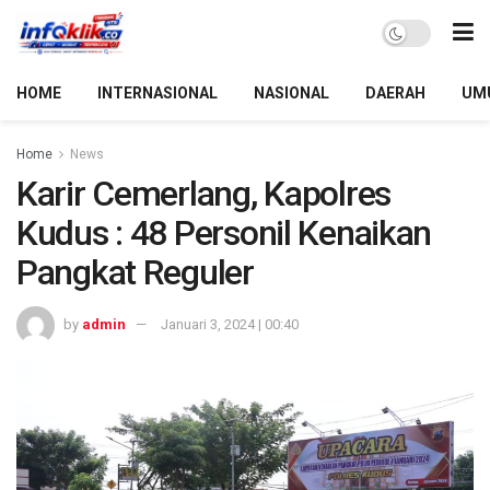
HOME
INTERNASIONAL
NASIONAL
DAERAH
UM
Home
News
Karir Cemerlang, Kapolres
Kudus : 48 Personil Kenaikan
Pangkat Reguler
by
admin
Januari 3, 2024 | 00:40