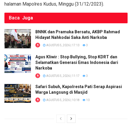
k
p
halaman Mapolres Kudus, Minggu (31/12/2023).
Baca
Juga
BNNK dan Pramuka Bersatu, AKBP Rahmad
Hidayat Nahkodai Saka Anti Narkoba
AGUSTUS 5, 2026 | 17:13
3
Agus Kliwir : Stop Bullying, Stop KDRT dan
Selamatkan Generasi Emas Indonesia dari
Narkoba
AGUSTUS 5, 2026 | 11:17
3
Safari Subuh, Kapolresta Pati Serap Aspirasi
Warga Langsung di Masjid
AGUSTUS 5, 2026 | 10:18
10