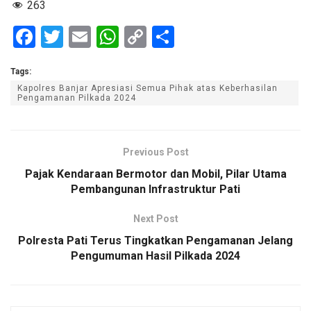
263
F
T
E
W
C
S
a
wi
m
h
o
h
Tags:
ce
tt
ail
at
py
ar
Kapolres Banjar Apresiasi Semua Pihak atas Keberhasilan
b
er
s
Li
e
Pengamanan Pilkada 2024
o
A
n
o
p
k
Previous Post
k
p
Pajak Kendaraan Bermotor dan Mobil, Pilar Utama
Pembangunan Infrastruktur Pati
Next Post
Polresta Pati Terus Tingkatkan Pengamanan Jelang
Pengumuman Hasil Pilkada 2024