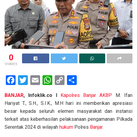
0
SHARES
F
T
E
W
C
S
a
wi
m
h
o
h
BANJAR
, Infoklik.co I
Kapolres
Banjar
AKBP
M. Ifan
ce
tt
ail
at
py
ar
Hariyat T., S.H., S.I.K., M.H hari ini memberikan apresiasi
b
er
s
Li
e
besar kepada seluruh elemen masyarakat dan instansi
o
A
n
terkait atas keberhasilan pelaksanaan pengamanan Pilkada
o
p
k
Serentak 2024 di wilayah
hukum
Polres
Banjar
.