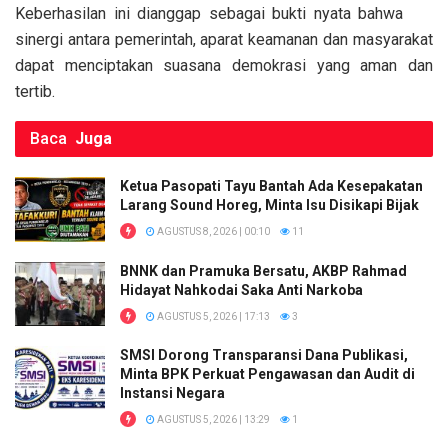
k
p
Keberhasilan ini dianggap sebagai bukti nyata bahwa
sinergi antara pemerintah, aparat keamanan dan masyarakat
dapat menciptakan suasana demokrasi yang aman dan
tertib.
Baca
Juga
Ketua Pasopati Tayu Bantah Ada Kesepakatan
Larang Sound Horeg, Minta Isu Disikapi Bijak
AGUSTUS 8, 2026 | 00:10
11
BNNK dan Pramuka Bersatu, AKBP Rahmad
Hidayat Nahkodai Saka Anti Narkoba
AGUSTUS 5, 2026 | 17:13
3
SMSI Dorong Transparansi Dana Publikasi,
Minta BPK Perkuat Pengawasan dan Audit di
Instansi Negara
AGUSTUS 5, 2026 | 13:29
1