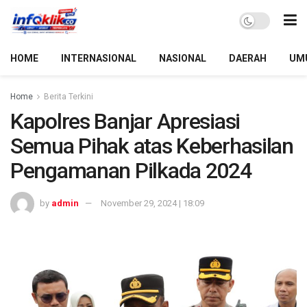
HOME
INTERNASIONAL
NASIONAL
DAERAH
UM
Home
Berita Terkini
Kapolres Banjar Apresiasi
Semua Pihak atas Keberhasilan
Pengamanan Pilkada 2024
by
admin
November 29, 2024 | 18:09