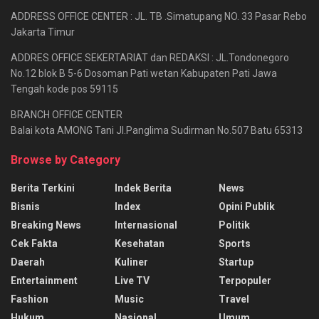
ADDRESS OFFICE CENTER : JL. TB .Simatupang NO. 33 Pasar Rebo
Jakarta Timur
ADDRES OFFICE SEKERTARIAT dan REDAKSI : JL.Tondonegoro
No.12 blok B 5-6 Dosoman Pati wetan Kabupaten Pati Jawa
Tengah kode pos 59115
BRANCH OFFICE CENTER
Balai kota AMONG Tani Jl.Panglima Sudirman No.507 Batu 65313
Browse by Category
Berita Terkini
Indek Berita
News
Bisnis
Index
Opini Publik
Breaking News
Internasional
Politik
Cek Fakta
Kesehatan
Sports
Daerah
Kuliner
Startup
Entertainment
Live TV
Terpopuler
Fashion
Music
Travel
Hukum
Nasional
Umum