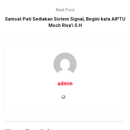
k
p
Next Post
Samsat Pati Sediakan Sistem Signal, Begini kata AIPTU
Moch Riva’i S.H
admin