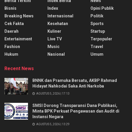
Berita Terkini
Indek Berita
News
Bisnis
Index
Opini Publik
Breaking News
Internasional
Politik
Cek Fakta
Kesehatan
Sports
Daerah
Kuliner
Startup
Entertainment
Live TV
Terpopuler
Fashion
Music
Travel
Hukum
Nasional
Umum
Recent News
BNNK dan Pramuka Bersatu, AKBP Rahmad
Hidayat Nahkodai Saka Anti Narkoba
AGUSTUS 5, 2026 | 17:13
SMSI Dorong Transparansi Dana Publikasi,
Minta BPK Perkuat Pengawasan dan Audit di
Instansi Negara
AGUSTUS 5, 2026 | 13:29