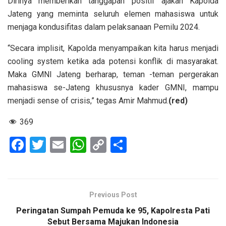
Dirinya memberikan tanggapan positif ajakan Kapolda
Jateng yang meminta seluruh elemen mahasiswa untuk
menjaga kondusifitas dalam pelaksanaan Pemilu 2024.
“Secara implisit, Kapolda menyampaikan kita harus menjadi
cooling system ketika ada potensi konflik di masyarakat.
Maka GMNI Jateng berharap, teman -teman pergerakan
mahasiswa se-Jateng khususnya kader GMNI, mampu
menjadi sense of crisis,” tegas Amir Mahmud.
(red)
369
F
T
E
W
C
S
a
wi
m
h
o
h
ce
tt
ail
at
py
ar
b
er
s
Li
e
Previous Post
o
A
n
Peringatan Sumpah Pemuda ke 95, Kapolresta Pati
o
p
k
Sebut Bersama Majukan Indonesia