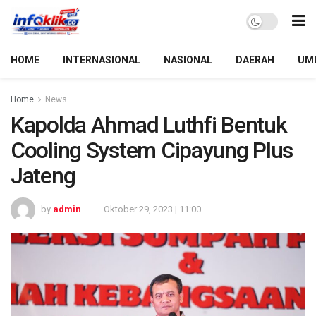
HOME
INTERNASIONAL
NASIONAL
DAERAH
UM
Home
News
Kapolda Ahmad Luthfi Bentuk
Cooling System Cipayung Plus
Jateng
by
admin
Oktober 29, 2023 | 11:00