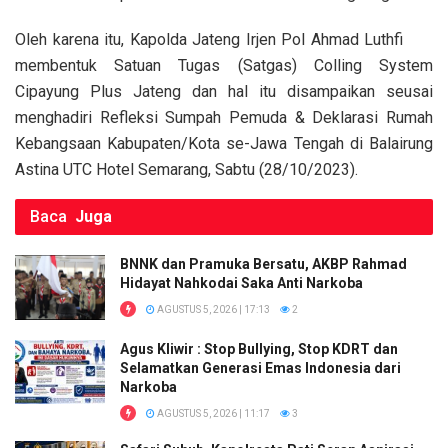
k
p
Oleh karena itu, Kapolda Jateng Irjen Pol Ahmad Luthfi
membentuk Satuan Tugas (Satgas) Colling System
Cipayung Plus Jateng dan hal itu disampaikan seusai
menghadiri Refleksi Sumpah Pemuda & Deklarasi Rumah
Kebangsaan Kabupaten/Kota se-Jawa Tengah di Balairung
Astina UTC Hotel Semarang, Sabtu (28/10/2023).
Baca
Juga
BNNK dan Pramuka Bersatu, AKBP Rahmad
Hidayat Nahkodai Saka Anti Narkoba
AGUSTUS 5, 2026 | 17:13
2
Agus Kliwir : Stop Bullying, Stop KDRT dan
Selamatkan Generasi Emas Indonesia dari
Narkoba
AGUSTUS 5, 2026 | 11:17
3