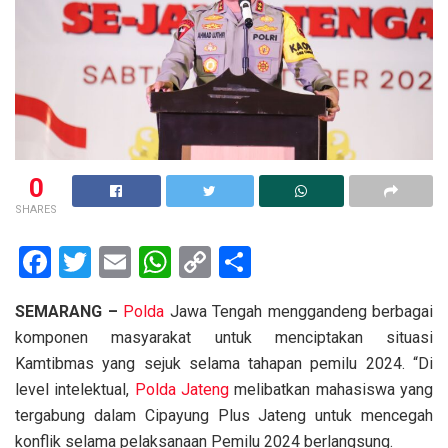
0
SHARES
F
T
E
W
C
S
a
wi
m
h
o
h
SEMARANG –
Polda
Jawa Tengah menggandeng berbagai
ce
tt
ail
at
py
ar
komponen masyarakat untuk menciptakan situasi
b
er
s
Li
e
Kamtibmas yang sejuk selama tahapan pemilu 2024. “Di
o
A
n
level intelektual,
Polda Jateng
melibatkan mahasiswa yang
o
p
k
tergabung dalam Cipayung Plus Jateng untuk mencegah
konflik selama pelaksanaan Pemilu 2024 berlangsung.