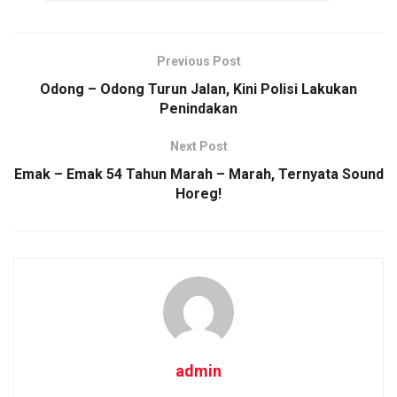
ce
tt
ail
at
py
ar
b
er
s
Li
e
o
A
n
Previous Post
o
p
k
Odong – Odong Turun Jalan, Kini Polisi Lakukan
Penindakan
k
p
Next Post
Emak – Emak 54 Tahun Marah – Marah, Ternyata Sound
Horeg!
admin