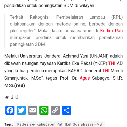
pendidikan untuk peningkatan SDM di wilayah.
Terkait Rekognisi Pembelajaran Lampau (RPL)
dilaksanakan dengan metode online, berbeda dengan
jalur reguler.” Maka dalam sosialisasi ini di
Kodim
Pati
merupakan perdana untuk memberikan pemahaman
peningkatan SDM.
Melalui Universitas Jenderal Achmad Yani (UNJANI) adalah
dibawah naungan Yayasan Kartika Eka Paksi (YKEP)
TNI
AD
yang ketua pembina merupakan KASAD Jenderal
TNI
Maruli
Simanjuntak, M.Sc”, tegas Prof. Dr.
Agus
Subagyo, S.I.P.,
M.Si
.(red)
313
F
T
E
W
C
S
a
wi
m
h
o
h
Tags:
Kades se- Kabupaten Pati Ikut Sosialisasi PMB