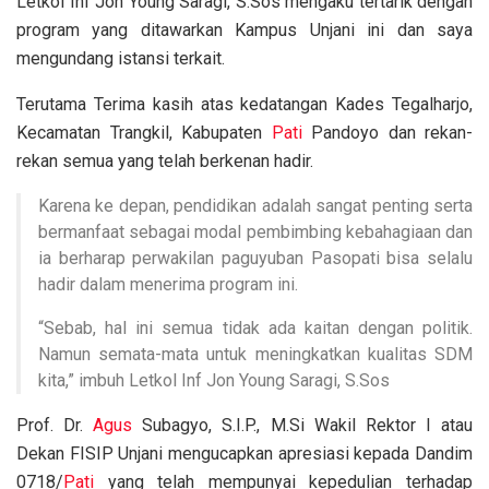
Letkol Inf Jon Young Saragi, S.Sos mengaku tertarik dengan
program yang ditawarkan Kampus Unjani ini dan saya
mengundang istansi terkait.
Terutama Terima kasih atas kedatangan Kades Tegalharjo,
Kecamatan Trangkil, Kabupaten
Pati
Pandoyo dan rekan-
rekan semua yang telah berkenan hadir.
Karena ke depan, pendidikan adalah sangat penting serta
bermanfaat sebagai modal pembimbing kebahagiaan dan
ia berharap perwakilan paguyuban Pasopati bisa selalu
hadir dalam menerima program ini.
“Sebab, hal ini semua tidak ada kaitan dengan politik.
Namun semata-mata untuk meningkatkan kualitas SDM
kita,” imbuh Letkol Inf Jon Young Saragi, S.Sos
Prof. Dr.
Agus
Subagyo, S.I.P., M.Si Wakil Rektor I atau
Dekan FISIP Unjani mengucapkan apresiasi kepada Dandim
0718/
Pati
yang telah mempunyai kepedulian terhadap