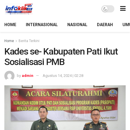
HOME
INTERNASIONAL
NASIONAL
DAERAH
UM
Home
Berita Terkini
Kades se- Kabupaten Pati Ikut
Sosialisasi PMB
by
admin
Agustus 14, 2024 | 02:28