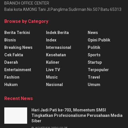
BRANCH OFFICE CENTER
Balai kota AMONG Tani Jl.Panglima Sudirman No.507 Batu 65313
Browse by Category
Berita Terkini
Indek Berita
News
Bisnis
Index
Opini Publik
Breaking News
Internasional
Politik
Cek Fakta
Kesehatan
Sports
Daerah
Kuliner
Startup
Entertainment
Live TV
Terpopuler
Fashion
Music
Travel
Hukum
Nasional
Umum
Recent News
Hari Jadi Pati ke-703, Momentum SMSI
Tingkatkan Profesionalisme Perusahaan Media
Siber