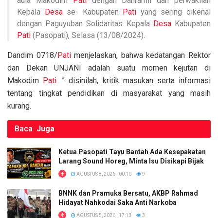
aula Makodim
Pati
dengan Danramil dan perwakilan
Kepala
Desa
se- Kabupaten
Pati
yang sering dikenal
dengan Paguyuban Solidaritas Kepala
Desa
Kabupaten
Pati
(Pasopati), Selasa (13/08/2024).
Dandim 0718/
Pati
menjelaskan, bahwa kedatangan Rektor
dan Dekan UNJANI adalah suatu momen kejutan di
Makodim
Pati
. ” disinilah, kritik masukan serta informasi
tentang tingkat pendidikan di masyarakat yang masih
kurang.
Baca
Juga
Ketua Pasopati Tayu Bantah Ada Kesepakatan
Larang Sound Horeg, Minta Isu Disikapi Bijak
AGUSTUS 8, 2026 | 00:10
9
BNNK dan Pramuka Bersatu, AKBP Rahmad
Hidayat Nahkodai Saka Anti Narkoba
AGUSTUS 5, 2026 | 17:13
3