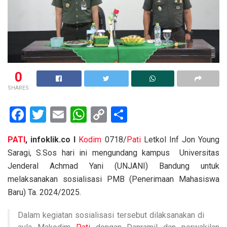
0
SHARES
F
T
E
W
C
S
a
wi
m
h
o
h
PATI
, infoklik.co I
Kodim
0718/
Pati
Letkol Inf Jon Young
ce
tt
ail
at
py
ar
Saragi, S.Sos hari ini mengundang kampus Universitas
b
er
s
Li
e
Jenderal Achmad Yani (UNJANI) Bandung untuk
o
A
n
melaksanakan sosialisasi PMB (Penerimaan Mahasiswa
o
p
k
Baru) Ta. 2024/2025.
k
p
Dalam kegiatan sosialisasi tersebut dilaksanakan di