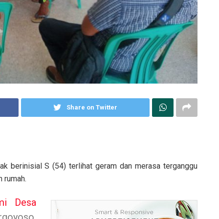
Share on Twitter
k berinisial S (54) terlihat geram dan merasa terganggu
n rumah.
mi
Desa
oyoso,