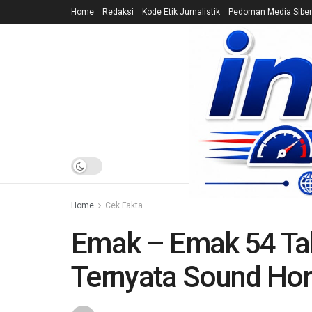
Home
Redaksi
Kode Etik Jurnalistik
Pedoman Media Siber
HOME
NEWS
Home
Cek Fakta
Emak – Emak 54 Ta
Ternyata Sound Hor