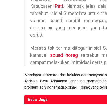
o
p
k
Kabupaten
Pati
. Nampak jelas dal
k
p
tersebut, inisial S meminta untuk m
volume sound sambil memegang
dengan air yang mengucur yang ta
deras.
Merasa tak terima ditegur inisial S
karnaval
sound horeg
tersebut ma
sempat melakukan intimidasi serta 
Mendapat informasi dan keluhan dari masyarakat
Andhika Bayu Adhittama langsung memerinta
problem solving terhadap pihak – pihak yang terlib
Baca
Juga