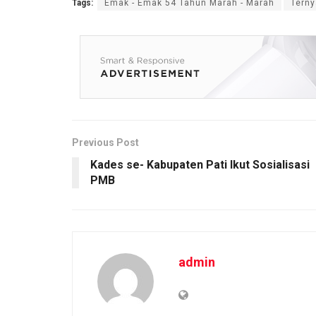
Tags:
Emak - Emak 54 Tahun Marah - Marah
Terny
ce
tt
ail
at
py
ar
b
er
s
Li
e
o
A
n
o
p
k
k
p
Previous Post
Kades se- Kabupaten Pati Ikut Sosialisasi
PMB
admin