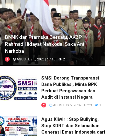
BNNK dan Pramuka Bersatu, AKBP
Rahmad Hidayat Nahkodai Saka Anti
Narkoba
AGUSTUS 5, 2026 | 17:13
2
SMSI Dorong Transparansi
Dana Publikasi, Minta BPK
Perkuat Pengawasan dan
Audit di Instansi Negara
AGUSTUS 5, 2026 | 13:29
1
Agus Kliwir : Stop Bullying,
Stop KDRT dan Selamatkan
Generasi Emas Indonesia dari