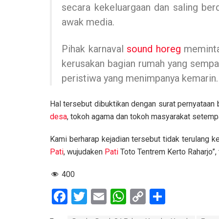
secara kekeluargaan dan saling be
awak media.
Pihak karnaval
sound horeg
meminta
kerusakan bagian rumah yang sempat 
peristiwa yang menimpanya kemarin.
Hal tersebut dibuktikan dengan surat pernyataan
desa
, tokoh agama dan tokoh masyarakat setemp
Kami berharap kejadian tersebut tidak terulang 
Pati
, wujudaken
Pati
Toto Tentrem Kerto Raharjo”,
400
F
T
E
W
C
S
a
wi
m
h
o
h