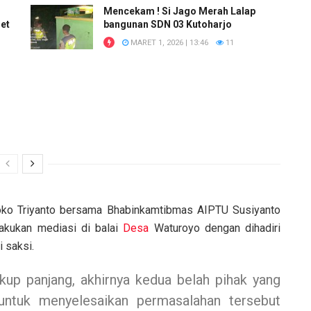
Mencekam ! Si Jago Merah Lalap
et
bangunan SDN 03 Kutoharjo
MARET 1, 2026 | 13:46
11
ko Triyanto bersama Bhabinkamtibmas AIPTU Susiyanto
akukan mediasi di balai
Desa
Waturoyo dengan dihadiri
 saksi.
up panjang, akhirnya kedua belah pihak yang
untuk menyelesaikan permasalahan tersebut