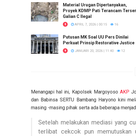
Material Urugan Dipertanyakan,
Proyek KDMP Pati Terancam Terser
Galian C Ilegal
APRIL 7, 2026 | 00:15
16
Putusan MK Soal UU Pers Dinilai
Perkuat Prinsip Restorative Justice
JANUARI 20, 2026 | 11:40
12
Menangapi hal ini, Kapolsek Margoyoso
AKP
Jo
dan Babinsa SERTU Bambang Haryono kini mel
masing -masing pihak serta ada beberapa menjadi
Setelah melakukan mediasi yang cuk
terlibat cekcok pun memutuskan 