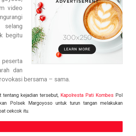
am video
engurangi
 selang
k begitu
, peserta
rah dan
provokasi bersama – sama.
 tentang kejadian tersebut,
Kapolresta Pati
Kombes
Pol
hkan Polsek Margoyoso untuk turun tangan melakukan
at cekcok itu.