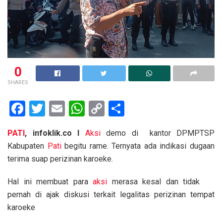
0
SHARES
F
T
E
W
C
S
a
wi
m
h
o
h
PATI
, infoklik.co I
Aksi
demo di kantor DPMPTSP
ce
tt
ail
at
py
ar
Kabupaten
Pati
begitu rame. Ternyata ada indikasi dugaan
b
er
s
Li
e
terima suap perizinan karoeke.
o
A
n
Hal ini membuat para
aksi
merasa kesal dan tidak
o
p
k
pernah di ajak diskusi terkait legalitas perizinan tempat
k
p
karoeke