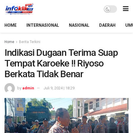
HOME
INTERNASIONAL
NASIONAL
DAERAH
UM
Home
Berita Terkini
Indikasi Dugaan Terima Suap
Tempat Karoeke !! Riyoso
Berkata Tidak Benar
by
admin
Juli 9, 2024 | 18:29