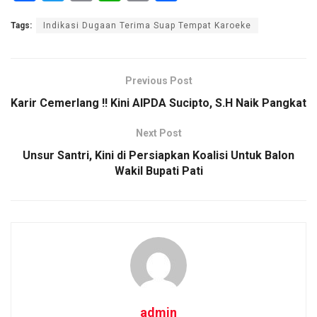
a
wi
m
h
o
h
Tags:
Indikasi Dugaan Terima Suap Tempat Karoeke
ce
tt
ail
at
py
ar
b
er
s
Li
e
o
A
n
Previous Post
o
p
k
Karir Cemerlang !! Kini AIPDA Sucipto, S.H Naik Pangkat
k
p
Next Post
Unsur Santri, Kini di Persiapkan Koalisi Untuk Balon
Wakil Bupati Pati
admin