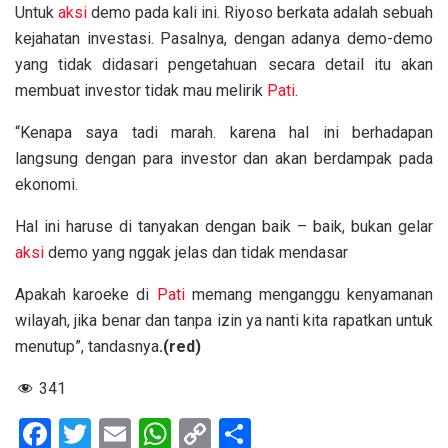
Untuk
aksi
demo pada kali ini. Riyoso berkata adalah sebuah
kejahatan investasi. Pasalnya, dengan adanya demo-demo
yang tidak didasari pengetahuan secara detail itu akan
membuat investor tidak mau melirik
Pati
.
“Kenapa saya tadi marah. karena hal ini berhadapan
langsung dengan para investor dan akan berdampak pada
ekonomi.
Hal ini haruse di tanyakan dengan baik – baik, bukan gelar
aksi
demo yang nggak jelas dan tidak mendasar
Apakah karoeke di
Pati
memang menganggu kenyamanan
wilayah, jika benar dan tanpa izin ya nanti kita rapatkan untuk
menutup”, tandasnya
.(red)
341
F
T
E
W
C
S