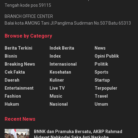
Tengah kode pos 59115
BRANCH OFFICE CENTER
Balai kota AMONG Tani Jl.Panglima Sudirman No.507 Batu 65313
Browse by Category
Berita Terkini
Indek Berita
News
Bisnis
Index
Opini Publik
Breaking News
Internasional
Politik
Cek Fakta
Kesehatan
Sports
Daerah
Kuliner
Startup
Entertainment
Live TV
Terpopuler
Fashion
Music
Travel
Hukum
Nasional
Umum
Recent News
BNNK dan Pramuka Bersatu, AKBP Rahmad
Hidayat Nahkodai Saka Anti Narkoba