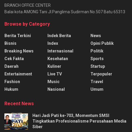
BRANCH OFFICE CENTER
Balai kota AMONG Tani Jl.Panglima Sudirman No.507 Batu 65313
Browse by Category
Berita Terkini
Indek Berita
News
Bisnis
Index
Opini Publik
Breaking News
Internasional
Politik
Cek Fakta
Kesehatan
Sports
Daerah
Kuliner
Startup
Entertainment
Live TV
Terpopuler
Fashion
Music
Travel
Hukum
Nasional
Umum
Recent News
Hari Jadi Pati ke-703, Momentum SMSI
Tingkatkan Profesionalisme Perusahaan Media
Siber