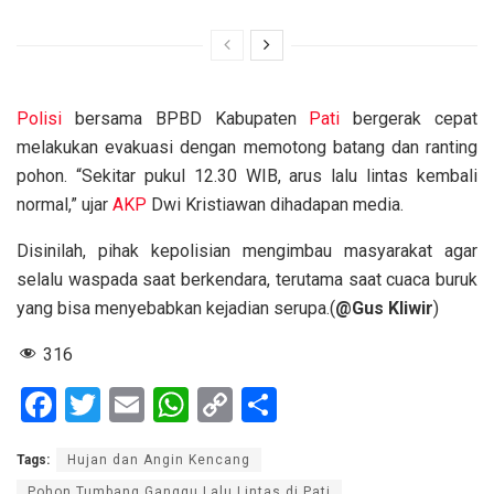
Polisi
bersama BPBD Kabupaten
Pati
bergerak cepat
melakukan evakuasi dengan memotong batang dan ranting
pohon. “Sekitar pukul 12.30 WIB, arus lalu lintas kembali
normal,” ujar
AKP
Dwi Kristiawan dihadapan media.
Disinilah, pihak kepolisian mengimbau masyarakat agar
selalu waspada saat berkendara, terutama saat cuaca buruk
yang bisa menyebabkan kejadian serupa.(
@Gus Kliwir
)
316
F
T
E
W
C
S
a
wi
m
h
o
h
Tags:
Hujan dan Angin Kencang
ce
tt
ail
at
py
ar
Pohon Tumbang Ganggu Lalu Lintas di Pati