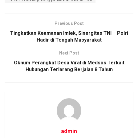
b
er
s
Li
e
o
A
n
o
p
k
Previous Post
k
p
Tingkatkan Keamanan Imlek, Sinergitas TNI – Polri
Hadir di Tengah Masyarakat
Next Post
Oknum Perangkat Desa Viral di Medsos Terkait
Hubungan Terlarang Berjalan 8 Tahun
admin