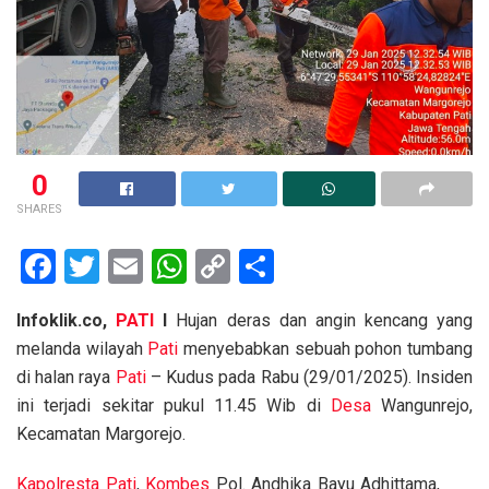
0
SHARES
F
T
E
W
C
S
a
wi
m
h
o
h
Infoklik.co,
PATI
I
Hujan deras dan angin kencang yang
ce
tt
ail
at
py
ar
melanda wilayah
Pati
menyebabkan sebuah pohon tumbang
b
er
s
Li
e
di halan raya
Pati
– Kudus pada Rabu (29/01/2025). Insiden
o
A
n
ini terjadi sekitar pukul 11.45 Wib di
Desa
Wangunrejo,
o
p
k
Kecamatan Margorejo.
k
p
Kapolresta Pati
,
Kombes
Pol. Andhika Bayu Adhittama,