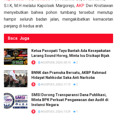
S.I.K, M.H melalui Kapolsek Margorejo,
AKP
Dwi Kristiawan
menyebutkan bahwa pohon tumbang tersebut menutup
hampir seluruh badan jalan, mengakibatkan kemacetan
panjang di kedua arah.
Baca
Juga
Ketua Pasopati Tayu Bantah Ada Kesepakatan
Larang Sound Horeg, Minta Isu Disikapi Bijak
AGUSTUS 8, 2026 | 00:10
2
BNNK dan Pramuka Bersatu, AKBP Rahmad
Hidayat Nahkodai Saka Anti Narkoba
AGUSTUS 5, 2026 | 17:13
2
SMSI Dorong Transparansi Dana Publikasi,
Minta BPK Perkuat Pengawasan dan Audit di
Instansi Negara
AGUSTUS 5, 2026 | 13:29
1