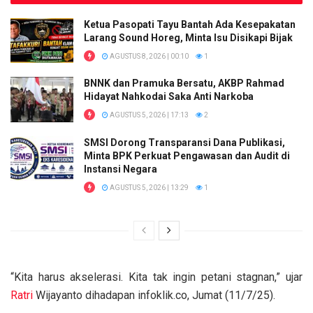
Ketua Pasopati Tayu Bantah Ada Kesepakatan
Larang Sound Horeg, Minta Isu Disikapi Bijak
AGUSTUS 8, 2026 | 00:10
1
BNNK dan Pramuka Bersatu, AKBP Rahmad
Hidayat Nahkodai Saka Anti Narkoba
AGUSTUS 5, 2026 | 17:13
2
SMSI Dorong Transparansi Dana Publikasi,
Minta BPK Perkuat Pengawasan dan Audit di
Instansi Negara
AGUSTUS 5, 2026 | 13:29
1
“Kita harus akselerasi. Kita tak ingin petani stagnan,” ujar
Ratri
Wijayanto dihadapan infoklik.co, Jumat (11/7/25).