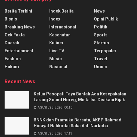
Berita Terkini
Indek Berita
News
Bisnis
Index
Opini Publik
Breaking News
Internasional
Politik
Cek Fakta
Kesehatan
Sports
Daerah
Kuliner
Startup
Entertainment
Live TV
Terpopuler
Fashion
Music
Travel
Hukum
Nasional
Umum
Recent News
Ketua Pasopati Tayu Bantah Ada Kesepakatan
Larang Sound Horeg, Minta Isu Disikapi Bijak
AGUSTUS 8, 2026 | 00:10
BNNK dan Pramuka Bersatu, AKBP Rahmad
Hidayat Nahkodai Saka Anti Narkoba
AGUSTUS 5, 2026 | 17:13