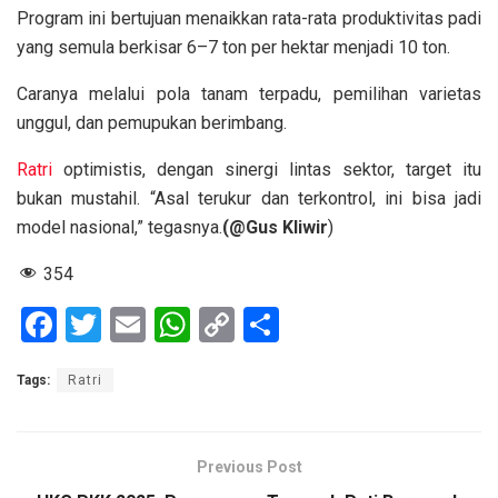
Program ini bertujuan menaikkan rata-rata produktivitas padi
yang semula berkisar 6–7 ton per hektar menjadi 10 ton.
Caranya melalui pola tanam terpadu, pemilihan varietas
unggul, dan pemupukan berimbang.
Ratri
optimistis, dengan sinergi lintas sektor, target itu
bukan mustahil. “Asal terukur dan terkontrol, ini bisa jadi
model nasional,” tegasnya.
(@Gus Kliwir
)
354
F
T
E
W
C
S
a
wi
m
h
o
h
Tags:
Ratri
ce
tt
ail
at
py
ar
b
er
s
Li
e
o
A
n
Previous Post