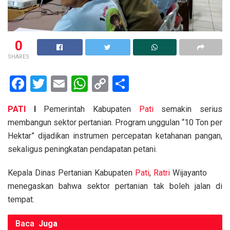
0
SHARES
F
T
E
W
C
S
a
wi
m
h
o
h
PATI
I
Pemerintah Kabupaten
Pati
semakin serius
ce
tt
ail
at
py
ar
membangun sektor pertanian. Program unggulan “10 Ton per
b
er
s
Li
e
Hektar” dijadikan instrumen percepatan ketahanan pangan,
o
A
n
sekaligus peningkatan pendapatan petani.
o
p
k
Kepala Dinas Pertanian Kabupaten
Pati
,
Ratri
Wijayanto
k
p
menegaskan bahwa sektor pertanian tak boleh jalan di
tempat.
Baca
Juga