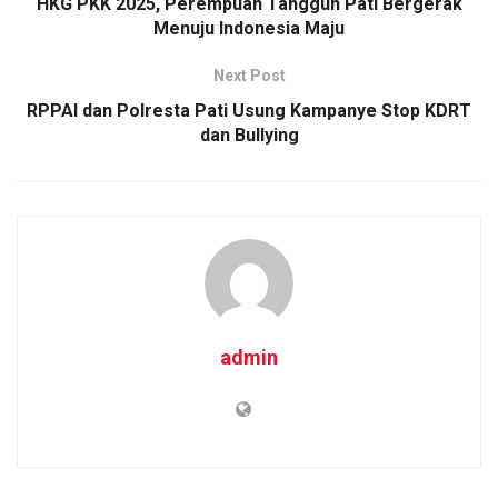
o
p
k
HKG PKK 2025, Perempuan Tangguh Pati Bergerak
Menuju Indonesia Maju
k
p
Next Post
RPPAI dan Polresta Pati Usung Kampanye Stop KDRT
dan Bullying
admin