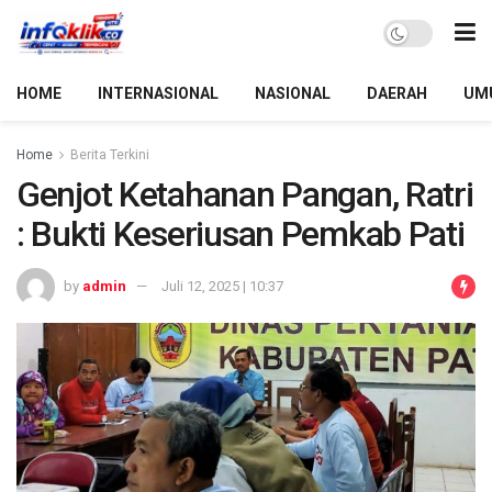
HOME
INTERNASIONAL
NASIONAL
DAERAH
UM
Home
Berita Terkini
Genjot Ketahanan Pangan, Ratri
: Bukti Keseriusan Pemkab Pati
by
admin
Juli 12, 2025 | 10:37