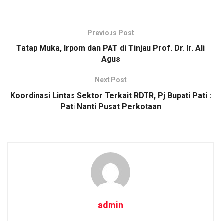
o
A
n
o
p
k
Previous Post
k
p
Tatap Muka, Irpom dan PAT di Tinjau Prof. Dr. Ir. Ali
Agus
Next Post
Koordinasi Lintas Sektor Terkait RDTR, Pj Bupati Pati :
Pati Nanti Pusat Perkotaan
admin