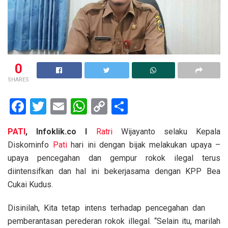
0
SHARES
F
T
E
W
C
S
a
wi
m
h
o
h
PATI
, Infoklik.co I
Ratri
Wijayanto selaku Kepala
ce
tt
ail
at
py
ar
Diskominfo
Pati
hari ini dengan bijak melakukan upaya –
b
er
s
Li
e
upaya pencegahan dan gempur rokok ilegal terus
o
A
n
diintensifkan dan hal ini bekerjasama dengan KPP Bea
o
p
k
Cukai Kudus.
k
p
Disinilah, Kita tetap intens terhadap pencegahan dan
pemberantasan perederan rokok illegal. “Selain itu, marilah