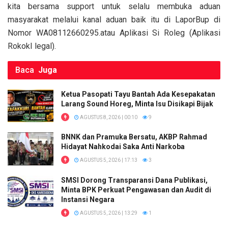
kita bersama support untuk selalu membuka aduan
masyarakat melalui kanal aduan baik itu di LaporBup di
Nomor WA08112660295.atau Aplikasi Si Roleg (Aplikasi
RokokI legal).
Baca
Juga
Ketua Pasopati Tayu Bantah Ada Kesepakatan
Larang Sound Horeg, Minta Isu Disikapi Bijak
AGUSTUS 8, 2026 | 00:10
9
BNNK dan Pramuka Bersatu, AKBP Rahmad
Hidayat Nahkodai Saka Anti Narkoba
AGUSTUS 5, 2026 | 17:13
3
SMSI Dorong Transparansi Dana Publikasi,
Minta BPK Perkuat Pengawasan dan Audit di
Instansi Negara
AGUSTUS 5, 2026 | 13:29
1