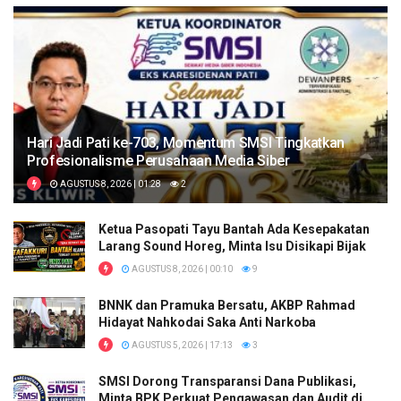
Hari Jadi Pati ke-703, Momentum SMSI Tingkatkan
Profesionalisme Perusahaan Media Siber
AGUSTUS 8, 2026 | 01:28
2
Ketua Pasopati Tayu Bantah Ada Kesepakatan
Larang Sound Horeg, Minta Isu Disikapi Bijak
AGUSTUS 8, 2026 | 00:10
9
BNNK dan Pramuka Bersatu, AKBP Rahmad
Hidayat Nahkodai Saka Anti Narkoba
AGUSTUS 5, 2026 | 17:13
3
SMSI Dorong Transparansi Dana Publikasi,
Minta BPK Perkuat Pengawasan dan Audit di