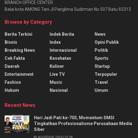
BRANCH OFFICE CENTER
Balai kota AMONG Tani Jl.Panglima Sudirman No.507 Batu 65313
Browse by Category
Berita Terkini
Indek Berita
News
Bisnis
Index
Opini Publik
Breaking News
Internasional
Politik
Cek Fakta
Kesehatan
Sports
Daerah
Kuliner
Startup
Entertainment
Live TV
Terpopuler
Fashion
Music
Travel
Hukum
Nasional
Umum
Recent News
Hari Jadi Pati ke-703, Momentum SMSI
Tingkatkan Profesionalisme Perusahaan Media
Siber
AGUSTUS 8, 2026 | 01:28