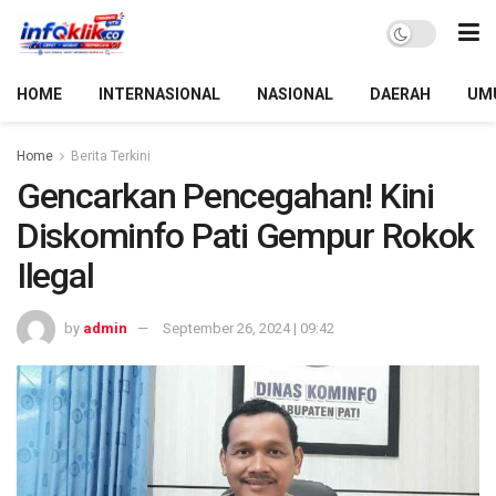
HOME
INTERNASIONAL
NASIONAL
DAERAH
UM
Home
Berita Terkini
Gencarkan Pencegahan! Kini
Diskominfo Pati Gempur Rokok
Ilegal
by
admin
September 26, 2024 | 09:42