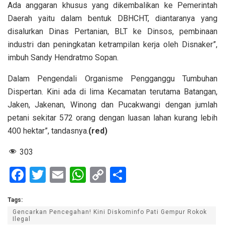
Ada anggaran khusus yang dikembalikan ke Pemerintah
Daerah yaitu dalam bentuk DBHCHT, diantaranya yang
disalurkan Dinas Pertanian, BLT ke Dinsos, pembinaan
industri dan peningkatan ketrampilan kerja oleh Disnaker”,
imbuh Sandy Hendratmo Sopan.
Dalam Pengendali Organisme Pengganggu Tumbuhan
Dispertan. Kini ada di lima Kecamatan terutama Batangan,
Jaken, Jakenan, Winong dan Pucakwangi dengan jumlah
petani sekitar 572 orang dengan luasan lahan kurang lebih
400 hektar”, tandasnya.
(red)
303
F
T
E
W
C
S
a
wi
m
h
o
h
Tags:
ce
tt
ail
at
py
ar
Gencarkan Pencegahan! Kini Diskominfo Pati Gempur Rokok
b
er
s
Li
e
Ilegal