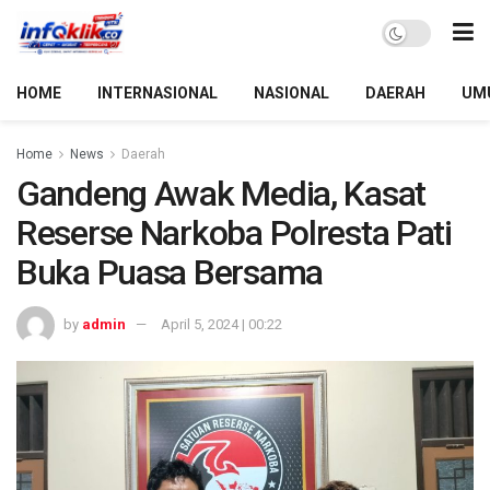
HOME
INTERNASIONAL
NASIONAL
DAERAH
UM
Home
News
Daerah
Gandeng Awak Media, Kasat
Reserse Narkoba Polresta Pati
Buka Puasa Bersama
by
admin
April 5, 2024 | 00:22