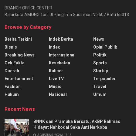
BRANCH OFFICE CENTER
Balai kota AMONG Tani Jl.Panglima Sudirman No.507 Batu 65313
Browse by Category
Berita Terkini
Indek Berita
News
Bisnis
Index
Opini Publik
Breaking News
Internasional
Politik
Cek Fakta
Kesehatan
Sports
Daerah
Kuliner
Startup
Entertainment
Live TV
Terpopuler
Fashion
Music
Travel
Hukum
Nasional
Umum
Recent News
BNNK dan Pramuka Bersatu, AKBP Rahmad
Hidayat Nahkodai Saka Anti Narkoba
AGUSTUS 5, 2026 | 17:13