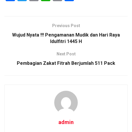
a
wi
m
h
o
h
ce
tt
ail
at
py
ar
b
er
s
Li
e
Previous Post
o
A
n
Wujud Nyata !!! Pengamanan Mudik dan Hari Raya
o
p
k
Idulfitri 1445 H
k
p
Next Post
Pembagian Zakat Fitrah Berjumlah 511 Pack
admin