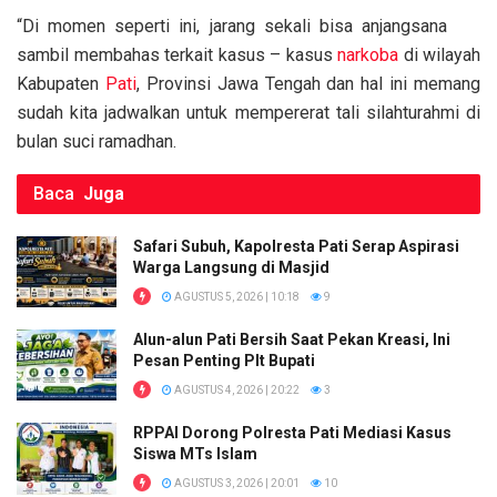
o
p
k
“Di momen seperti ini, jarang sekali bisa anjangsana
k
p
sambil membahas terkait kasus – kasus
narkoba
di wilayah
Kabupaten
Pati
, Provinsi Jawa Tengah dan hal ini memang
sudah kita jadwalkan untuk mempererat tali silahturahmi di
bulan suci ramadhan.
Baca
Juga
Safari Subuh, Kapolresta Pati Serap Aspirasi
Warga Langsung di Masjid
AGUSTUS 5, 2026 | 10:18
9
Alun-alun Pati Bersih Saat Pekan Kreasi, Ini
Pesan Penting Plt Bupati
AGUSTUS 4, 2026 | 20:22
3
RPPAI Dorong Polresta Pati Mediasi Kasus
Siswa MTs Islam
AGUSTUS 3, 2026 | 20:01
10