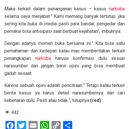
Maka terkait dalam penanganan kasus – kasus
narkoba
selama saya menjabat.” Kami memang banyak tertutup. jika
sering kita buka di media pasti para bandar, pengedar dan
pemakai bisa antisipasi saat berbuat kejahatan”, imbuhnya.
Dengan adanya momen buka bersama ini.” Kita bisa satu
pemahaman dan kedepan kalau mau memberitakan terkait
penangkapan
narkoba
haruse konfirmasi dulu sesuai
narasumber dan jangan bikin opini yang bisa membuat
gaduh sesaat.
Karena sebuah opini adalah pencitraan.” Tetapi kalau terkait
berita kasus ya harus detail narasumbernya dan cari
kebenaran dulu. Pasti atau tidak “, tutupnya.
(red)
442
F
T
E
W
C
S