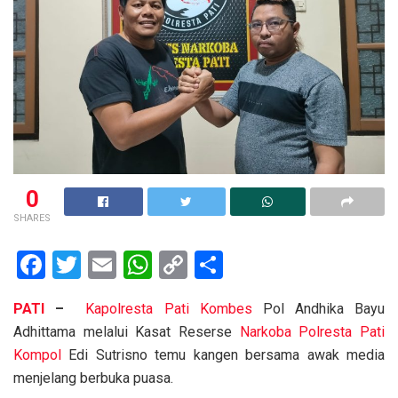
0
SHARES
F
T
E
W
C
S
a
wi
m
h
o
h
PATI
–
Kapolresta
Pati
Kombes
Pol Andhika Bayu
ce
tt
ail
at
py
ar
Adhittama melalui Kasat Reserse
Narkoba
Polresta Pati
b
er
s
Li
e
Kompol
Edi Sutrisno temu kangen bersama awak media
o
A
n
menjelang berbuka puasa.