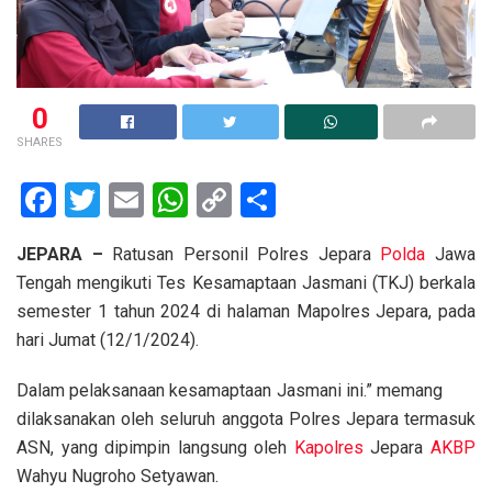
0
SHARES
F
T
E
W
C
S
a
wi
m
h
o
h
JEPARA –
Ratusan Personil Polres Jepara
Polda
Jawa
ce
tt
ail
at
py
ar
Tengah mengikuti Tes Kesamaptaan Jasmani (TKJ) berkala
b
er
s
Li
e
semester 1 tahun 2024 di halaman Mapolres Jepara, pada
o
A
n
hari Jumat (12/1/2024).
o
p
k
Dalam pelaksanaan kesamaptaan Jasmani ini.” memang
k
p
dilaksanakan oleh seluruh anggota Polres Jepara termasuk
ASN, yang dipimpin langsung oleh
Kapolres
Jepara
AKBP
Wahyu Nugroho Setyawan.