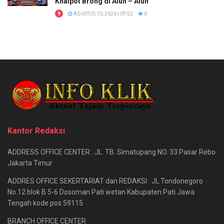
Knalpot Brong di Alun – Alun
AGUSTUS 10, 2026 | 09:52
6
Kantor Redaksi
ADDRESS OFFICE CENTER : JL. TB .Simatupang NO. 33 Pasar Rebo
Jakarta Timur
ADDRES OFFICE SEKERTARIAT dan REDAKSI : JL.Tondonegoro
No.12 blok B 5-6 Dosoman Pati wetan Kabupaten Pati Jawa
Tengah kode pos 59115
BRANCH OFFICE CENTER