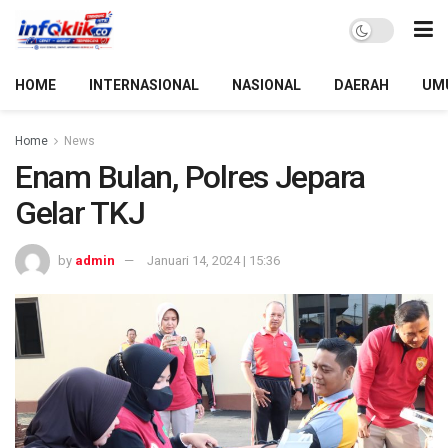
HOME
INTERNASIONAL
NASIONAL
DAERAH
UM
Home
News
Enam Bulan, Polres Jepara
Gelar TKJ
by
admin
Januari 14, 2024 | 15:36