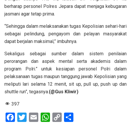
berharap personel Polres Jepara dapat menjaga kebugaran
jasmani agar tetap prima.
“Sehingga dalam melaksanakan tugas Kepolisian sehari-hari
sebagai pelindung, pengayom dan pelayan masyarakat
dapat berjalan maksimal,” imbuhnya.
Sekaligus sebagai sumber dalam sistem penilaian
perorangan dan aspek mental serta akademis dalam
program Polri.” untuk kesiapan personel Polri dalam
pelaksanaan tugas maupun tanggung jawab Kepolisian yang
meliputi lari selama 12 menit, sit up, pull up, push up dan
shuttle run”, tegasnya.
(@Gus Kliwir)
397
F
T
E
W
C
S
a
wi
m
h
o
h