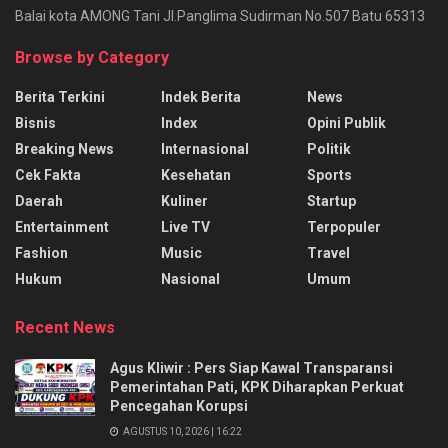
Balai kota AMONG Tani Jl.Panglima Sudirman No.507 Batu 65313
Browse by Category
Berita Terkini
Indek Berita
News
Bisnis
Index
Opini Publik
Breaking News
Internasional
Politik
Cek Fakta
Kesehatan
Sports
Daerah
Kuliner
Startup
Entertainment
Live TV
Terpopuler
Fashion
Music
Travel
Hukum
Nasional
Umum
Recent News
Agus Kliwir : Pers Siap Kawal Transparansi
Pemerintahan Pati, KPK Diharapkan Perkuat
Pencegahan Korupsi
AGUSTUS 10, 2026 | 16:22