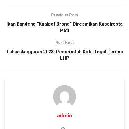
ce
tt
ail
at
py
ar
b
er
s
Li
e
Previous Post
o
A
n
Ikan Bandeng “Knalpot Brong” Diresmikan Kapolresta
o
p
k
Pati
k
p
Next Post
Tahun Anggaran 2023, Pemerintah Kota Tegal Terima
LHP
admin