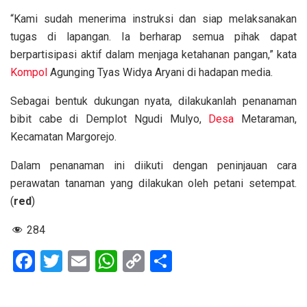
“Kami sudah menerima instruksi dan siap melaksanakan
tugas di lapangan. Ia berharap semua pihak dapat
berpartisipasi aktif dalam menjaga ketahanan pangan,” kata
Kompol
Agunging Tyas Widya Aryani di hadapan media.
Sebagai bentuk dukungan nyata, dilakukanlah penanaman
bibit cabe di Demplot Ngudi Mulyo,
Desa
Metaraman,
Kecamatan Margorejo.
Dalam penanaman ini diikuti dengan peninjauan cara
perawatan tanaman yang dilakukan oleh petani setempat.
(
red
)
284
F
T
E
W
C
S
a
wi
m
h
o
h
ce
tt
ail
at
py
ar