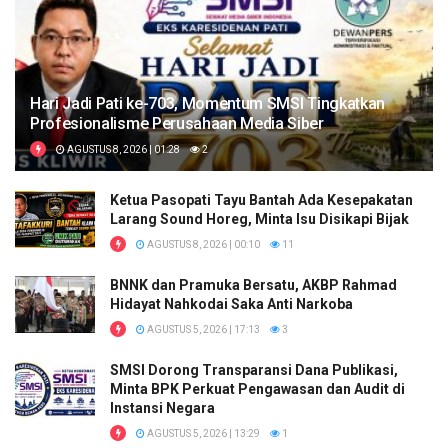
Hari Jadi Pati ke-703, Momentum SMSI Tingkatkan
Profesionalisme Perusahaan Media Siber
AGUSTUS 8, 2026 | 01:28
2
Ketua Pasopati Tayu Bantah Ada Kesepakatan
Larang Sound Horeg, Minta Isu Disikapi Bijak
AGUSTUS 8, 2026 | 00:10
11
BNNK dan Pramuka Bersatu, AKBP Rahmad
Hidayat Nahkodai Saka Anti Narkoba
AGUSTUS 5, 2026 | 17:13
3
SMSI Dorong Transparansi Dana Publikasi,
Minta BPK Perkuat Pengawasan dan Audit di
Instansi Negara
AGUSTUS 5, 2026 | 13:29
1