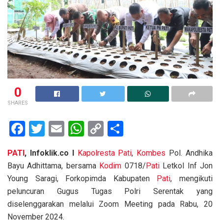
0
SHARES
F
T
E
W
C
S
a
wi
m
h
o
h
PATI
, Infoklik.co I
Kapolresta Pati
,
Kombes
Pol. Andhika
ce
tt
ail
at
py
ar
Bayu Adhittama, bersama
Kodim
0718/
Pati
Letkol Inf Jon
b
er
s
Li
e
Young Saragi, Forkopimda Kabupaten
Pati
, mengikuti
o
A
n
peluncuran Gugus Tugas Polri Serentak yang
o
p
k
diselenggarakan melalui Zoom Meeting pada Rabu, 20
November 2024.