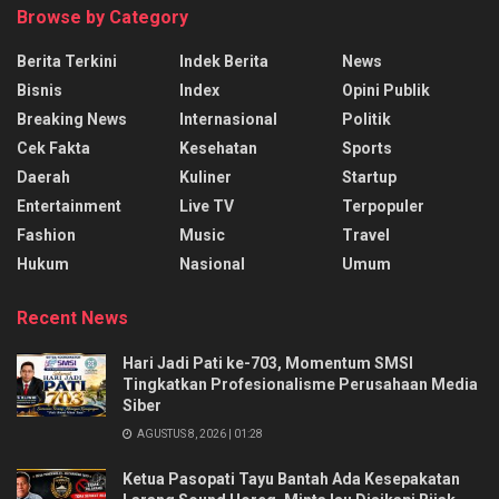
Browse by Category
Berita Terkini
Indek Berita
News
Bisnis
Index
Opini Publik
Breaking News
Internasional
Politik
Cek Fakta
Kesehatan
Sports
Daerah
Kuliner
Startup
Entertainment
Live TV
Terpopuler
Fashion
Music
Travel
Hukum
Nasional
Umum
Recent News
Hari Jadi Pati ke-703, Momentum SMSI
Tingkatkan Profesionalisme Perusahaan Media
Siber
AGUSTUS 8, 2026 | 01:28
Ketua Pasopati Tayu Bantah Ada Kesepakatan