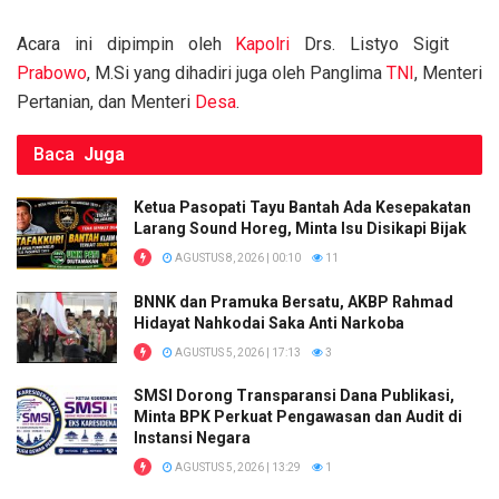
k
p
Acara ini dipimpin oleh
Kapolri
Drs. Listyo Sigit
Prabowo
, M.Si yang dihadiri juga oleh Panglima
TNI
, Menteri
Pertanian, dan Menteri
Desa
.
Baca
Juga
Ketua Pasopati Tayu Bantah Ada Kesepakatan
Larang Sound Horeg, Minta Isu Disikapi Bijak
AGUSTUS 8, 2026 | 00:10
11
BNNK dan Pramuka Bersatu, AKBP Rahmad
Hidayat Nahkodai Saka Anti Narkoba
AGUSTUS 5, 2026 | 17:13
3
SMSI Dorong Transparansi Dana Publikasi,
Minta BPK Perkuat Pengawasan dan Audit di
Instansi Negara
AGUSTUS 5, 2026 | 13:29
1