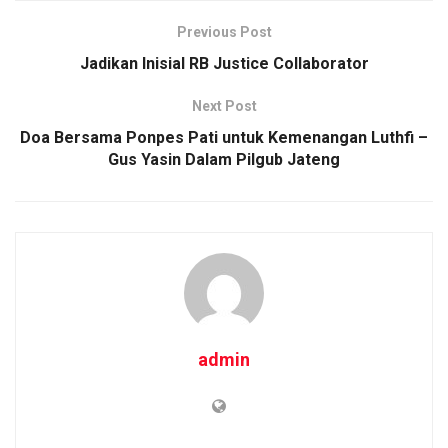
b
er
s
Li
e
Previous Post
o
A
n
Jadikan Inisial RB Justice Collaborator
o
p
k
Next Post
k
p
Doa Bersama Ponpes Pati untuk Kemenangan Luthfi –
Gus Yasin Dalam Pilgub Jateng
admin