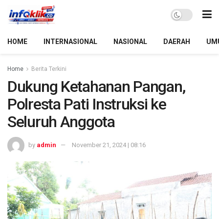
HOME
INTERNASIONAL
NASIONAL
DAERAH
UM
Home
Berita Terkini
Dukung Ketahanan Pangan,
Polresta Pati Instruksi ke
Seluruh Anggota
by
admin
November 21, 2024 | 08:16