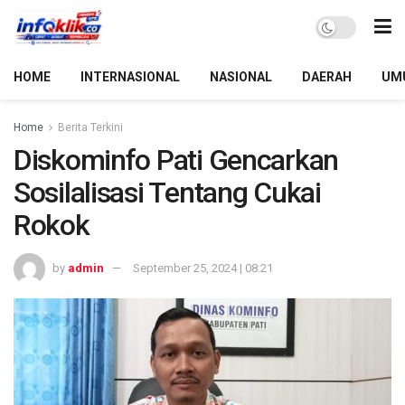
HOME
INTERNASIONAL
NASIONAL
DAERAH
UM
Home
Berita Terkini
Diskominfo Pati Gencarkan
Sosilalisasi Tentang Cukai
Rokok
by
admin
September 25, 2024 | 08:21