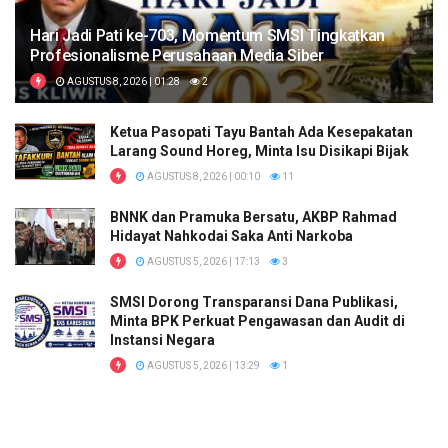
Hari Jadi Pati ke-703, Momentum SMSI Tingkatkan
Profesionalisme Perusahaan Media Siber
AGUSTUS 8, 2026 | 01:28
2
Ketua Pasopati Tayu Bantah Ada Kesepakatan
Larang Sound Horeg, Minta Isu Disikapi Bijak
AGUSTUS 8, 2026 | 00:10
11
BNNK dan Pramuka Bersatu, AKBP Rahmad
Hidayat Nahkodai Saka Anti Narkoba
AGUSTUS 5, 2026 | 17:13
3
SMSI Dorong Transparansi Dana Publikasi,
Minta BPK Perkuat Pengawasan dan Audit di
Instansi Negara
AGUSTUS 5, 2026 | 13:29
1