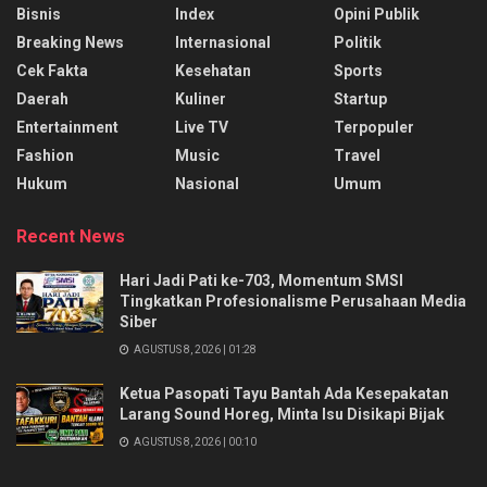
Bisnis
Index
Opini Publik
Breaking News
Internasional
Politik
Cek Fakta
Kesehatan
Sports
Daerah
Kuliner
Startup
Entertainment
Live TV
Terpopuler
Fashion
Music
Travel
Hukum
Nasional
Umum
Recent News
Hari Jadi Pati ke-703, Momentum SMSI
Tingkatkan Profesionalisme Perusahaan Media
Siber
AGUSTUS 8, 2026 | 01:28
Ketua Pasopati Tayu Bantah Ada Kesepakatan
Larang Sound Horeg, Minta Isu Disikapi Bijak
AGUSTUS 8, 2026 | 00:10