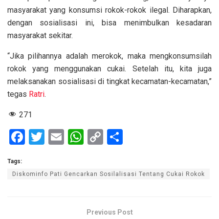
masyarakat yang konsumsi rokok-rokok ilegal. Diharapkan,
dengan sosialisasi ini, bisa menimbulkan kesadaran
masyarakat sekitar.
“Jika pilihannya adalah merokok, maka mengkonsumsilah
rokok yang menggunakan cukai. Setelah itu, kita juga
melaksanakan sosialisasi di tingkat kecamatan-kecamatan,”
tegas
Ratri
.
271
F
T
E
W
C
S
a
wi
m
h
o
h
Tags:
ce
tt
ail
at
py
ar
Diskominfo Pati Gencarkan Sosilalisasi Tentang Cukai Rokok
b
er
s
Li
e
o
A
n
o
p
k
Previous Post