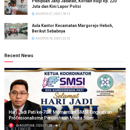
Penipuan Janji Jabatan, Korban Rugi Rp. 220
Juta dan Kini Lapor Polisi
AGUSTUS 27, 2025 | 18:12
Aula Kantor Kecamatan Margorejo Heboh,
Berikut Sebabnya
AGUSTUS 18, 2023 | 22:32
Recent News
Hari Jadi Pati ke-703, Momentum SMSI Tingkatkan
Profesionalisme Perusahaan Media Siber
AGUSTUS 8, 2026 | 01:28
2