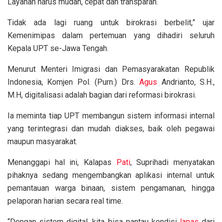
Layanan harus mudah, cepat dan transparan.
Tidak ada lagi ruang untuk birokrasi berbelit,” ujar
Kemenimipas dalam pertemuan yang dihadiri seluruh
Kepala UPT se-Jawa Tengah.
Menurut Menteri Imigrasi dan Pemasyarakatan Republik
Indonesia, Komjen Pol. (Purn.) Drs.
Agus
Andrianto, S.H.,
M.H, digitalisasi adalah bagian dari reformasi birokrasi.
Ia meminta tiap UPT membangun sistem informasi internal
yang terintegrasi dan mudah diakses, baik oleh pegawai
maupun masyarakat.
Menanggapi hal ini, Kalapas
Pati
, Suprihadi menyatakan
pihaknya sedang mengembangkan aplikasi internal untuk
pemantauan warga binaan, sistem pengamanan, hingga
pelaporan harian secara real time.
“Dengan sistem digital, kita bisa pantau kondisi
lapas
dari