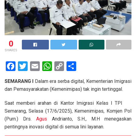
0
SHARES
F
T
E
W
C
S
a
wi
m
h
o
h
SEMARANG I
Dalam era serba digital, Kementerian Imigrasi
ce
tt
ail
at
py
ar
dan Pemasyarakatan (Kemenimipas) tak ingin tertinggal.
b
er
s
Li
e
o
A
n
Saat memberi arahan di Kantor Imigrasi Kelas I TPI
Semarang, Selasa (17/6/2025), Kemenimipas, Komjen Pol
o
p
k
(Purn.) Drs.
Agus
Andrianto, S.H., M.H menegaskan
k
p
pentingnya inovasi digital di semua lini layanan.