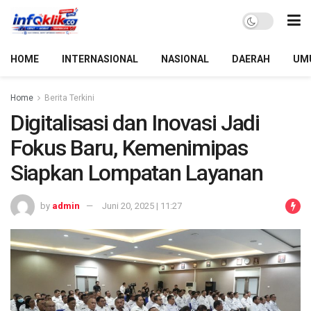
HOME
INTERNASIONAL
NASIONAL
DAERAH
UM
Home
Berita Terkini
Digitalisasi dan Inovasi Jadi
Fokus Baru, Kemenimipas
Siapkan Lompatan Layanan
by
admin
Juni 20, 2025 | 11:27