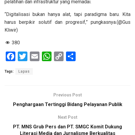
pelatihan dan infrastruktur yang memadai.
“Digitalisasi bukan hanya alat, tapi paradigma baru. Kita
harus berpikir solutif dan progresif,” pungkasnya.(@Gus
Kliwir)
380
F
T
E
W
C
S
a
wi
m
h
o
h
Tags:
Lapas
ce
tt
ail
at
py
ar
b
er
s
Li
e
o
A
n
Previous Post
o
p
k
Penghargaan Tertinggi Bidang Pelayanan Publik
k
p
Next Post
PT. MNS Grub Pers dan PT. SMGC Komit Dukung
Literasi Media dan Jurnalisme Berkualitas