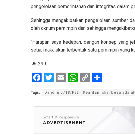
pengelolaan pemerintahan dan integritas dalam 
Sehingga mengakibatkan pengelolaan sumber d
oleh oknum pemimpin dan sehingga mengakibatka
“Harapan saya kedepan, dengan konsep yang jela
setia, maka akan terbentuk satu pemimpin yang k
299
F
T
E
W
C
S
a
wi
m
h
o
h
Tags:
Dandim 0718/Pati : Kearifan lokal Desa adal
ce
tt
ail
at
py
ar
b
er
s
Li
e
o
A
n
o
p
k