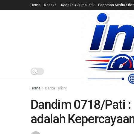
Home
Redaksi
Kode Etik Jurnalistik
Pedoman Media Siber
HOME
NEWS
Home
Berita Terkini
Dandim 0718/Pati : 
adalah Kepercayaa