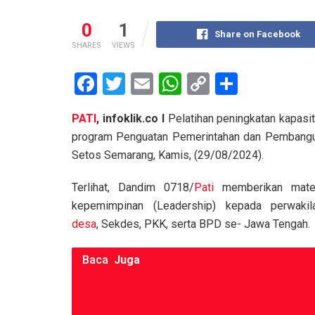
0
1
Share on Facebook
SHARES
VIEWS
F
T
E
W
C
S
a
wi
m
h
o
h
PATI
, infoklik.co I
Pelatihan peningkatan kapasi
ce
tt
ail
at
py
ar
program Penguatan Pemerintahan dan Pemban
b
er
s
Li
e
Setos Semarang, Kamis, (29/08/2024).
o
A
n
Terlihat, Dandim 0718/
Pati
memberikan mater
o
p
k
kepemimpinan (Leadership) kepada perwakil
k
p
desa
, Sekdes, PKK, serta BPD se- Jawa Tengah.
Baca
Juga