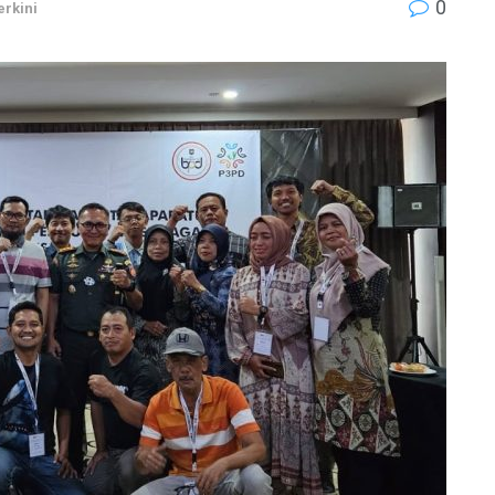
0
erkini