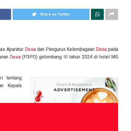
Share on Twitter
tas Aparatur
Desa
dan Pengurus Kelembagaan
Desa
pada
gunan
Desa
(P3PD) gelombang III tahun 2024 di hotel MG
i tentang
an Kepala