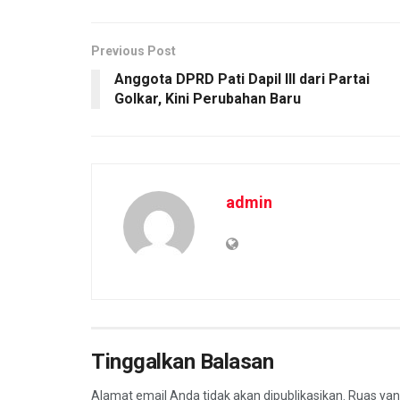
k
p
Previous Post
Anggota DPRD Pati Dapil III dari Partai
Golkar, Kini Perubahan Baru
admin
Tinggalkan Balasan
Alamat email Anda tidak akan dipublikasikan.
Ruas yan