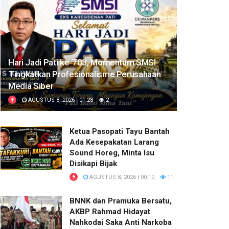
Hari Jadi Pati ke-703, Momentum SMSI
Tingkatkan Profesionalisme Perusahaan
Media Siber
AGUSTUS 8, 2026 | 01:28
2
Ketua Pasopati Tayu Bantah
Ada Kesepakatan Larang
Sound Horeg, Minta Isu
Disikapi Bijak
AGUSTUS 8, 2026 | 00:10
11
BNNK dan Pramuka Bersatu,
AKBP Rahmad Hidayat
Nahkodai Saka Anti Narkoba