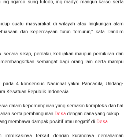
 ing ngarso sung tulodo, ing madyo mangun karso serta
idup suatu masyarakat di wilayah atau lingkungan alam
biasaan dan kepercayaan turun temurun,” kata Dandim
ecara sikap, perilaku, kebijakan maupun pemikiran dan
 membangkitkan semangat bagi orang lain serta mampu
k pada 4 konsensus Nasional yakni Pancasila, Undang-
ra Kesatuan Republik Indonesia.
donesia dalam kepemimpinan yang semakin kompleks dan hal
ntahan serta pembangunan
Desa
dengan dana yang cukup
ang membawa dampak positif atau negatif di
Desa
.
n implikasinya terkait dengan kurangnya pemahaman