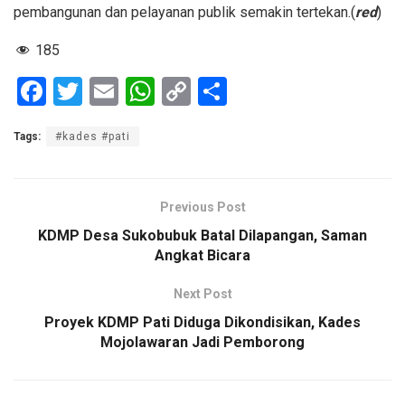
pembangunan dan pelayanan publik semakin tertekan.(
red
)
185
F
T
E
W
C
S
a
wi
m
h
o
h
Tags:
#kades #pati
ce
tt
ail
at
py
ar
b
er
s
Li
e
o
A
n
Previous Post
o
p
k
KDMP Desa Sukobubuk Batal Dilapangan, Saman
Angkat Bicara
k
p
Next Post
Proyek KDMP Pati Diduga Dikondisikan, Kades
Mojolawaran Jadi Pemborong