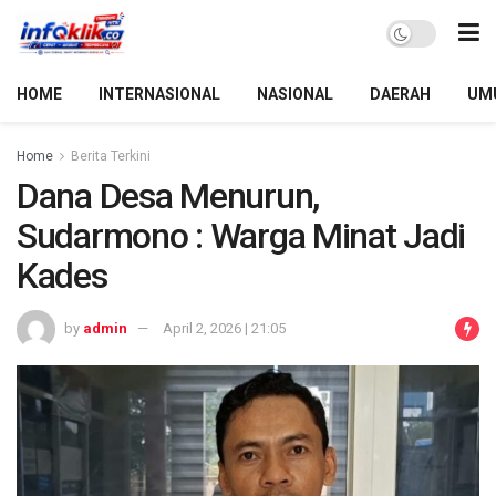
HOME
INTERNASIONAL
NASIONAL
DAERAH
UM
Home
Berita Terkini
Dana Desa Menurun,
Sudarmono : Warga Minat Jadi
Kades
by
admin
April 2, 2026 | 21:05