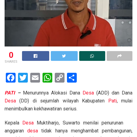
0
SHARES
F
T
E
W
C
S
a
wi
m
h
o
h
PATI
–
Menurunnya Alokasi Dana
Desa
(ADD) dan Dana
ce
tt
ail
at
py
ar
Desa
(DD) di sejumlah wilayah Kabupaten
Pati
, mulai
b
er
s
Li
e
menimbulkan kekhawatiran serius.
o
A
n
Kepala
Desa
Muktiharjo, Suwarto menilai penurunan
o
p
k
anggaran
desa
tidak hanya menghambat pembangunan,
k
p