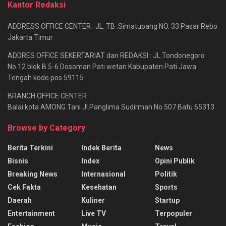
Kantor Redaksi
ADDRESS OFFICE CENTER : JL. TB .Simatupang NO. 33 Pasar Rebo
Jakarta Timur
ADDRES OFFICE SEKERTARIAT dan REDAKSI : JL.Tondonegoro
No.12 blok B 5-6 Dosoman Pati wetan Kabupaten Pati Jawa
Tengah kode pos 59115
BRANCH OFFICE CENTER
Balai kota AMONG Tani Jl.Panglima Sudirman No.507 Batu 65313
Browse by Category
Berita Terkini
Indek Berita
News
Bisnis
Index
Opini Publik
Breaking News
Internasional
Politik
Cek Fakta
Kesehatan
Sports
Daerah
Kuliner
Startup
Entertainment
Live TV
Terpopuler