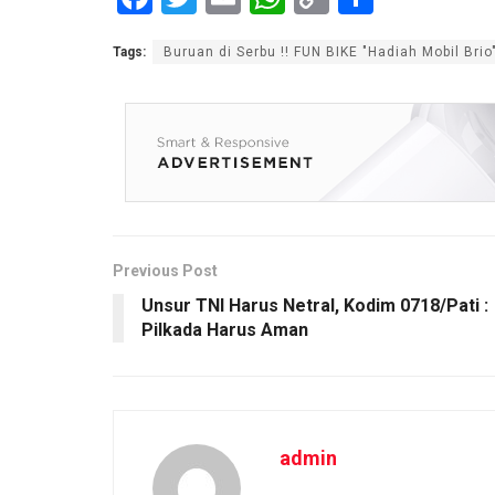
a
wi
m
h
o
h
Tags:
Buruan di Serbu !! FUN BIKE "Hadiah Mobil Brio
ce
tt
ail
at
py
ar
b
er
s
Li
e
o
A
n
o
p
k
k
p
Previous Post
Unsur TNI Harus Netral, Kodim 0718/Pati :
Pilkada Harus Aman
admin