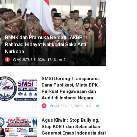
BNNK dan Pramuka Bersatu, AKBP
Rahmad Hidayat Nahkodai Saka Anti
Narkoba
AGUSTUS 5, 2026 | 17:13
2
SMSI Dorong Transparansi
Dana Publikasi, Minta BPK
Perkuat Pengawasan dan
Audit di Instansi Negara
AGUSTUS 5, 2026 | 13:29
1
Agus Kliwir : Stop Bullying,
Stop KDRT dan Selamatkan
Generasi Emas Indonesia dari