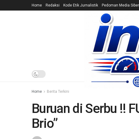
Home
Redaksi
Kode Etik Jurnalistik
Pedoman Media Siber
HOME
NEWS
Home
Berita Terkini
Buruan di Serbu !! 
Brio”