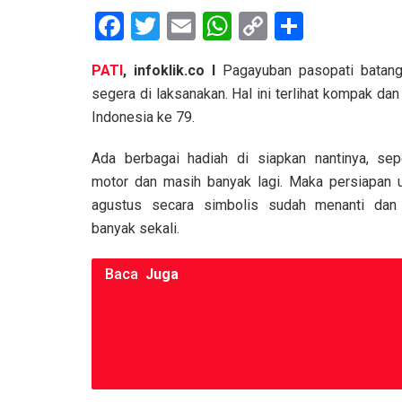
F
T
E
W
C
S
a
wi
m
h
o
h
PATI
, infoklik.co I
Pagayuban pasopati batang
ce
tt
ail
at
py
ar
segera di laksanakan. Hal ini terlihat kompak d
b
er
s
Li
e
Indonesia ke 79.
o
A
n
Ada berbagai hadiah di siapkan nantinya, sepe
o
p
k
motor dan masih banyak lagi. Maka persiapan 
k
p
agustus secara simbolis sudah menanti dan 
banyak sekali.
Baca
Juga