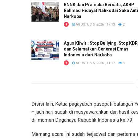
BNNK dan Pramuka Bersatu, AKBP
Rahmad Hidayat Nahkodai Saka Anti
Narkoba
AGUSTUS 5, 2026 | 17:13
2
Agus Kliwir : Stop Bullying, Stop KD
dan Selamatkan Generasi Emas
Indonesia dari Narkoba
AGUSTUS 5, 2026 | 11:17
3
Disisi lain, Ketua pagayuban pasopati batangan
– jauh hari sudah di musyawarahkan dan hasil ke
di momen Dirgahayu Republik Indonesia ke 79
Memang acara ini sudah terjadwal dan pertama ad