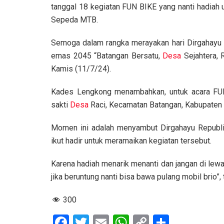
tanggal 18 kegiatan FUN BIKE yang nanti hadia
Sepeda MTB.
Semoga dalam rangka merayakan hari Dirgahayu R
emas 2045 “Batangan Bersatu,
Desa
Sejahtera, 
Kamis (11/7/24).
Kades Lengkong menambahkan, untuk acara FU
sakti
Desa
Raci, Kecamatan Batangan, Kabupaten
Momen ini adalah menyambut Dirgahayu Republik
ikut hadir untuk meramaikan kegiatan tersebut.
Karena hadiah menarik menanti dan jangan di lew
jika beruntung nanti bisa bawa pulang mobil brio”
300
F
T
E
W
C
S