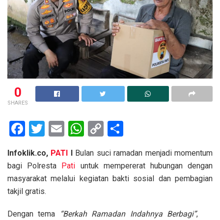
0
SHARES
F
T
E
W
C
S
a
wi
m
h
o
h
Infoklik.co,
PATI
I
Bulan suci ramadan menjadi momentum
ce
tt
ail
at
py
ar
bagi Polresta
Pati
untuk mempererat hubungan dengan
b
er
s
Li
e
masyarakat melalui kegiatan bakti sosial dan pembagian
o
A
n
takjil gratis.
o
p
k
Dengan tema
“Berkah Ramadan Indahnya Berbagi”
,