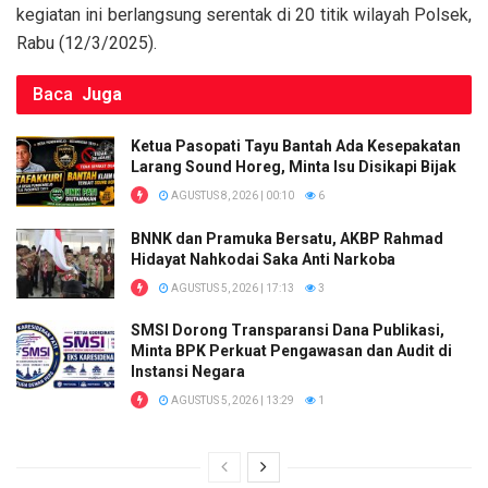
k
p
kegiatan ini berlangsung serentak di 20 titik wilayah Polsek,
Rabu (12/3/2025).
Baca
Juga
Ketua Pasopati Tayu Bantah Ada Kesepakatan
Larang Sound Horeg, Minta Isu Disikapi Bijak
AGUSTUS 8, 2026 | 00:10
6
BNNK dan Pramuka Bersatu, AKBP Rahmad
Hidayat Nahkodai Saka Anti Narkoba
AGUSTUS 5, 2026 | 17:13
3
SMSI Dorong Transparansi Dana Publikasi,
Minta BPK Perkuat Pengawasan dan Audit di
Instansi Negara
AGUSTUS 5, 2026 | 13:29
1