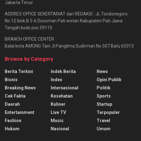
Jakarta Timur
ADDRES OFFICE SEKERTARIAT dan REDAKSI : JL.Tondonegoro
No.12 blok B 5-6 Dosoman Pati wetan Kabupaten Pati Jawa
Tengah kode pos 59115
BRANCH OFFICE CENTER
Balai kota AMONG Tani Jl.Panglima Sudirman No.507 Batu 65313
Browse by Category
Berita Terkini
Indek Berita
News
Bisnis
Index
Opini Publik
Breaking News
Internasional
Politik
Cek Fakta
Kesehatan
Sports
Daerah
Kuliner
Startup
Entertainment
Live TV
Terpopuler
Fashion
Music
Travel
Hukum
Nasional
Umum