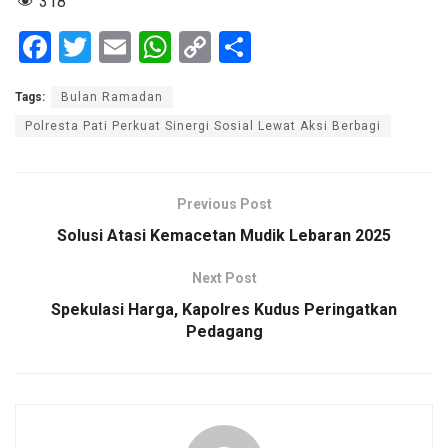
318
F
T
E
W
C
S
a
wi
m
h
o
h
Tags:
Bulan Ramadan
ce
tt
ail
at
py
ar
Polresta Pati Perkuat Sinergi Sosial Lewat Aksi Berbagi
b
er
s
Li
e
o
A
n
o
p
k
Previous Post
k
p
Solusi Atasi Kemacetan Mudik Lebaran 2025
Next Post
Spekulasi Harga, Kapolres Kudus Peringatkan
Pedagang