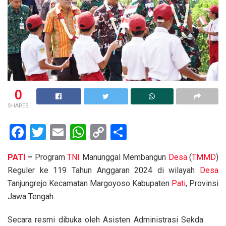
0
SHARES
F
T
E
W
C
S
a
wi
m
h
o
h
PATI
–
Program
TNI
Manunggal Membangun
Desa
(
TMMD
)
ce
tt
ail
at
py
ar
Reguler ke 119 Tahun Anggaran 2024 di wilayah
Desa
b
er
s
Li
e
Tanjungrejo Kecamatan Margoyoso Kabupaten
Pati
, Provinsi
o
A
n
Jawa Tengah.
o
p
k
Secara resmi dibuka oleh Asisten Administrasi Sekda