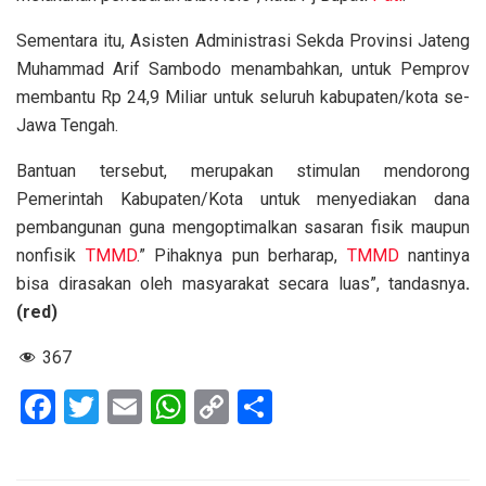
Sementara itu, Asisten Administrasi Sekda Provinsi Jateng
Muhammad Arif Sambodo menambahkan, untuk Pemprov
membantu Rp 24,9 Miliar untuk seluruh kabupaten/kota se-
Jawa Tengah.
Bantuan tersebut, merupakan stimulan mendorong
Pemerintah Kabupaten/Kota untuk menyediakan dana
pembangunan guna mengoptimalkan sasaran fisik maupun
nonfisik
TMMD
.” Pihaknya pun berharap,
TMMD
nantinya
bisa dirasakan oleh masyarakat secara luas”, tandasnya
.
(red)
367
F
T
E
W
C
S
a
wi
m
h
o
h
ce
tt
ail
at
py
ar