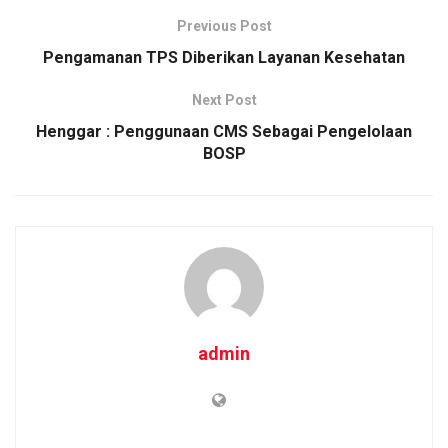
b
er
s
Li
e
Previous Post
o
A
n
Pengamanan TPS Diberikan Layanan Kesehatan
o
p
k
Next Post
k
p
Henggar : Penggunaan CMS Sebagai Pengelolaan
BOSP
admin