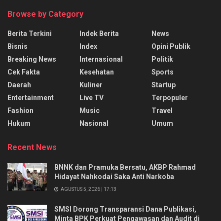
Browse by Category
Berita Terkini
Indek Berita
News
Bisnis
Index
Opini Publik
Breaking News
Internasional
Politik
Cek Fakta
Kesehatan
Sports
Daerah
Kuliner
Startup
Entertainment
Live TV
Terpopuler
Fashion
Music
Travel
Hukum
Nasional
Umum
Recent News
BNNK dan Pramuka Bersatu, AKBP Rahmad
Hidayat Nahkodai Saka Anti Narkoba
AGUSTUS 5, 2026 | 17:13
SMSI Dorong Transparansi Dana Publikasi,
Minta BPK Perkuat Pengawasan dan Audit di