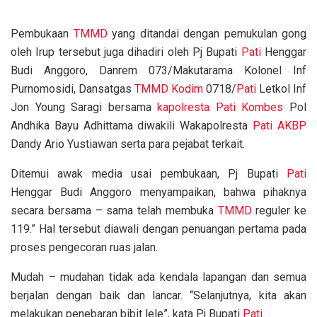
Pembukaan
TMMD
yang ditandai dengan pemukulan gong
oleh Irup tersebut juga dihadiri oleh Pj Bupati
Pati
Henggar
Budi Anggoro, Danrem 073/Makutarama Kolonel Inf
Purnomosidi, Dansatgas
TMMD
Kodim
0718/
Pati
Letkol Inf
Jon Young Saragi bersama
kapolresta
Pati
Kombes
Pol
Andhika Bayu Adhittama diwakili Wakapolresta
Pati
AKBP
Dandy Ario Yustiawan serta para pejabat terkait.
Ditemui awak media usai pembukaan, Pj Bupati
Pati
Henggar Budi Anggoro menyampaikan, bahwa pihaknya
secara bersama – sama telah membuka
TMMD
reguler ke
119.” Hal tersebut diawali dengan penuangan pertama pada
proses pengecoran ruas jalan.
Mudah – mudahan tidak ada kendala lapangan dan semua
berjalan dengan baik dan lancar. “Selanjutnya, kita akan
melakukan penebaran bibit lele”, kata Pj Bupati
Pati
.