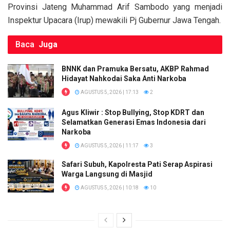
k
p
Provinsi Jateng Muhammad Arif Sambodo yang menjadi
Inspektur Upacara (Irup) mewakili Pj Gubernur Jawa Tengah.
Baca
Juga
BNNK dan Pramuka Bersatu, AKBP Rahmad
Hidayat Nahkodai Saka Anti Narkoba
AGUSTUS 5, 2026 | 17:13
2
Agus Kliwir : Stop Bullying, Stop KDRT dan
Selamatkan Generasi Emas Indonesia dari
Narkoba
AGUSTUS 5, 2026 | 11:17
3
Safari Subuh, Kapolresta Pati Serap Aspirasi
Warga Langsung di Masjid
AGUSTUS 5, 2026 | 10:18
10