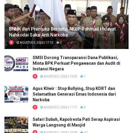
BNNK dan Pramuka Bersatu, AKBP Rahmad Hidayat
Nahkodai Saka Anti Narkoba
AGUSTUS 5, 2026 | 17:13
2
SMSI Dorong Transparansi Dana Publikasi,
Minta BPK Perkuat Pengawasan dan Audit di
Instansi Negara
AGUSTUS 5, 2026 | 13:29
1
Agus Kliwir : Stop Bullying, Stop KDRT dan
Selamatkan Generasi Emas Indonesia dari
Narkoba
AGUSTUS 5, 2026 | 11:17
3
Safari Subuh, Kapolresta Pati Serap Aspirasi
Warga Langsung di Masjid
AGUSTUS 5, 2026 | 10:18
10