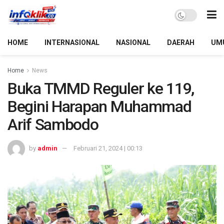
HOME
INTERNASIONAL
NASIONAL
DAERAH
UM
Home
News
Buka TMMD Reguler ke 119,
Begini Harapan Muhammad
Arif Sambodo
by
admin
Februari 21, 2024 | 00:13