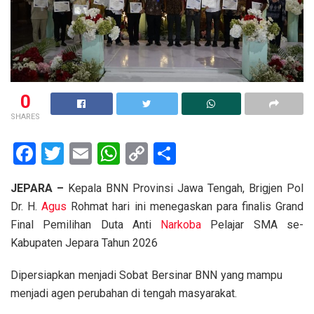
0
SHARES
F
T
E
W
C
S
a
wi
m
h
o
h
JEPARA –
Kepala BNN Provinsi Jawa Tengah, Brigjen Pol
ce
tt
ail
at
py
ar
Dr. H.
Agus
Rohmat hari ini menegaskan para finalis Grand
b
er
s
Li
e
Final Pemilihan Duta Anti
Narkoba
Pelajar SMA se-
o
A
n
Kabupaten Jepara Tahun 2026
o
p
k
Dipersiapkan menjadi Sobat Bersinar BNN yang mampu
k
p
menjadi agen perubahan di tengah masyarakat.