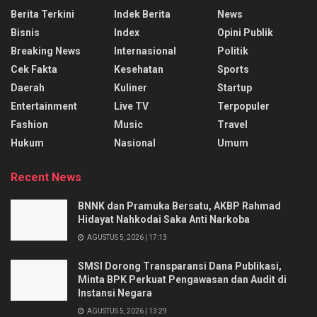
Berita Terkini
Indek Berita
News
Bisnis
Index
Opini Publik
Breaking News
Internasional
Politik
Cek Fakta
Kesehatan
Sports
Daerah
Kuliner
Startup
Entertainment
Live TV
Terpopuler
Fashion
Music
Travel
Hukum
Nasional
Umum
Recent News
BNNK dan Pramuka Bersatu, AKBP Rahmad
Hidayat Nahkodai Saka Anti Narkoba
AGUSTUS 5, 2026 | 17:13
SMSI Dorong Transparansi Dana Publikasi,
Minta BPK Perkuat Pengawasan dan Audit di
Instansi Negara
AGUSTUS 5, 2026 | 13:29