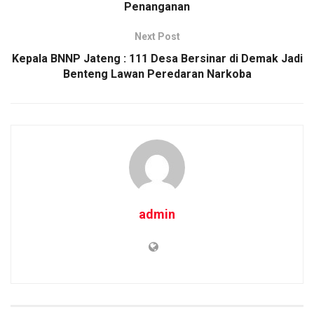
Penanganan
k
p
Next Post
Kepala BNNP Jateng : 111 Desa Bersinar di Demak Jadi
Benteng Lawan Peredaran Narkoba
admin