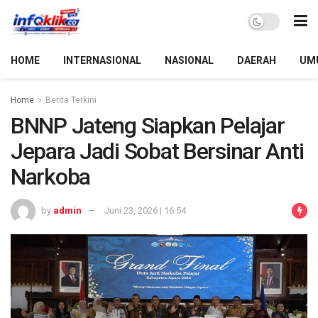
HOME
INTERNASIONAL
NASIONAL
DAERAH
UM
Home
Berita Terkini
BNNP Jateng Siapkan Pelajar
Jepara Jadi Sobat Bersinar Anti
Narkoba
by
admin
Juni 23, 2026 | 16:54