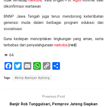
tidak terhadap
narkoba
,” kata Brigjen Pol.
Agus
Rohmat saat
dikonfirmasi wartawan
BNNP Jawa Tengah juga terus mendorong keterlibatan
generasi muda dalam berbagai program edukasi dan
sosialisasi
Guna kedepan menciptakan lingkungan yang aman, serta
terbebas dari penyalahgunaan
narkoba
.(
red
)
64
F
T
E
W
C
S
a
wi
m
h
o
h
Tags:
#bnnp #pelajar #jateng
ce
tt
ail
at
py
ar
b
er
s
Li
e
o
A
n
Previous Post
o
p
k
Banjir Rob Tunggulsari, Pemprov Jateng Siapkan