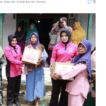
0
ni
,
Daerah
,
Indek Berita
,
Umum