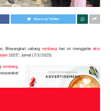
Share on Twitter
n, Bhayangkari cabang
rembang
hari ini menggelar
aksi
adan
2025″, Jumat (7/3/2025).
ng
rembang
,
masyarakat