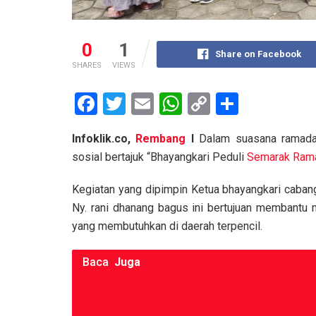
0
1
Share on Facebook
SHARES
VIEWS
F
T
E
W
C
S
a
wi
m
h
o
h
Infoklik.co,
Rembang
I
Dalam suasana ramada
ce
tt
ail
at
py
ar
sosial bertajuk “Bhayangkari Peduli
Semarak Ram
b
er
s
Li
e
o
A
n
Kegiatan yang dipimpin Ketua bhayangkari caba
Ny. rani dhanang bagus ini bertujuan membantu 
o
p
k
yang membutuhkan di daerah terpencil.
k
p
Baca
Juga