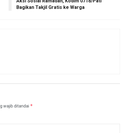
Aksi Sosial Ramadan, Kodim 0718/Pati
Bagikan Takjil Gratis ke Warga
*
g wajib ditandai