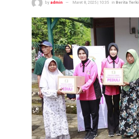
by
admin
Maret 8, 2025 | 10:35
in
Berita Terki