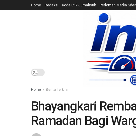
Home
Redaksi
Kode Etik Jurnalistik
Pedoman Media Siber
HOME
NEWS
Home
Berita Terkini
Bhayangkari Remba
Ramadan Bagi War