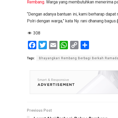
Rembang
. Warga yang membutuhkan menerima pa
“Dengan adanya bantuan ini, kami berharap dapa
Polri dengan warga,” kata Ny. rani dhanang bagus.
308
F
T
E
W
C
S
a
wi
m
h
o
h
Tags:
Bhayangkari Rembang Berbagi Berkah Ramad
ce
tt
ail
at
py
ar
b
er
s
Li
e
o
A
n
o
p
k
k
p
Previous Post