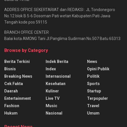
ADDRES OFFICE SEKERTARIAT dan REDAKSI : JL.Tondonegoro
No.12 blok B 5-6 Dosoman Pati wetan Kabupaten Pati Jawa
Tengah kode pos 59115
BRANCH OFFICE CENTER
Balai kota AMONG Tani Jl.Panglima Sudirman No.507 Batu 65313
Browse by Category
Berita Terkini
Indek Berita
News
Bisnis
Index
Opini Publik
Breaking News
Internasional
Politik
Cek Fakta
Kesehatan
Sports
Daerah
Kuliner
Startup
Entertainment
Live TV
Terpopuler
Fashion
Music
Travel
Hukum
Nasional
Umum
Recent News