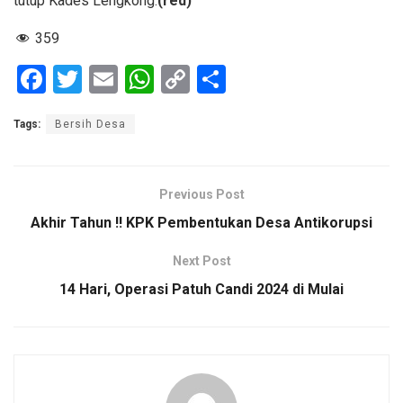
tutup Kades Lengkong.
(red)
359
F
T
E
W
C
S
a
wi
m
h
o
h
Tags:
Bersih Desa
ce
tt
ail
at
py
ar
b
er
s
Li
e
o
A
n
Previous Post
o
p
k
Akhir Tahun !! KPK Pembentukan Desa Antikorupsi
k
p
Next Post
14 Hari, Operasi Patuh Candi 2024 di Mulai