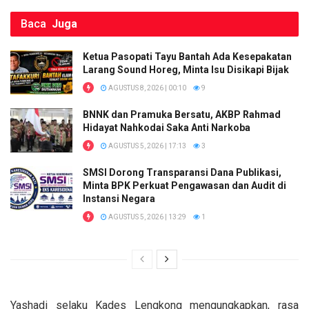
k
p
Baca
Juga
Ketua Pasopati Tayu Bantah Ada Kesepakatan
Larang Sound Horeg, Minta Isu Disikapi Bijak
AGUSTUS 8, 2026 | 00:10
9
BNNK dan Pramuka Bersatu, AKBP Rahmad
Hidayat Nahkodai Saka Anti Narkoba
AGUSTUS 5, 2026 | 17:13
3
SMSI Dorong Transparansi Dana Publikasi,
Minta BPK Perkuat Pengawasan dan Audit di
Instansi Negara
AGUSTUS 5, 2026 | 13:29
1
Yashadi selaku Kades Lengkong mengungkapkan, rasa