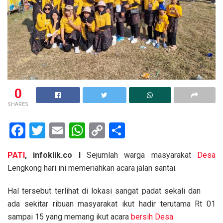
0
SHARES
F
T
E
W
C
S
a
wi
m
h
o
h
PATI
, infoklik.co I
Sejumlah warga masyarakat
Desa
ce
tt
ail
at
py
ar
Lengkong hari ini memeriahkan acara jalan santai.
b
er
s
Li
e
o
A
n
Hal tersebut terlihat di lokasi sangat padat sekali dan
ada sekitar ribuan masyarakat ikut hadir terutama Rt 01
o
p
k
sampai 15 yang memang ikut acara
bersih Desa
.