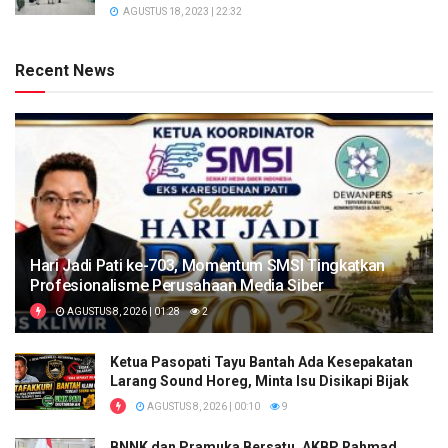
AGUSTUS 18, 2023 | 22:32
Recent News
Hari Jadi Pati ke-703, Momentum SMSI Tingkatkan
Profesionalisme Perusahaan Media Siber
AGUSTUS 8, 2026 | 01:28
2
Ketua Pasopati Tayu Bantah Ada Kesepakatan
Larang Sound Horeg, Minta Isu Disikapi Bijak
AGUSTUS 8, 2026 | 00:10
9
BNNK dan Pramuka Bersatu, AKBP Rahmad