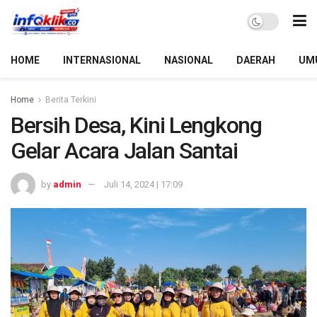
HOME
INTERNASIONAL
NASIONAL
DAERAH
UM
Home
Berita Terkini
Bersih Desa, Kini Lengkong
Gelar Acara Jalan Santai
by
admin
Juli 14, 2024 | 17:09