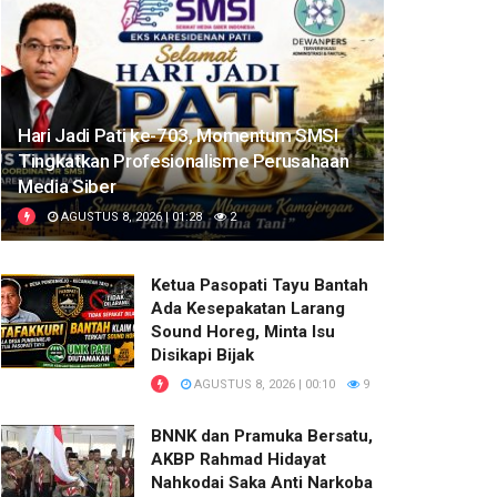
Hari Jadi Pati ke-703, Momentum SMSI
Tingkatkan Profesionalisme Perusahaan
Media Siber
AGUSTUS 8, 2026 | 01:28
2
Ketua Pasopati Tayu Bantah
Ada Kesepakatan Larang
Sound Horeg, Minta Isu
Disikapi Bijak
AGUSTUS 8, 2026 | 00:10
9
BNNK dan Pramuka Bersatu,
AKBP Rahmad Hidayat
Nahkodai Saka Anti Narkoba