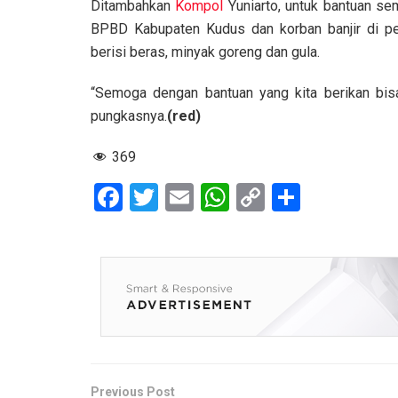
Ditambahkan
Kompol
Yuniarto, untuk bantuan se
BPBD Kabupaten Kudus dan korban banjir di pe
berisi beras, minyak goreng dan gula.
“Semoga dengan bantuan yang kita berikan bis
pungkasnya.
(red)
369
F
T
E
W
C
S
a
wi
m
h
o
h
ce
tt
ail
at
py
ar
b
er
s
Li
e
o
A
n
o
p
k
k
p
Previous Post