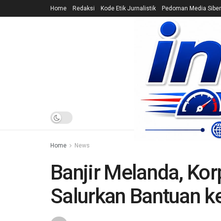
Home
Redaksi
Kode Etik Jurnalistik
Pedoman Media Siber
HOME
NEWS
Home
News
Banjir Melanda, Kor
Salurkan Bantuan k