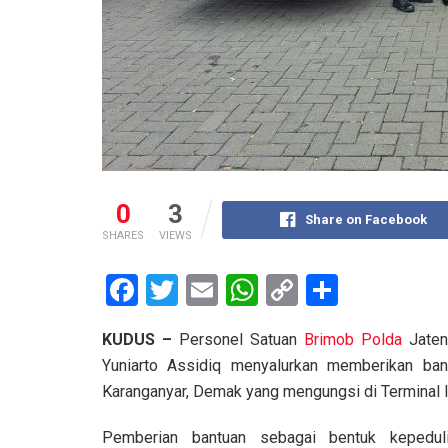
0
3
Share on Facebook
SHARES
VIEWS
F
T
E
W
C
S
a
wi
m
h
o
h
KUDUS –
Personel Satuan
Brimob Polda
Jaten
ce
tt
ail
at
py
ar
Yuniarto Assidiq menyalurkan memberikan ba
b
er
s
Li
e
Karanganyar, Demak yang mengungsi di Terminal I
o
A
n
Pemberian bantuan sebagai bentuk kepedul