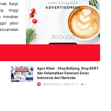
ak. Banjir
ng tinggi
u menahan
gul jebol
 kecamatan
Agus Kliwir : Stop Bullying, Stop KDRT
dan Selamatkan Generasi Emas
Indonesia dari Narkoba
AGUSTUS 5, 2026 | 11:17
3