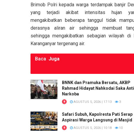
o
p
k
Brimob Polri kepada warga terdampak banjir Dem
k
p
yang terjadi akibat intensitas hujan ya
mengakibatkan beberapa tanggul tidak mamp
derasnya aliran air sehingga membuat tang
sehingga mengakibatkan sebagian wilayah di
Karanganyar tergenang air.
Baca
Juga
BNNK dan Pramuka Bersatu, AKBP
Rahmad Hidayat Nahkodai Saka Anti
Narkoba
AGUSTUS 5, 2026 | 17:13
3
Safari Subuh, Kapolresta Pati Serap
Aspirasi Warga Langsung di Masjid
AGUSTUS 5, 2026 | 10:18
10