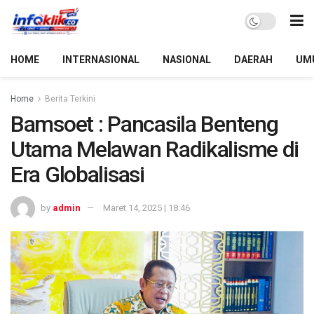
HOME
INTERNASIONAL
NASIONAL
DAERAH
UM
Home
Berita Terkini
Bamsoet : Pancasila Benteng
Utama Melawan Radikalisme di
Era Globalisasi
by
admin
Maret 14, 2025 | 18:46