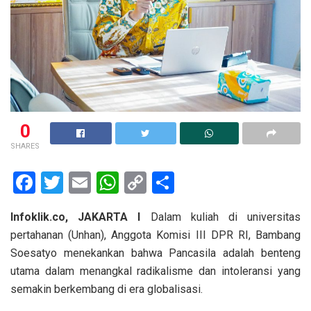
0
SHARES
F
T
E
W
C
S
a
wi
m
h
o
h
Infoklik.co, JAKARTA I
Dalam kuliah di universitas
ce
tt
ail
at
py
ar
pertahanan (Unhan), Anggota Komisi III DPR RI, Bambang
b
er
s
Li
e
Soesatyo menekankan bahwa Pancasila adalah benteng
o
A
n
utama dalam menangkal radikalisme dan intoleransi yang
o
p
k
semakin berkembang di era globalisasi.