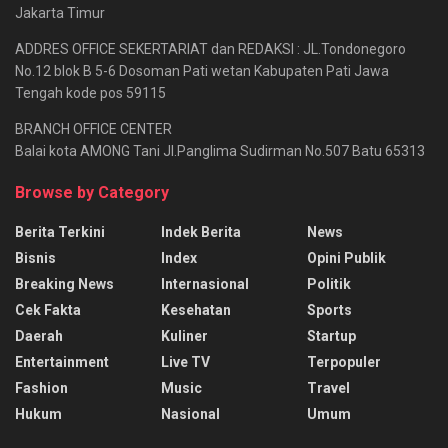
Jakarta Timur
ADDRES OFFICE SEKERTARIAT dan REDAKSI : JL.Tondonegoro
No.12 blok B 5-6 Dosoman Pati wetan Kabupaten Pati Jawa
Tengah kode pos 59115
BRANCH OFFICE CENTER
Balai kota AMONG Tani Jl.Panglima Sudirman No.507 Batu 65313
Browse by Category
Berita Terkini
Indek Berita
News
Bisnis
Index
Opini Publik
Breaking News
Internasional
Politik
Cek Fakta
Kesehatan
Sports
Daerah
Kuliner
Startup
Entertainment
Live TV
Terpopuler
Fashion
Music
Travel
Hukum
Nasional
Umum