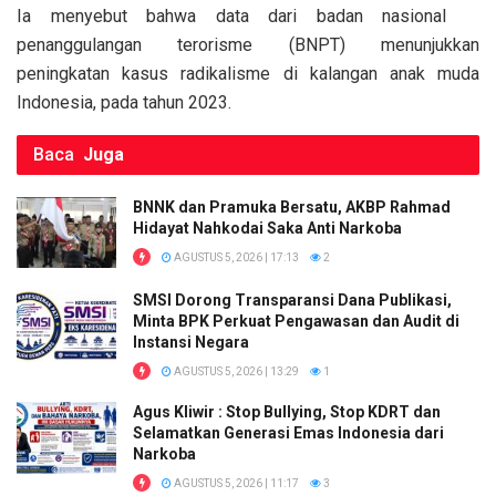
k
p
Ia menyebut bahwa data dari badan nasional
penanggulangan terorisme (BNPT) menunjukkan
peningkatan kasus radikalisme di kalangan anak muda
Indonesia, pada tahun 2023.
Baca
Juga
BNNK dan Pramuka Bersatu, AKBP Rahmad
Hidayat Nahkodai Saka Anti Narkoba
AGUSTUS 5, 2026 | 17:13
2
SMSI Dorong Transparansi Dana Publikasi,
Minta BPK Perkuat Pengawasan dan Audit di
Instansi Negara
AGUSTUS 5, 2026 | 13:29
1
Agus Kliwir : Stop Bullying, Stop KDRT dan
Selamatkan Generasi Emas Indonesia dari
Narkoba
AGUSTUS 5, 2026 | 11:17
3