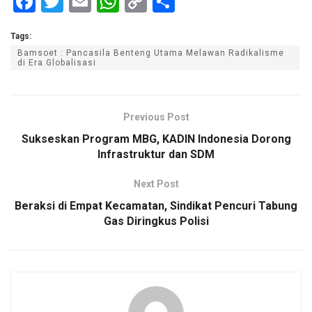
F
T
E
W
C
S
a
wi
m
h
o
h
Tags:
ce
tt
ail
at
py
ar
Bamsoet : Pancasila Benteng Utama Melawan Radikalisme
b
er
s
Li
e
di Era Globalisasi
o
A
n
o
p
k
Previous Post
k
p
Sukseskan Program MBG, KADIN Indonesia Dorong
Infrastruktur dan SDM
Next Post
Beraksi di Empat Kecamatan, Sindikat Pencuri Tabung
Gas Diringkus Polisi