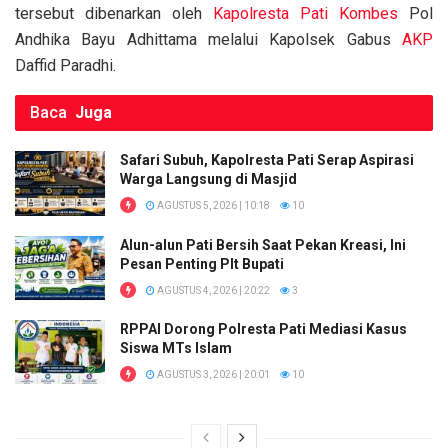
k
p
tersebut dibenarkan oleh
Kapolresta
Pati
Kombes
Pol
Andhika Bayu Adhittama melalui Kapolsek Gabus
AKP
Daffid Paradhi.
Baca
Juga
Safari Subuh, Kapolresta Pati Serap Aspirasi
Warga Langsung di Masjid
AGUSTUS 5, 2026 | 10:18
10
Alun-alun Pati Bersih Saat Pekan Kreasi, Ini
Pesan Penting Plt Bupati
AGUSTUS 4, 2026 | 20:22
3
RPPAI Dorong Polresta Pati Mediasi Kasus
Siswa MTs Islam
AGUSTUS 3, 2026 | 20:01
10