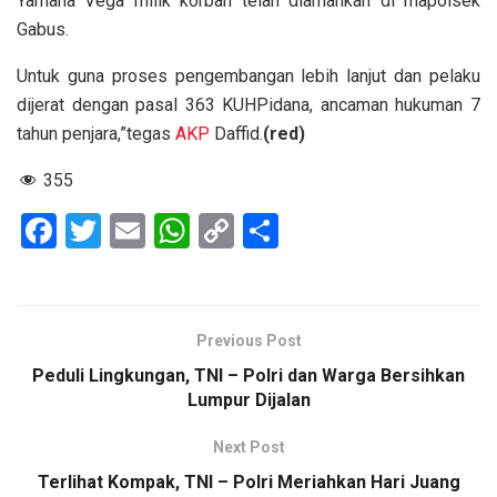
Yamaha Vega milik korban telah diamankan di mapolsek
Gabus.
Untuk guna proses pengembangan lebih lanjut dan pelaku
dijerat dengan pasal 363 KUHPidana, ancaman hukuman 7
tahun penjara,”tegas
AKP
Daffid.
(red)
355
F
T
E
W
C
S
a
wi
m
h
o
h
ce
tt
ail
at
py
ar
b
er
s
Li
e
Previous Post
o
A
n
Peduli Lingkungan, TNI – Polri dan Warga Bersihkan
o
p
k
Lumpur Dijalan
k
p
Next Post
Terlihat Kompak, TNI – Polri Meriahkan Hari Juang