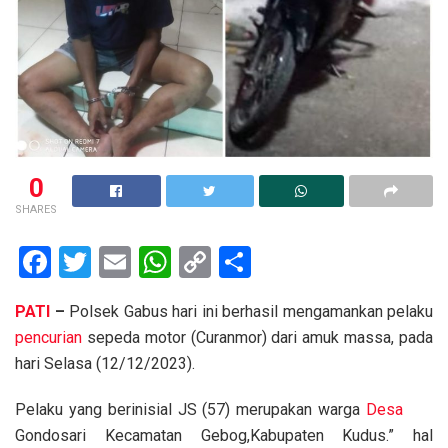
0
SHARES
F
T
E
W
C
S
a
wi
m
h
o
h
PATI
–
Polsek Gabus hari ini berhasil mengamankan pelaku
ce
tt
ail
at
py
ar
pencurian
sepeda motor (Curanmor) dari amuk massa, pada
b
er
s
Li
e
hari Selasa (12/12/2023).
o
A
n
Pelaku yang berinisial JS (57) merupakan warga
Desa
o
p
k
Gondosari Kecamatan Gebog,Kabupaten Kudus.” hal