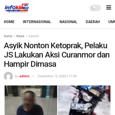
HOME
INTERNASIONAL
NASIONAL
DAERAH
UM
Home
News
Daerah
Asyik Nonton Ketoprak, Pelaku
JS Lakukan Aksi Curanmor dan
Hampir Dimasa
by
admin
Desember 15, 2023 | 17:00