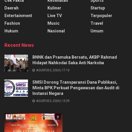
Cek Fakta
Kesehatan
Sports
Daerah
Kuliner
Startup
Entertainment
Live TV
Terpopuler
Fashion
Music
Travel
Hukum
Nasional
Umum
Recent News
BNNK dan Pramuka Bersatu, AKBP Rahmad
Hidayat Nahkodai Saka Anti Narkoba
AGUSTUS 5, 2026 | 17:13
SMSI Dorong Transparansi Dana Publikasi,
Minta BPK Perkuat Pengawasan dan Audit di
Instansi Negara
AGUSTUS 5, 2026 | 13:29