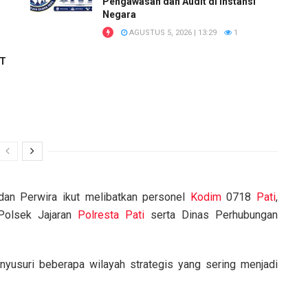
Pengawasan dan Audit di Instansi
Negara
AGUSTUS 5, 2026 | 13:29
1
RT
an Perwira ikut melibatkan personel
Kodim
0718
Pati
,
Polsek Jajaran
Polresta Pati
serta Dinas Perhubungan
nyusuri beberapa wilayah strategis yang sering menjadi