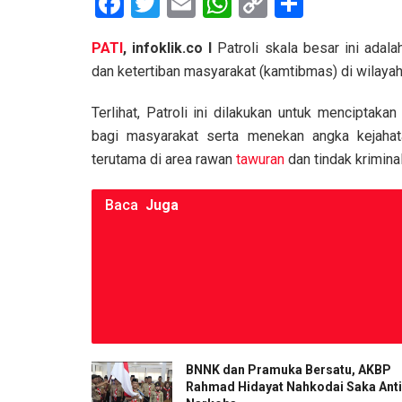
F
T
E
W
C
S
a
wi
m
h
o
h
PATI
, infoklik.co I
Patroli skala besar ini ada
ce
tt
ail
at
py
ar
dan ketertiban masyarakat (kamtibmas) di wilay
b
er
s
Li
e
o
A
n
Terlihat, Patroli ini dilakukan untuk menciptaka
bagi masyarakat serta menekan angka kejahata
o
p
k
terutama di area rawan
tawuran
dan tindak kriminal
k
p
Baca
Juga
BNNK dan Pramuka Bersatu, AKBP
Rahmad Hidayat Nahkodai Saka Anti