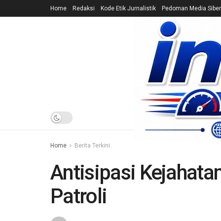
Home
Redaksi
Kode Etik Jurnalistik
Pedoman Media Siber
HOME
NEWS
Home
Berita Terkini
Antisipasi Kejahatan
Patroli