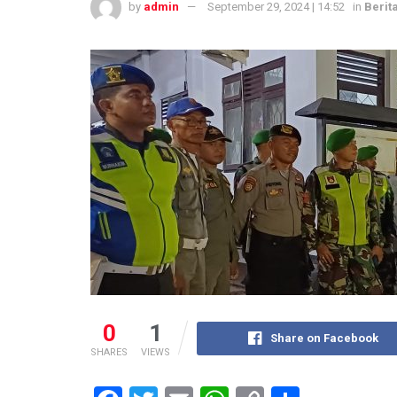
by
admin
September 29, 2024 | 14:52
in
Berita
0
1
Share on Facebook
SHARES
VIEWS