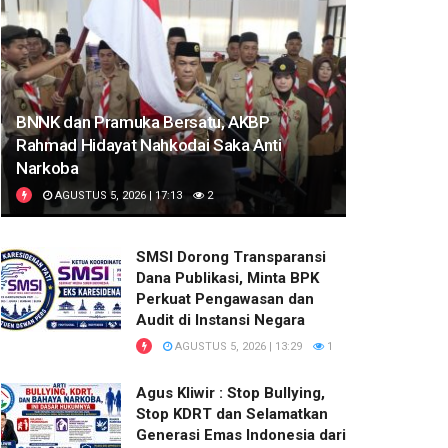
BNNK dan Pramuka Bersatu, AKBP
Rahmad Hidayat Nahkodai Saka Anti
Narkoba
AGUSTUS 5, 2026 | 17:13
2
SMSI Dorong Transparansi
Dana Publikasi, Minta BPK
Perkuat Pengawasan dan
Audit di Instansi Negara
AGUSTUS 5, 2026 | 13:29
1
Agus Kliwir : Stop Bullying,
Stop KDRT dan Selamatkan
Generasi Emas Indonesia dari