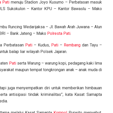
a Pati
menuju Stadion Joyo Kusumo – Perbatasan masuk
JLS Sukokulon – Kantor KPU – Kantor Bawaslu – Mako
mbu Runcing Wedarijaksa – Jl. Bawah Arah Juwana – Alun
BRI – Bank Jateng – Mako
Polresta Pati
.
tura Perbatasan
Pati
– Kudus,
Pati
–
Rembang
dan Tayu –
untuk balap liar wilayah Polsek Jajaran.
paten
Pati
serta Warung – warung kopi, pedagang kaki lima
syarakat maupun tempat tongkrongan anak – anak muda di
etapi juga menyempatkan diri untuk memberikan himbauan
serta antisipasi tindak kriminalitas”, kata Kasat Samapta
edia.
ttama melalui Kasat Samapta
Kompol
Purwito menyebut,