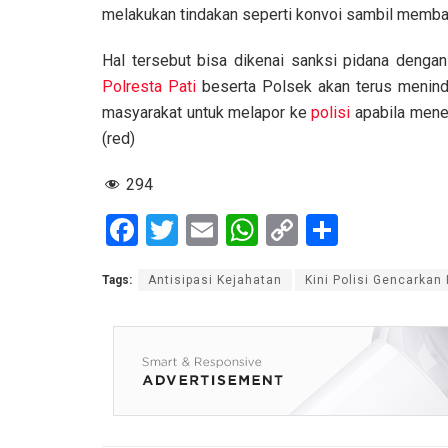
melakukan tindakan seperti konvoi sambil membaw
Hal tersebut bisa dikenai sanksi pidana deng
Polresta Pati
beserta Polsek akan terus menin
masyarakat untuk melapor ke
polisi
apabila menem
(red)
294
F
T
E
W
C
S
a
wi
m
h
o
h
Tags:
Antisipasi Kejahatan
Kini Polisi Gencarkan 
ce
tt
ail
at
py
ar
b
er
s
Li
e
o
A
n
o
p
k
k
p