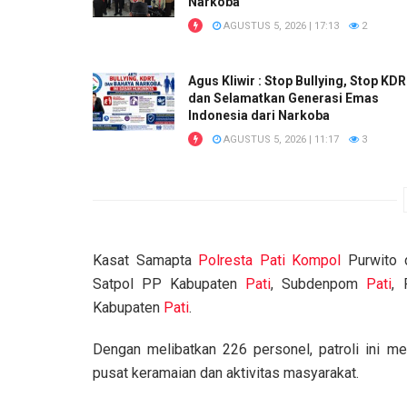
Narkoba
AGUSTUS 5, 2026 | 17:13
2
Agus Kliwir : Stop Bullying, Stop KD
dan Selamatkan Generasi Emas
Indonesia dari Narkoba
AGUSTUS 5, 2026 | 11:17
3
Kasat Samapta
Polresta Pati
Kompol
Purwito d
Satpol PP Kabupaten
Pati
, Subdenpom
Pati
, 
Kabupaten
Pati
.
Dengan melibatkan 226 personel, patroli ini me
pusat keramaian dan aktivitas masyarakat.