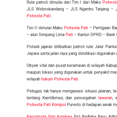
Rute patroli dimulai dari Tim I dari Mako
Polrest
JLS Widorokandang – JLS Ngantru Tanjang – 
Polresta Pati
.
Tim II dimulai Mako
Polresta Pati
– Pertigaan Ba
– alun Simpang Lima
Pati
– Kantor DPRD – Bank 
Polsek jajaran dilibatkan patroli rute Jalur Pan
Jepara serta jalan raya yang diindikasi digunakan 
Obyek vital dan pusat keramaian di wilayah Kabu
maupun lokasi yang digunakan untuk penyakit ma
wilayah
hukum
Polresta Pati
.
Petugas tak hanya mengawasi situasi jalanan, t
tentang Kamtibmas, dan pencegahan
tawuran
, 
Polresta Pati
Kompol
Purwito di hadapan awak m
Kapolresta Pati
Kombes
Pol Andhika Bayu Adhi