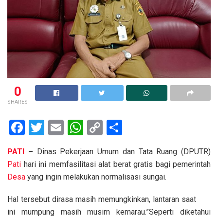
0
SHARES
F
T
E
W
C
S
a
wi
m
h
o
h
PATI
–
Dinas Pekerjaan Umum dan Tata Ruang (DPUTR)
ce
tt
ail
at
py
ar
Pati
hari ini memfasilitasi alat berat gratis bagi pemerintah
b
er
s
Li
e
Desa
yang ingin melakukan normalisasi sungai.
o
A
n
Hal tersebut dirasa masih memungkinkan, lantaran saat
o
p
k
ini mumpung masih musim kemarau.”Seperti diketahui