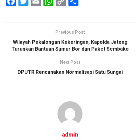
F
T
E
W
C
S
a
wi
m
h
o
h
ce
tt
ail
at
py
ar
b
er
s
Li
e
Previous Post
o
A
n
Wilayah Pekalongan Kekeringan, Kapolda Jateng
o
p
k
Turunkan Bantuan Sumur Bor dan Paket Sembako
k
p
Next Post
DPUTR Rencanakan Normalisasi Satu Sungai
admin