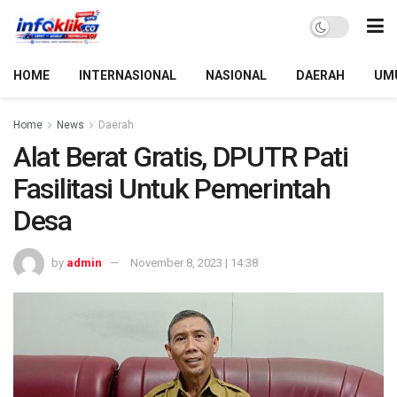
HOME
INTERNASIONAL
NASIONAL
DAERAH
UM
Home
News
Daerah
Alat Berat Gratis, DPUTR Pati
Fasilitasi Untuk Pemerintah
Desa
by
admin
November 8, 2023 | 14:38