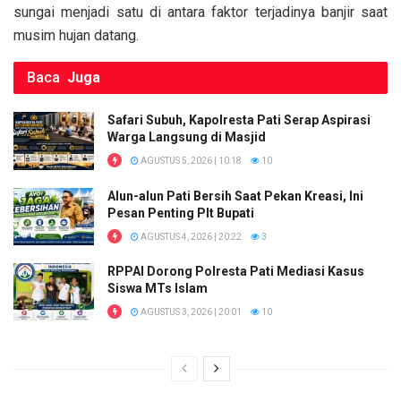
k
p
sungai menjadi satu di antara faktor terjadinya banjir saat
musim hujan datang.
Baca
Juga
Safari Subuh, Kapolresta Pati Serap Aspirasi
Warga Langsung di Masjid
AGUSTUS 5, 2026 | 10:18
10
Alun-alun Pati Bersih Saat Pekan Kreasi, Ini
Pesan Penting Plt Bupati
AGUSTUS 4, 2026 | 20:22
3
RPPAI Dorong Polresta Pati Mediasi Kasus
Siswa MTs Islam
AGUSTUS 3, 2026 | 20:01
10