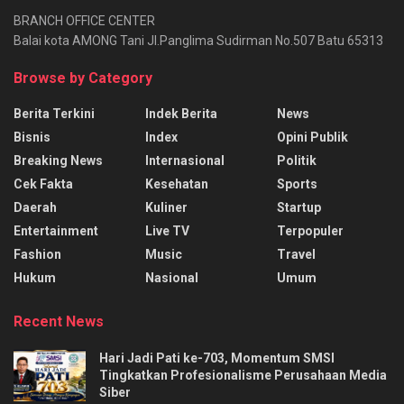
BRANCH OFFICE CENTER
Balai kota AMONG Tani Jl.Panglima Sudirman No.507 Batu 65313
Browse by Category
Berita Terkini
Indek Berita
News
Bisnis
Index
Opini Publik
Breaking News
Internasional
Politik
Cek Fakta
Kesehatan
Sports
Daerah
Kuliner
Startup
Entertainment
Live TV
Terpopuler
Fashion
Music
Travel
Hukum
Nasional
Umum
Recent News
Hari Jadi Pati ke-703, Momentum SMSI
Tingkatkan Profesionalisme Perusahaan Media
Siber