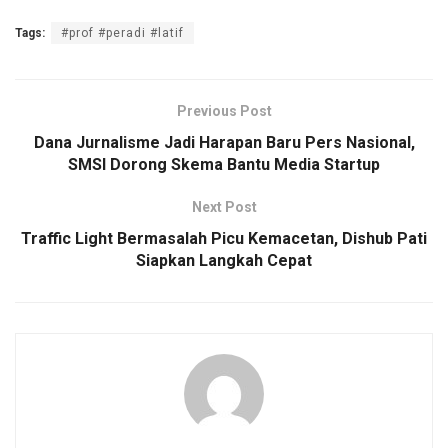
a
wi
m
h
o
h
Tags:
#prof #peradi #latif
ce
tt
ail
at
py
ar
b
er
s
Li
e
o
A
n
Previous Post
o
p
k
Dana Jurnalisme Jadi Harapan Baru Pers Nasional,
SMSI Dorong Skema Bantu Media Startup
k
p
Next Post
Traffic Light Bermasalah Picu Kemacetan, Dishub Pati
Siapkan Langkah Cepat