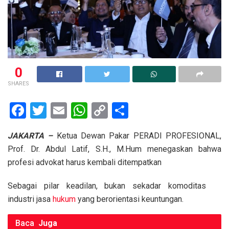
0
SHARES
F
T
E
W
C
S
a
wi
m
h
o
h
JAKARTA –
Ketua Dewan Pakar PERADI PROFESIONAL,
ce
tt
ail
at
py
ar
Prof. Dr. Abdul Latif, S.H., M.Hum menegaskan bahwa
b
er
s
Li
e
profesi advokat harus kembali ditempatkan
o
A
n
Sebagai pilar keadilan, bukan sekadar komoditas
o
p
k
industri jasa
hukum
yang berorientasi keuntungan.
k
p
Baca
Juga