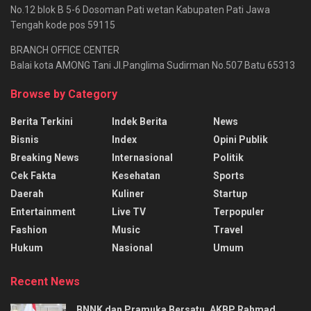
No.12 blok B 5-6 Dosoman Pati wetan Kabupaten Pati Jawa
Tengah kode pos 59115
BRANCH OFFICE CENTER
Balai kota AMONG Tani Jl.Panglima Sudirman No.507 Batu 65313
Browse by Category
Berita Terkini
Indek Berita
News
Bisnis
Index
Opini Publik
Breaking News
Internasional
Politik
Cek Fakta
Kesehatan
Sports
Daerah
Kuliner
Startup
Entertainment
Live TV
Terpopuler
Fashion
Music
Travel
Hukum
Nasional
Umum
Recent News
BNNK dan Pramuka Bersatu, AKBP Rahmad