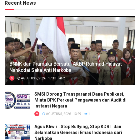
Recent News
BNNK dan Pramuka Bersatu, AKBP Rahmad Hidayat
Nahkodai Saka Anti Narkoba
AGUSTUS 5, 2026 | 17:13
2
SMSI Dorong Transparansi Dana Publikasi,
Minta BPK Perkuat Pengawasan dan Audit di
Instansi Negara
AGUSTUS 5, 2026 | 13:29
1
Agus Kliwir : Stop Bullying, Stop KDRT dan
Selamatkan Generasi Emas Indonesia dari
Narkoba