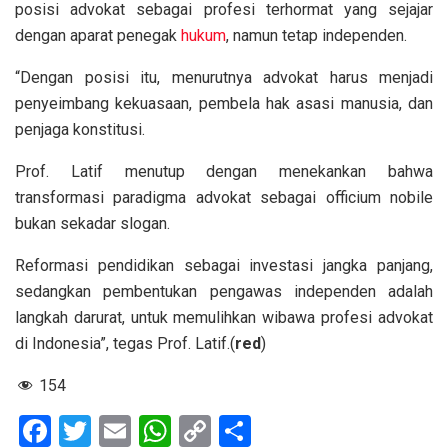
posisi advokat sebagai profesi terhormat yang sejajar
dengan aparat penegak
hukum
, namun tetap independen.
“Dengan posisi itu, menurutnya advokat harus menjadi
penyeimbang kekuasaan, pembela hak asasi manusia, dan
penjaga konstitusi.
Prof. Latif menutup dengan menekankan bahwa
transformasi paradigma advokat sebagai officium nobile
bukan sekadar slogan.
Reformasi pendidikan sebagai investasi jangka panjang,
sedangkan pembentukan pengawas independen adalah
langkah darurat, untuk memulihkan wibawa profesi advokat
di Indonesia”, tegas Prof. Latif.(
red
)
154
F
T
E
W
C
S