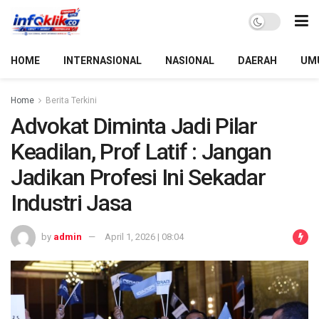
HOME
INTERNASIONAL
NASIONAL
DAERAH
UM
Home
Berita Terkini
Advokat Diminta Jadi Pilar
Keadilan, Prof Latif : Jangan
Jadikan Profesi Ini Sekadar
Industri Jasa
by
admin
April 1, 2026 | 08:04