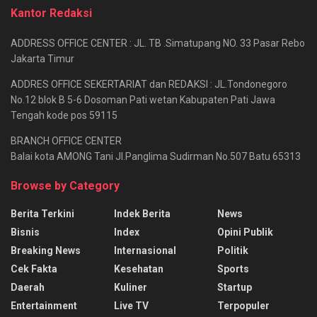
Kantor Redaksi
ADDRESS OFFICE CENTER : JL. TB .Simatupang NO. 33 Pasar Rebo
Jakarta Timur
ADDRES OFFICE SEKERTARIAT dan REDAKSI : JL.Tondonegoro
No.12 blok B 5-6 Dosoman Pati wetan Kabupaten Pati Jawa
Tengah kode pos 59115
BRANCH OFFICE CENTER
Balai kota AMONG Tani Jl.Panglima Sudirman No.507 Batu 65313
Browse by Category
Berita Terkini
Indek Berita
News
Bisnis
Index
Opini Publik
Breaking News
Internasional
Politik
Cek Fakta
Kesehatan
Sports
Daerah
Kuliner
Startup
Entertainment
Live TV
Terpopuler