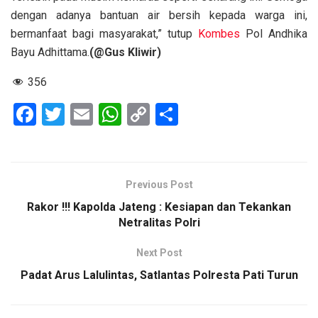
dengan adanya bantuan air bersih kepada warga ini,
bermanfaat bagi masyarakat,” tutup
Kombes
Pol Andhika
Bayu Adhittama.
(@Gus Kliwir)
356
F
T
E
W
C
S
a
wi
m
h
o
h
ce
tt
ail
at
py
ar
b
er
s
Li
e
Previous Post
o
A
n
Rakor !!! Kapolda Jateng : Kesiapan dan Tekankan
o
p
k
Netralitas Polri
k
p
Next Post
Padat Arus Lalulintas, Satlantas Polresta Pati Turun