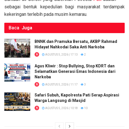
o
p
k
sebagai bentuk kepedulian bagi masyarakat terdampak
k
p
kekeringan terlebih pada musim kemarau.
Baca
Juga
BNNK dan Pramuka Bersatu, AKBP Rahmad
Hidayat Nahkodai Saka Anti Narkoba
AGUSTUS 5, 2026 | 17:13
2
Agus Kliwir : Stop Bullying, Stop KDRT dan
Selamatkan Generasi Emas Indonesia dari
Narkoba
AGUSTUS 5, 2026 | 11:17
3
Safari Subuh, Kapolresta Pati Serap Aspirasi
Warga Langsung di Masjid
AGUSTUS 5, 2026 | 10:18
10