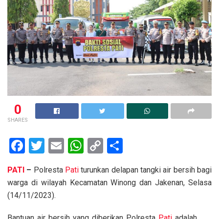
0
SHARES
F
T
E
W
C
S
a
wi
m
h
o
h
PATI
–
Polresta
Pati
turunkan delapan tangki air bersih bagi
ce
tt
ail
at
py
ar
warga di wilayah Kecamatan Winong dan Jakenan, Selasa
b
er
s
Li
e
(14/11/2023).
o
A
n
Bantuan air bersih yang diberikan Polresta
Pati
adalah