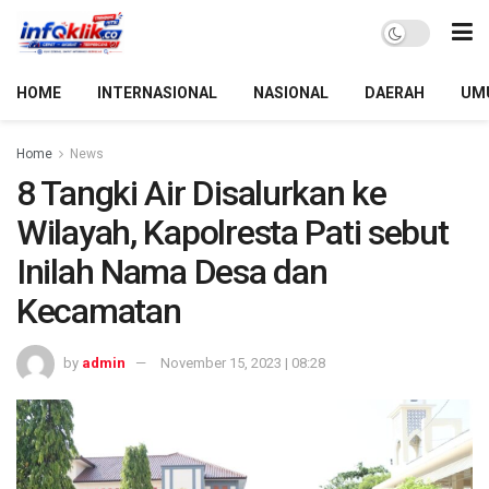
HOME
INTERNASIONAL
NASIONAL
DAERAH
UM
Home
News
8 Tangki Air Disalurkan ke
Wilayah, Kapolresta Pati sebut
Inilah Nama Desa dan
Kecamatan
by
admin
November 15, 2023 | 08:28