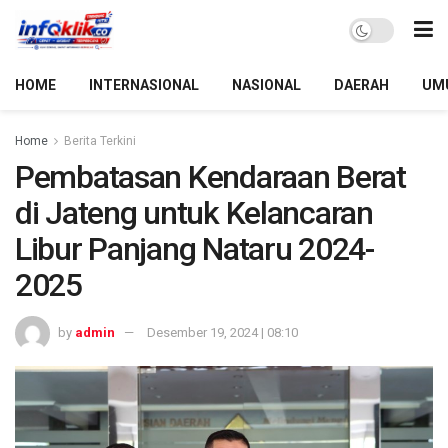
HOME
INTERNASIONAL
NASIONAL
DAERAH
UM
Home
Berita Terkini
Pembatasan Kendaraan Berat
di Jateng untuk Kelancaran
Libur Panjang Nataru 2024-
2025
by
admin
Desember 19, 2024 | 08:10