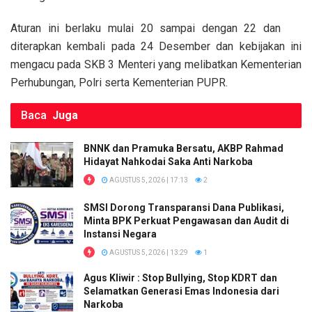
o
p
k
k
p
Aturan ini berlaku mulai 20 sampai dengan 22 dan
diterapkan kembali pada 24 Desember dan kebijakan ini
mengacu pada SKB 3 Menteri yang melibatkan Kementerian
Perhubungan, Polri serta Kementerian PUPR.
Baca
Juga
BNNK dan Pramuka Bersatu, AKBP Rahmad
Hidayat Nahkodai Saka Anti Narkoba
AGUSTUS 5, 2026 | 17:13
2
SMSI Dorong Transparansi Dana Publikasi,
Minta BPK Perkuat Pengawasan dan Audit di
Instansi Negara
AGUSTUS 5, 2026 | 13:29
1
Agus Kliwir : Stop Bullying, Stop KDRT dan
Selamatkan Generasi Emas Indonesia dari
Narkoba