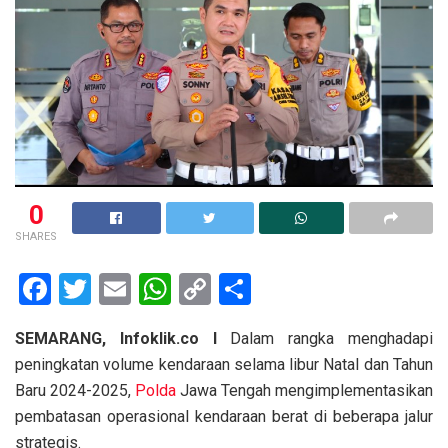
0
SHARES
F
T
E
W
C
S
a
wi
m
h
o
h
SEMARANG, Infoklik.co I
Dalam rangka menghadapi
ce
tt
ail
at
py
ar
peningkatan volume kendaraan selama libur Natal dan Tahun
b
er
s
Li
e
Baru 2024-2025,
Polda
Jawa Tengah mengimplementasikan
o
A
n
pembatasan operasional kendaraan berat di beberapa jalur
strategis.