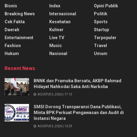
Bisnis
Index
Opini Publik
Breaking News
Internasional
Politik
Cek Fakta
Kesehatan
Sports
Daerah
Kuliner
Startup
Entertainment
Live TV
Terpopuler
Fashion
Music
Travel
Hukum
Nasional
Umum
Recent News
BNNK dan Pramuka Bersatu, AKBP Rahmad
Hidayat Nahkodai Saka Anti Narkoba
AGUSTUS 5, 2026 | 17:13
SMSI Dorong Transparansi Dana Publikasi,
Minta BPK Perkuat Pengawasan dan Audit di
Instansi Negara
AGUSTUS 5, 2026 | 13:29