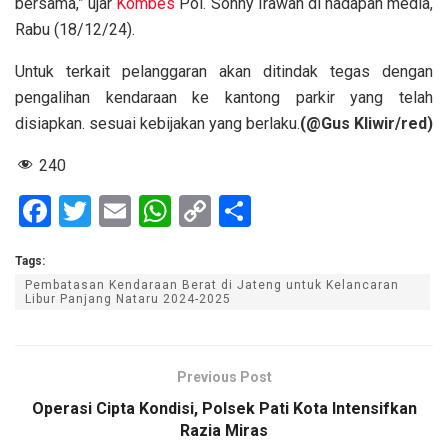
bersama,” ujar
Kombes
Pol. Sonny Irawan di hadapan media,
Rabu (18/12/24).
Untuk terkait pelanggaran akan ditindak tegas dengan
pengalihan kendaraan ke kantong parkir yang telah
disiapkan. sesuai kebijakan yang berlaku.
(@Gus Kliwir/red)
240
F
T
E
W
C
S
a
wi
m
h
o
h
Tags:
ce
tt
ail
at
py
ar
Pembatasan Kendaraan Berat di Jateng untuk Kelancaran
b
er
s
Li
e
Libur Panjang Nataru 2024-2025
o
A
n
o
p
k
Previous Post
k
p
Operasi Cipta Kondisi, Polsek Pati Kota Intensifkan
Razia Miras