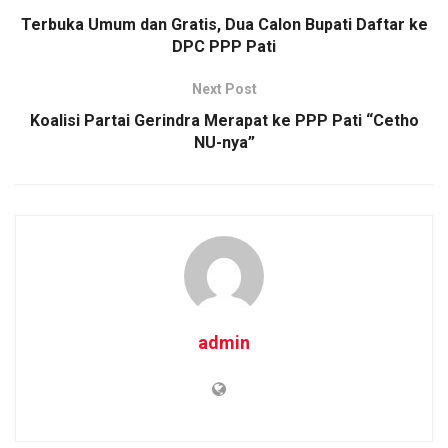
o
A
n
Terbuka Umum dan Gratis, Dua Calon Bupati Daftar ke
o
p
k
DPC PPP Pati
k
p
Next Post
Koalisi Partai Gerindra Merapat ke PPP Pati “Cetho
NU-nya”
admin