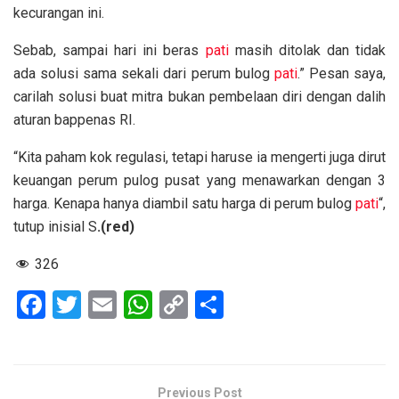
kecurangan ini.
Sebab, sampai hari ini beras
pati
masih ditolak dan tidak
ada solusi sama sekali dari perum bulog
pati
.” Pesan saya,
carilah solusi buat mitra bukan pembelaan diri dengan dalih
aturan bappenas RI.
“Kita paham kok regulasi, tetapi haruse ia mengerti juga dirut
keuangan perum pulog pusat yang menawarkan dengan 3
harga. Kenapa hanya diambil satu harga di perum bulog
pati
“,
tutup inisial S
.(red)
326
F
T
E
W
C
S
a
wi
m
h
o
h
ce
tt
ail
at
py
ar
b
er
s
Li
e
Previous Post