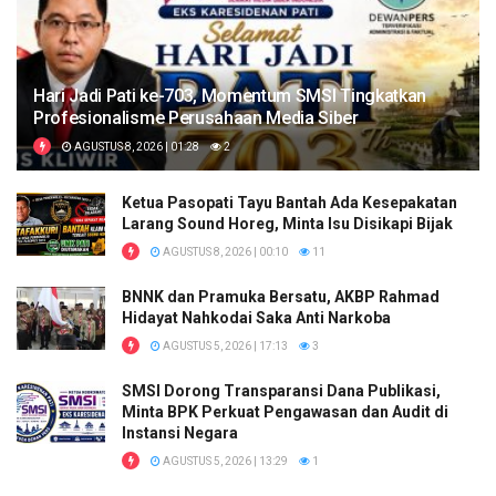
Hari Jadi Pati ke-703, Momentum SMSI Tingkatkan
Profesionalisme Perusahaan Media Siber
AGUSTUS 8, 2026 | 01:28
2
Ketua Pasopati Tayu Bantah Ada Kesepakatan
Larang Sound Horeg, Minta Isu Disikapi Bijak
AGUSTUS 8, 2026 | 00:10
11
BNNK dan Pramuka Bersatu, AKBP Rahmad
Hidayat Nahkodai Saka Anti Narkoba
AGUSTUS 5, 2026 | 17:13
3
SMSI Dorong Transparansi Dana Publikasi,
Minta BPK Perkuat Pengawasan dan Audit di
Instansi Negara
AGUSTUS 5, 2026 | 13:29
1