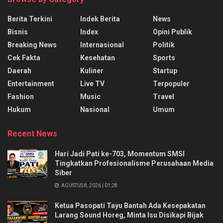
Berita Terkini
Indek Berita
News
Bisnis
Index
Opini Publik
Breaking News
Internasional
Politik
Cek Fakta
Kesehatan
Sports
Daerah
Kuliner
Startup
Entertainment
Live TV
Terpopuler
Fashion
Music
Travel
Hukum
Nasional
Umum
Recent News
Hari Jadi Pati ke-703, Momentum SMSI
Tingkatkan Profesionalisme Perusahaan Media
Siber
AGUSTUS 8, 2026 | 01:28
Ketua Pasopati Tayu Bantah Ada Kesepakatan
Larang Sound Horeg, Minta Isu Disikapi Bijak