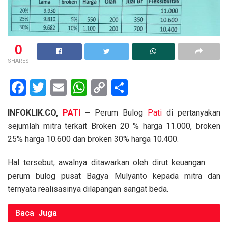
0
SHARES
F
T
E
W
C
S
a
wi
m
h
o
h
INFOKLIK.CO,
PATI
–
Perum Bulog
Pati
di pertanyakan
ce
tt
ail
at
py
ar
sejumlah mitra terkait Broken 20 % harga 11.000, broken
b
er
s
Li
e
25% harga 10.600 dan broken 30% harga 10.400.
o
A
n
Hal tersebut, awalnya ditawarkan oleh dirut keuangan
o
p
k
perum bulog pusat Bagya Mulyanto kepada mitra dan
k
p
ternyata realisasinya dilapangan sangat beda.
Baca
Juga