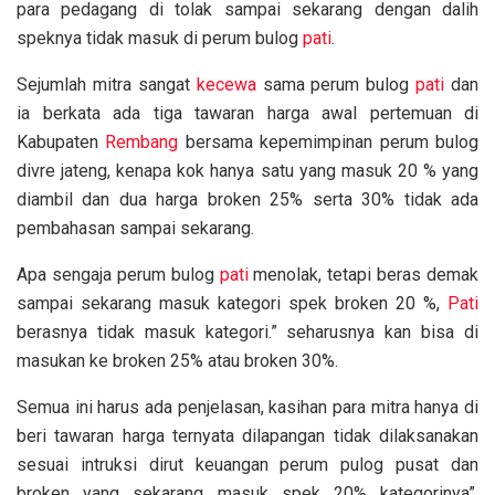
para pedagang di tolak sampai sekarang dengan dalih
speknya tidak masuk di perum bulog
pati
.
Sejumlah mitra sangat
kecewa
sama perum bulog
pati
dan
ia berkata ada tiga tawaran harga awal pertemuan di
Kabupaten
Rembang
bersama kepemimpinan perum bulog
divre jateng, kenapa kok hanya satu yang masuk 20 % yang
diambil dan dua harga broken 25% serta 30% tidak ada
pembahasan sampai sekarang.
Apa sengaja perum bulog
pati
menolak, tetapi beras demak
sampai sekarang masuk kategori spek broken 20 %,
Pati
berasnya tidak masuk kategori.” seharusnya kan bisa di
masukan ke broken 25% atau broken 30%.
Semua ini harus ada penjelasan, kasihan para mitra hanya di
beri tawaran harga ternyata dilapangan tidak dilaksanakan
sesuai intruksi dirut keuangan perum pulog pusat dan
broken yang sekarang masuk spek 20% kategorinya”,