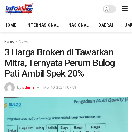
HOME
INTERNASIONAL
NASIONAL
DAERAH
UM
Home
News
3 Harga Broken di Tawarkan
Mitra, Ternyata Perum Bulog
Pati Ambil Spek 20%
by
admin
Mei 10, 2024 | 07:53