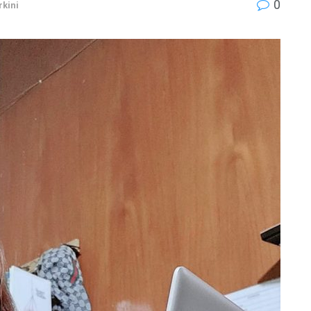
0
rkini