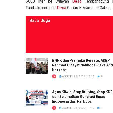
5000 liter ke wilayah
Desa
Tambahagung K
k
p
Tambakromo dan
Desa
Gabus Kecamatan Gabus.
Baca
Juga
BNNK dan Pramuka Bersatu, AKBP
Rahmad Hidayat Nahkodai Saka Anti
Narkoba
AGUSTUS 5, 2026 | 17:13
2
Agus Kliwir : Stop Bullying, Stop KD
dan Selamatkan Generasi Emas
Indonesia dari Narkoba
AGUSTUS 5, 2026 | 11:17
3