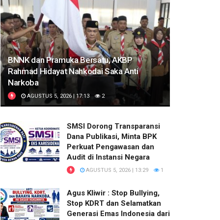
BNNK dan Pramuka Bersatu, AKBP
Rahmad Hidayat Nahkodai Saka Anti
Narkoba
AGUSTUS 5, 2026 | 17:13
2
SMSI Dorong Transparansi
Dana Publikasi, Minta BPK
Perkuat Pengawasan dan
Audit di Instansi Negara
AGUSTUS 5, 2026 | 13:29
1
Agus Kliwir : Stop Bullying,
Stop KDRT dan Selamatkan
Generasi Emas Indonesia dari