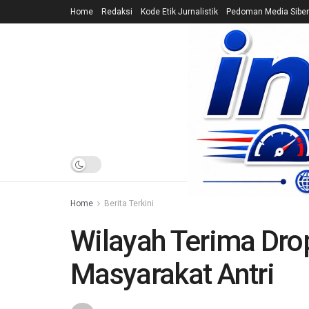
Home
Redaksi
Kode Etik Jurnalistik
Pedoman Media Siber
HOME
NEWS
Home
Berita Terkini
Wilayah Terima Drop
Masyarakat Antri