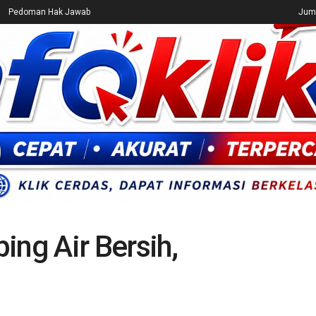
Pedoman Hak Jawab
Juma
CEK FAKTA
ENTERTAINMENT
BREAKING NEWS
UMUM
ing Air Bersih,