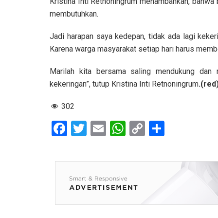
Kristina Inti Retnoningrum menambahkan, bahwa b
membutuhkan.
Jadi harapan saya kedepan, tidak ada lagi keker
Karena warga masyarakat setiap hari harus membeli
Marilah kita bersama saling mendukung dan 
kekeringan”, tutup Kristina Inti Retnoningrum
.(red
302
F
T
E
W
C
S
a
wi
m
h
o
h
ce
tt
ail
at
py
ar
b
er
s
Li
e
o
A
n
o
p
k