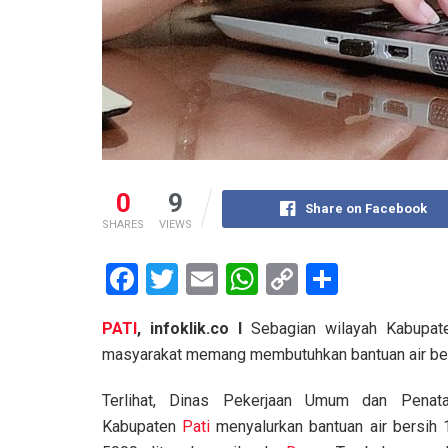
0
9
Share on Facebook
SHARES
VIEWS
F
T
E
W
C
S
a
wi
m
h
o
h
PATI
, infoklik.co I
Sebagian wilayah Kabupa
ce
tt
ail
at
py
ar
masyarakat memang membutuhkan bantuan air ber
b
er
s
Li
e
o
A
n
Terlihat, Dinas Pekerjaan Umum dan Penat
Kabupaten
Pati
menyalurkan bantuan air bersih 
o
p
k