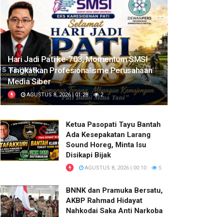
Hari Jadi Pati ke-703, Momentum SMSI
Tingkatkan Profesionalisme Perusahaan
Media Siber
AGUSTUS 8, 2026 | 01:28
2
Ketua Pasopati Tayu Bantah
Ada Kesepakatan Larang
Sound Horeg, Minta Isu
Disikapi Bijak
AGUSTUS 8, 2026 | 00:10
5
BNNK dan Pramuka Bersatu,
AKBP Rahmad Hidayat
Nahkodai Saka Anti Narkoba