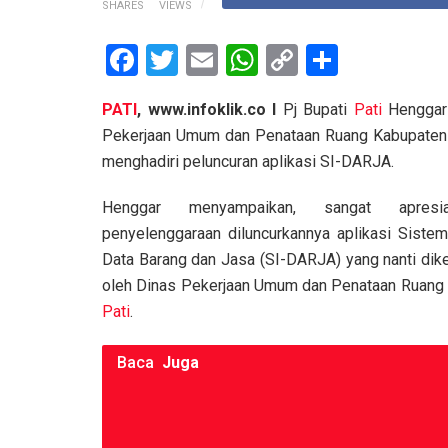
SHARES
VIEWS
F
T
E
W
C
S
a
wi
m
h
o
h
PATI
, www.infoklik.co I
Pj Bupati
Pati
Henggar
ce
tt
ail
at
py
ar
Pekerjaan Umum dan Penataan Ruang Kabupate
b
er
s
Li
e
menghadiri peluncuran aplikasi SI-DARJA.
o
A
n
Henggar menyampaikan, sangat apresi
o
p
k
penyelenggaraan diluncurkannya aplikasi Sistem
k
p
Data Barang dan Jasa (SI-DARJA) yang nanti di
oleh Dinas Pekerjaan Umum dan Penataan Ruang
Pati
.
Baca
Juga