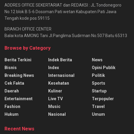
ADDRES OFFICE SEKERTARIAT dan REDAKSI : JL.Tondonegoro
No.12 blok B 5-6 Dosoman Pati wetan Kabupaten Pati Jawa
Tengah kode pos 59115
BRANCH OFFICE CENTER
Balai kota AMONG Tani Jl.Panglima Sudirman No.507 Batu 65313
Browse by Category
Berita Terkini
Indek Berita
News
Bisnis
Index
Opini Publik
Breaking News
Internasional
Politik
Cek Fakta
Kesehatan
Sports
Daerah
Kuliner
Startup
Entertainment
Live TV
Terpopuler
Fashion
Music
Travel
Hukum
Nasional
Umum
Recent News