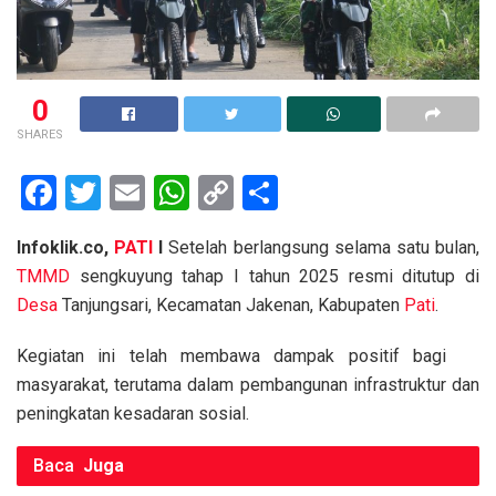
0
SHARES
F
T
E
W
C
S
a
wi
m
h
o
h
Infoklik.co,
PATI
I
Setelah berlangsung selama satu bulan,
ce
tt
ail
at
py
ar
TMMD
sengkuyung tahap I tahun 2025 resmi ditutup di
b
er
s
Li
e
Desa
Tanjungsari, Kecamatan Jakenan, Kabupaten
Pati
.
o
A
n
Kegiatan ini telah membawa dampak positif bagi
o
p
k
masyarakat, terutama dalam pembangunan infrastruktur dan
k
p
peningkatan kesadaran sosial.
Baca
Juga