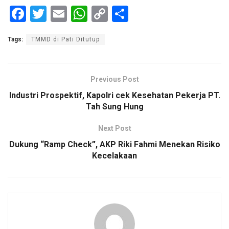
F
T
E
W
C
S
a
wi
m
h
o
h
Tags:
TMMD di Pati Ditutup
ce
tt
ail
at
py
ar
b
er
s
Li
e
o
A
n
Previous Post
o
p
k
Industri Prospektif, Kapolri cek Kesehatan Pekerja PT.
Tah Sung Hung
k
p
Next Post
Dukung “Ramp Check”, AKP Riki Fahmi Menekan Risiko
Kecelakaan