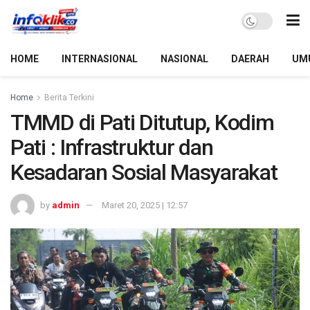
HOME
INTERNASIONAL
NASIONAL
DAERAH
UM
Home
Berita Terkini
TMMD di Pati Ditutup, Kodim
Pati : Infrastruktur dan
Kesadaran Sosial Masyarakat
by
admin
Maret 20, 2025 | 12:57