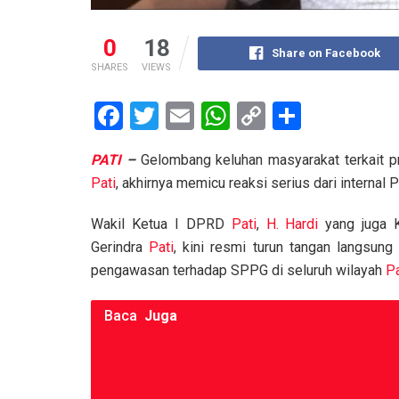
0
18
Share on Facebook
SHARES
VIEWS
F
T
E
W
C
S
a
wi
m
h
o
h
PATI
–
Gelombang keluhan masyarakat terkait p
ce
tt
ail
at
py
ar
Pati
, akhirnya memicu reaksi serius dari internal P
b
er
s
Li
e
o
A
n
Wakil Ketua I DPRD
Pati
,
H. Hardi
yang juga 
Gerindra
Pati
, kini resmi turun tangan langsung
o
p
k
pengawasan terhadap SPPG di seluruh wilayah
Pa
k
p
Baca
Juga