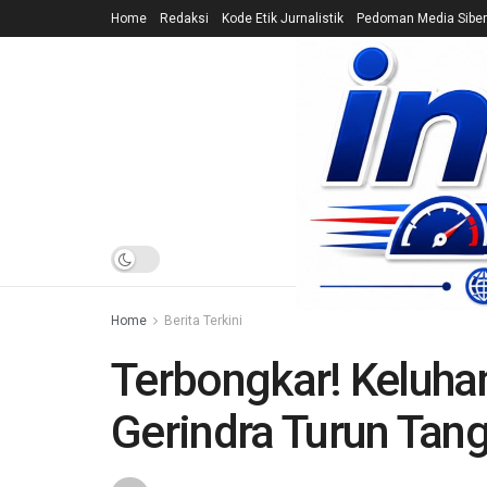
Home
Redaksi
Kode Etik Jurnalistik
Pedoman Media Siber
HOME
NEWS
Home
Berita Terkini
Terbongkar! Keluha
Gerindra Turun Tan