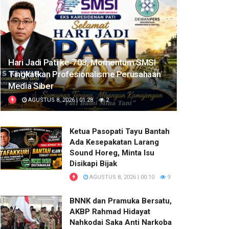
Hari Jadi Pati ke-703, Momentum SMSI
Tingkatkan Profesionalisme Perusahaan
Media Siber
AGUSTUS 8, 2026 | 01:28
2
Ketua Pasopati Tayu Bantah
Ada Kesepakatan Larang
Sound Horeg, Minta Isu
Disikapi Bijak
AGUSTUS 8, 2026 | 00:10
9
BNNK dan Pramuka Bersatu,
AKBP Rahmad Hidayat
Nahkodai Saka Anti Narkoba