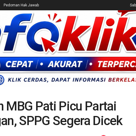
Pedoman Hak Jawab
Sab
CEK FAKTA
ENTERTAINMENT
BREAKING NEWS
UMUM
n MBG Pati Picu Partai
gan, SPPG Segera Dicek