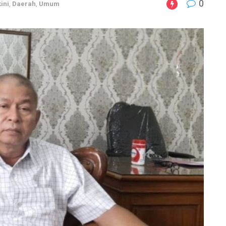
0
ini
,
Daerah
,
Umum