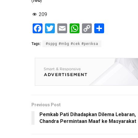
(
red
)
209
F
T
E
W
C
S
a
wi
m
h
o
h
Tags:
#sppg #mbg #cek #periksa
ce
tt
ail
at
py
ar
b
er
s
Li
e
o
A
n
o
p
k
k
p
Previous Post
Pemkab Pati Dihadapkan Dilema Lebaran,
Chandra Permintaan Maaf ke Masyarakat