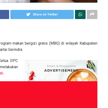
Share on Twitter
rogram makan bergizi gratis (MBG) di wilayah Kabupaten
artai Gerindra.
Ketua DPC
 melakukan
ti
.