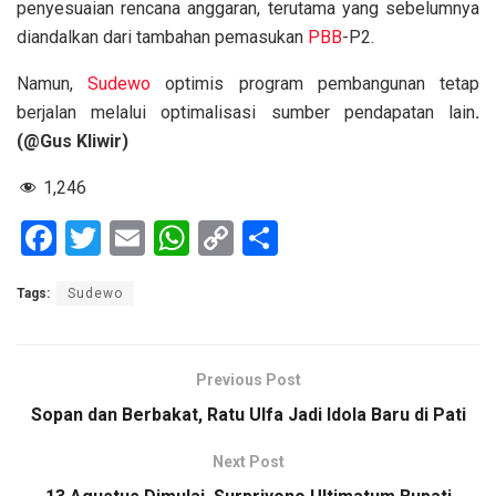
penyesuaian rencana anggaran, terutama yang sebelumnya
diandalkan dari tambahan pemasukan
PBB
-P2.
Namun,
Sudewo
optimis program pembangunan tetap
berjalan melalui optimalisasi sumber pendapatan lain
.
(@Gus Kliwir)
1,246
F
T
E
W
C
S
a
wi
m
h
o
h
Tags:
Sudewo
ce
tt
ail
at
py
ar
b
er
s
Li
e
o
A
n
Previous Post
o
p
k
Sopan dan Berbakat, Ratu Ulfa Jadi Idola Baru di Pati
k
p
Next Post