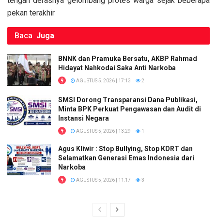
tengah derasnya gelombang protes warga sejak beberapa
pekan terakhir
Baca
Juga
BNNK dan Pramuka Bersatu, AKBP Rahmad
Hidayat Nahkodai Saka Anti Narkoba
AGUSTUS 5, 2026 | 17:13
2
SMSI Dorong Transparansi Dana Publikasi,
Minta BPK Perkuat Pengawasan dan Audit di
Instansi Negara
AGUSTUS 5, 2026 | 13:29
1
Agus Kliwir : Stop Bullying, Stop KDRT dan
Selamatkan Generasi Emas Indonesia dari
Narkoba
AGUSTUS 5, 2026 | 11:17
3