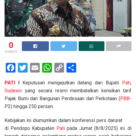
0
SHARES
F
T
E
W
C
S
a
wi
m
h
o
h
PATI
I
Keputusan mengejutkan datang dari Bupati
Pati
,
ce
tt
ail
at
py
ar
Sudewo
yang secara resmi membatalkan kenaikan tarif
b
er
s
Li
e
Pajak Bumi dan Bangunan Perdesaan dan Perkotaan (
PBB
-
o
A
n
P2) hingga 250 persen.
o
p
k
Kebijakan ini diumumkan dalam konferensi pers darurat
k
p
di Pendopo Kabupaten
Pati
pada Jumat (8/8/2025) ini. di