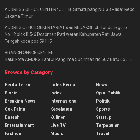
ADDRESS OFFICE CENTER : JL. TB .Simatupang NO. 33 Pasar Rebo
Jakarta Timur
ADDRES OFFICE SEKERTARIAT dan REDAKSI : JL.Tondonegoro
No.12 blok B 5-6 Dosoman Pati wetan Kabupaten Pati Jawa
Tengah kode pos 59115
BRANCH OFFICE CENTER
Balai kota AMONG Tani Jl.Panglima Sudirman No.507 Batu 65313
Browse by Category
Berita Terkini
Indek Berita
News
Bisnis
Index
Opini Publik
Breaking News
Internasional
Politik
Cek Fakta
Kesehatan
Sports
Daerah
Kuliner
Startup
Entertainment
Live TV
Terpopuler
Fashion
Music
Travel