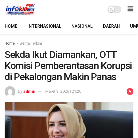
HOME
INTERNASIONAL
NASIONAL
DAERAH
UM
Home
Berita Terkini
Sekda Ikut Diamankan, OTT
Komisi Pemberantasan Korupsi
di Pekalongan Makin Panas
by
admin
Maret 3, 2026 | 21:20