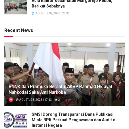
Aula Kantor Kecamatan Margorejo Heboh,
Berikut Sebabnya
AGUSTUS 18, 2023 | 22:32
Recent News
BNNK dan Pramuka Bersatu, AKBP Rahmad Hidayat
Nahkodai Saka Anti Narkoba
AGUSTUS 5, 2026 | 17:13
2
SMSI Dorong Transparansi Dana Publikasi,
Minta BPK Perkuat Pengawasan dan Audit di
Instansi Negara