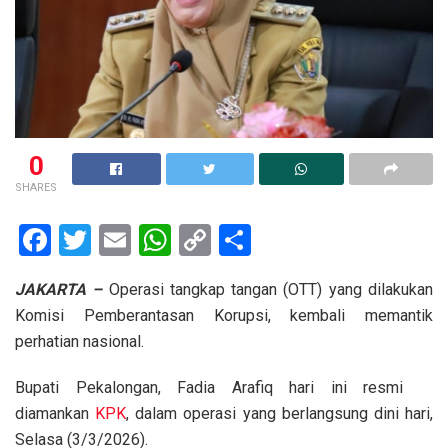
0
SHARES
F
T
E
W
C
S
a
wi
m
h
o
h
JAKARTA –
Operasi tangkap tangan (OTT) yang dilakukan
ce
tt
ail
at
py
ar
Komisi Pemberantasan Korupsi, kembali memantik
b
er
s
Li
e
perhatian nasional.
o
A
n
Bupati Pekalongan, Fadia Arafiq hari ini resmi
o
p
k
diamankan
KPK
, dalam operasi yang berlangsung dini hari,
k
p
Selasa (3/3/2026).