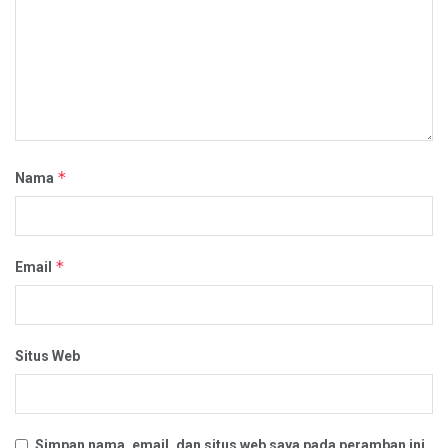
*
Nama
*
Email
Situs Web
Simpan nama, email, dan situs web saya pada peramban ini