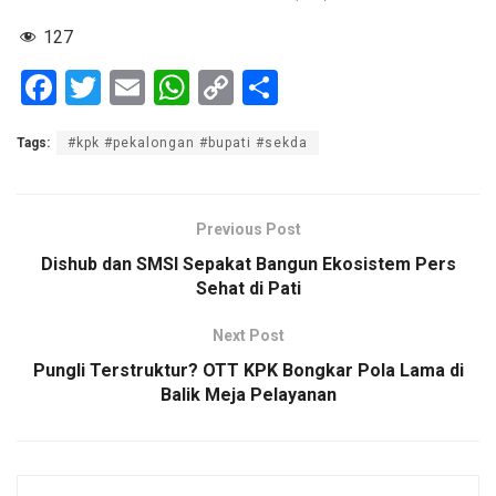
127
F
T
E
W
C
S
a
wi
m
h
o
h
Tags:
#kpk #pekalongan #bupati #sekda
ce
tt
ail
at
py
ar
b
er
s
Li
e
o
A
n
Previous Post
o
p
k
Dishub dan SMSI Sepakat Bangun Ekosistem Pers
Sehat di Pati
k
p
Next Post
Pungli Terstruktur? OTT KPK Bongkar Pola Lama di
Balik Meja Pelayanan