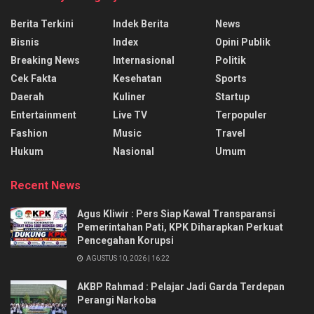
Berita Terkini
Indek Berita
News
Bisnis
Index
Opini Publik
Breaking News
Internasional
Politik
Cek Fakta
Kesehatan
Sports
Daerah
Kuliner
Startup
Entertainment
Live TV
Terpopuler
Fashion
Music
Travel
Hukum
Nasional
Umum
Recent News
Agus Kliwir : Pers Siap Kawal Transparansi
Pemerintahan Pati, KPK Diharapkan Perkuat
Pencegahan Korupsi
AGUSTUS 10, 2026 | 16:22
AKBP Rahmad : Pelajar Jadi Garda Terdepan
Perangi Narkoba