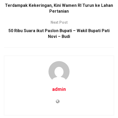
o
A
n
Terdampak Kekeringan, Kini Wamen RI Turun ke Lahan
o
p
k
Pertanian
k
p
Next Post
50 Ribu Suara ikut Paslon Bupati – Wakil Bupati Pati
Novi – Budi
admin