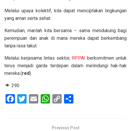
Melalui upaya kolektif, kita dapat menciptakan lingkungan
yang aman serta sehat.
Kemudian, marilah kita bersama – sama mendukung bagi
perempuan dan anak di mana mereka dapat berkembang
tanpa rasa takut.
Melalui kerjasama lintas sektor,
RPPAI
berkomitmen untuk
terus menjadi garda terdepan dalam melindungi hak-hak
mereka.(
red
)
290
F
T
E
W
C
S
a
wi
m
h
o
h
ce
tt
ail
at
py
ar
b
er
s
Li
e
Previous Post