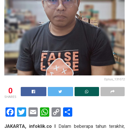
Oplus_131072
0
SHARES
F
T
E
W
C
S
a
wi
m
h
o
h
JAKARTA, infoklik.co I
Dalam beberapa tahun terakhir,