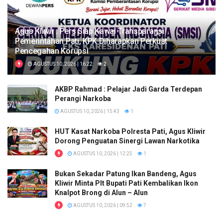
Agus Kliwir : Pers Siap Kawal Transparansi
Pemerintahan Pati, KPK Diharapkan Perkuat
Pencegahan Korupsi
AGUSTUS 10, 2026 | 16:22
2
AKBP Rahmad : Pelajar Jadi Garda Terdepan
Perangi Narkoba
AGUSTUS 10, 2026 | 15:43
1
HUT Kasat Narkoba Polresta Pati, Agus Kliwir
Dorong Penguatan Sinergi Lawan Narkotika
AGUSTUS 10, 2026 | 12:25
1
Bukan Sekadar Patung Ikan Bandeng, Agus
Kliwir Minta Plt Bupati Pati Kembalikan Ikon
Knalpot Brong di Alun – Alun
AGUSTUS 10, 2026 | 09:52
7