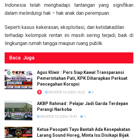
ce
tt
ail
at
py
ar
Indonesia telah menghadapi tantangan yang signifikan
b
er
s
Li
e
dalam melindungi hak – hak anak dan perempuan.
o
A
n
Seperti kasus kekerasan, eksploitasi, dan ketidakadilan
o
p
k
terhadap kelompok rentan ini masih sering terjadi, baik di
k
p
lingkungan rumah tangga maupun ruang publik.
Baca
Juga
Agus Kliwir : Pers Siap Kawal Transparansi
Pemerintahan Pati, KPK Diharapkan Perkuat
Pencegahan Korupsi
AGUSTUS 10, 2026 | 16:22
2
AKBP Rahmad : Pelajar Jadi Garda Terdepan
Perangi Narkoba
AGUSTUS 10, 2026 | 15:43
1
Ketua Pasopati Tayu Bantah Ada Kesepakatan
Larang Sound Horeg, Minta Isu Disikapi Bijak