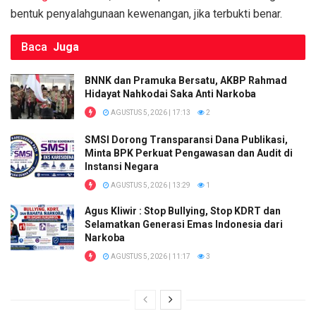
o
p
k
bentuk penyalahgunaan kewenangan, jika terbukti benar.
k
p
Baca
Juga
BNNK dan Pramuka Bersatu, AKBP Rahmad
Hidayat Nahkodai Saka Anti Narkoba
AGUSTUS 5, 2026 | 17:13
2
SMSI Dorong Transparansi Dana Publikasi,
Minta BPK Perkuat Pengawasan dan Audit di
Instansi Negara
AGUSTUS 5, 2026 | 13:29
1
Agus Kliwir : Stop Bullying, Stop KDRT dan
Selamatkan Generasi Emas Indonesia dari
Narkoba
AGUSTUS 5, 2026 | 11:17
3