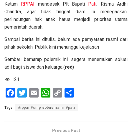
Ketum
RPPAI
mendesak Plt Bupati
Pati
, Risma Ardhi
Chandra, agar tidak tinggal diam. Ia menegaskan,
perlindungan hak anak harus menjadi prioritas utama
pemerintah daerah.
Sampai berita ini ditulis, belum ada pernyataan resmi dari
pihak sekolah. Publik kini menunggu kejelasan
Sembari berharap polemik ini. segera menemukan solusi
adil bagi siswa dan keluarga.(
red
)
121
F
T
E
W
C
S
a
wi
m
h
o
h
Tags:
#rppai #smp #obusmanri #pati
ce
tt
ail
at
py
ar
b
er
s
Li
e
o
A
n
Previous Post