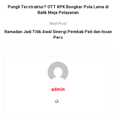
o
p
k
Pungli Terstruktur? OTT KPK Bongkar Pola Lama di
Balik Meja Pelayanan
k
p
Next Post
Ramadan Jadi Titik Awal Sinergi Pemkab Pati dan Insan
Pers
admin