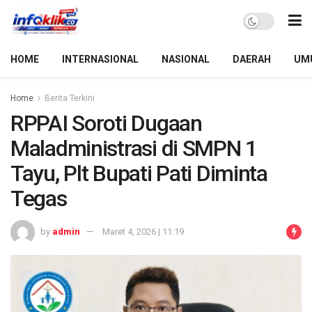
HOME
INTERNASIONAL
NASIONAL
DAERAH
UM
Home
Berita Terkini
RPPAI Soroti Dugaan
Maladministrasi di SMPN 1
Tayu, Plt Bupati Pati Diminta
Tegas
by
admin
Maret 4, 2026 | 11:19