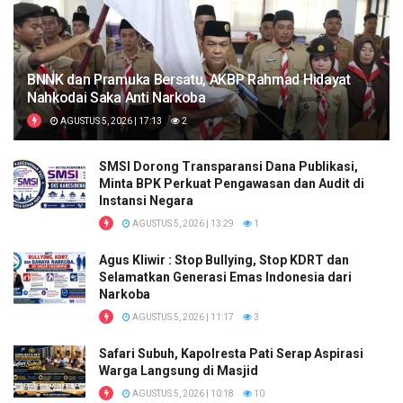
BNNK dan Pramuka Bersatu, AKBP Rahmad Hidayat
Nahkodai Saka Anti Narkoba
AGUSTUS 5, 2026 | 17:13
2
SMSI Dorong Transparansi Dana Publikasi,
Minta BPK Perkuat Pengawasan dan Audit di
Instansi Negara
AGUSTUS 5, 2026 | 13:29
1
Agus Kliwir : Stop Bullying, Stop KDRT dan
Selamatkan Generasi Emas Indonesia dari
Narkoba
AGUSTUS 5, 2026 | 11:17
3
Safari Subuh, Kapolresta Pati Serap Aspirasi
Warga Langsung di Masjid
AGUSTUS 5, 2026 | 10:18
10