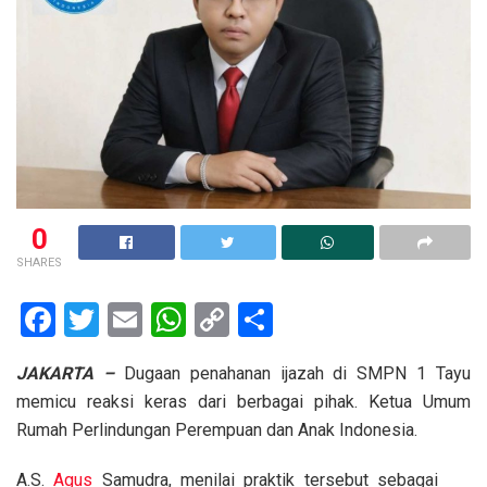
0
SHARES
F
T
E
W
C
S
a
wi
m
h
o
h
JAKARTA –
Dugaan penahanan ijazah di SMPN 1 Tayu
ce
tt
ail
at
py
ar
memicu reaksi keras dari berbagai pihak. Ketua Umum
b
er
s
Li
e
Rumah Perlindungan Perempuan dan Anak Indonesia.
o
A
n
A.S.
Agus
Samudra, menilai praktik tersebut sebagai