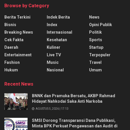
Browse by Category
Berita Terkini
Indek Berita
News
Bisnis
Index
Opini Publik
Breaking News
Internasional
Politik
Cek Fakta
Kesehatan
Sports
Daerah
Kuliner
Startup
Entertainment
Live TV
Terpopuler
Fashion
Music
Travel
Hukum
Nasional
Umum
Recent News
BNNK dan Pramuka Bersatu, AKBP Rahmad
Hidayat Nahkodai Saka Anti Narkoba
AGUSTUS 5, 2026 | 17:13
SMSI Dorong Transparansi Dana Publikasi,
Minta BPK Perkuat Pengawasan dan Audit di