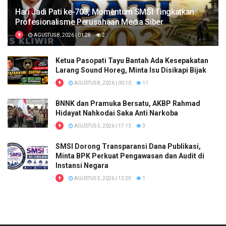
Hari Jadi Pati ke-703, Momentum SMSI Tingkatkan
Profesionalisme Perusahaan Media Siber
AGUSTUS 8, 2026 | 01:28
2
Ketua Pasopati Tayu Bantah Ada Kesepakatan
Larang Sound Horeg, Minta Isu Disikapi Bijak
AGUSTUS 8, 2026 | 00:10
11
BNNK dan Pramuka Bersatu, AKBP Rahmad
Hidayat Nahkodai Saka Anti Narkoba
AGUSTUS 5, 2026 | 17:13
3
SMSI Dorong Transparansi Dana Publikasi,
Minta BPK Perkuat Pengawasan dan Audit di
Instansi Negara
AGUSTUS 5, 2026 | 13:29
1