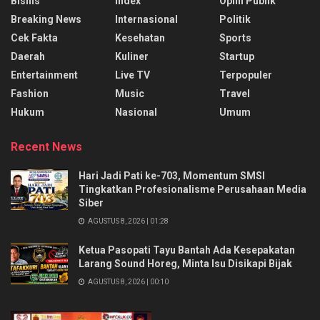
Bisnis
Index
Opini Publik
Breaking News
Internasional
Politik
Cek Fakta
Kesehatan
Sports
Daerah
Kuliner
Startup
Entertainment
Live TV
Terpopuler
Fashion
Music
Travel
Hukum
Nasional
Umum
Recent News
Hari Jadi Pati ke-703, Momentum SMSI
Tingkatkan Profesionalisme Perusahaan Media
Siber
AGUSTUS 8, 2026 | 01:28
Ketua Pasopati Tayu Bantah Ada Kesepakatan
Larang Sound Horeg, Minta Isu Disikapi Bijak
AGUSTUS 8, 2026 | 00:10