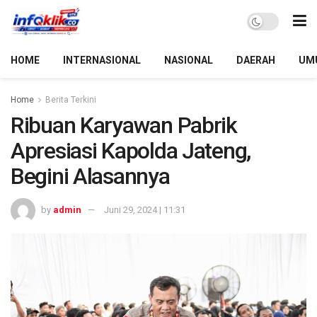
HOME
INTERNASIONAL
NASIONAL
DAERAH
UM
Home
Berita Terkini
Ribuan Karyawan Pabrik
Apresiasi Kapolda Jateng,
Begini Alasannya
by
admin
Juni 29, 2024 | 11:31