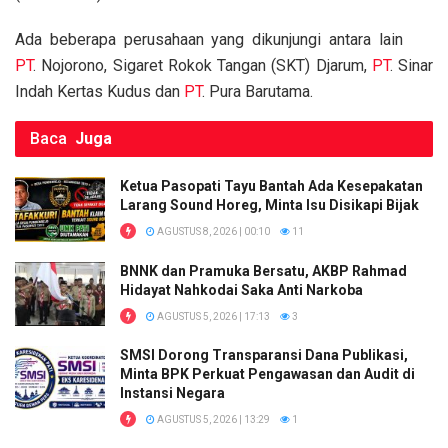
k
p
Ada beberapa perusahaan yang dikunjungi antara lain
PT
. Nojorono, Sigaret Rokok Tangan (SKT) Djarum,
PT
. Sinar
Indah Kertas Kudus dan
PT
. Pura Barutama.
Baca
Juga
Ketua Pasopati Tayu Bantah Ada Kesepakatan
Larang Sound Horeg, Minta Isu Disikapi Bijak
AGUSTUS 8, 2026 | 00:10
11
BNNK dan Pramuka Bersatu, AKBP Rahmad
Hidayat Nahkodai Saka Anti Narkoba
AGUSTUS 5, 2026 | 17:13
3
SMSI Dorong Transparansi Dana Publikasi,
Minta BPK Perkuat Pengawasan dan Audit di
Instansi Negara
AGUSTUS 5, 2026 | 13:29
1