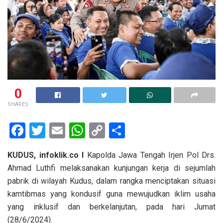
0
SHARES
F
T
E
W
C
S
a
wi
m
h
o
h
KUDUS, infoklik.co I
Kapolda Jawa Tengah Irjen Pol Drs.
ce
tt
ail
at
py
ar
Ahmad Luthfi melaksanakan kunjungan kerja di sejumlah
b
er
s
Li
e
pabrik di wilayah Kudus, dalam rangka menciptakan situasi
o
A
n
kamtibmas yang kondusif guna mewujudkan iklim usaha
o
p
k
yang inklusif dan berkelanjutan, pada hari Jumat
(28/6/2024).