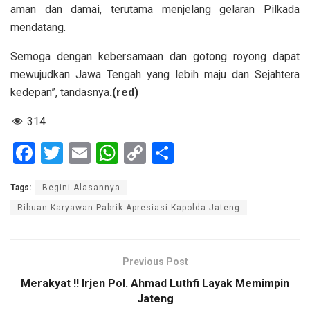
aman dan damai, terutama menjelang gelaran Pilkada
mendatang.
Semoga dengan kebersamaan dan gotong royong dapat
mewujudkan Jawa Tengah yang lebih maju dan Sejahtera
kedepan”, tandasnya
.(red)
314
F
T
E
W
C
S
a
wi
m
h
o
h
Tags:
Begini Alasannya
ce
tt
ail
at
py
ar
Ribuan Karyawan Pabrik Apresiasi Kapolda Jateng
b
er
s
Li
e
o
A
n
o
p
k
Previous Post
k
p
Merakyat !! Irjen Pol. Ahmad Luthfi Layak Memimpin
Jateng