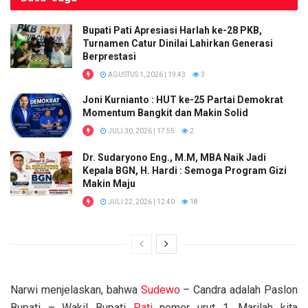
Bupati Pati Apresiasi Harlah ke-28 PKB,
Turnamen Catur Dinilai Lahirkan Generasi
Berprestasi
AGUSTUS 1, 2026 | 19:43
3
Joni Kurnianto : HUT ke-25 Partai Demokrat
Momentum Bangkit dan Makin Solid
JULI 30, 2026 | 17:55
2
Dr. Sudaryono Eng., M.M, MBA Naik Jadi
Kepala BGN, H. Hardi : Semoga Program Gizi
Makin Maju
JULI 22, 2026 | 12:40
18
Narwi menjelaskan, bahwa
Sudewo
– Candra adalah Paslon
Bupati – Wakil Bupati
Pati
nomer urut 1. Marilah kita