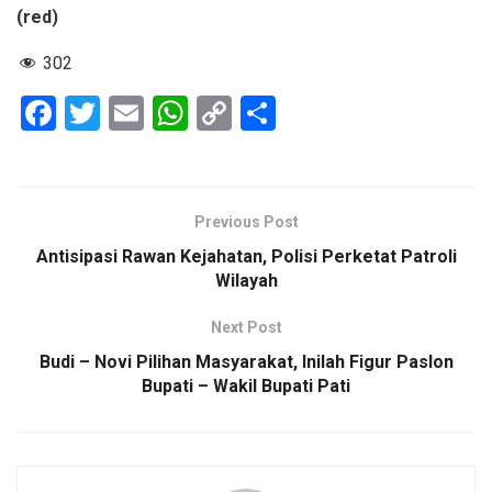
(red)
302
F
T
E
W
C
S
a
wi
m
h
o
h
ce
tt
ail
at
py
ar
b
er
s
Li
e
Previous Post
o
A
n
Antisipasi Rawan Kejahatan, Polisi Perketat Patroli
o
p
k
Wilayah
k
p
Next Post
Budi – Novi Pilihan Masyarakat, Inilah Figur Paslon
Bupati – Wakil Bupati Pati