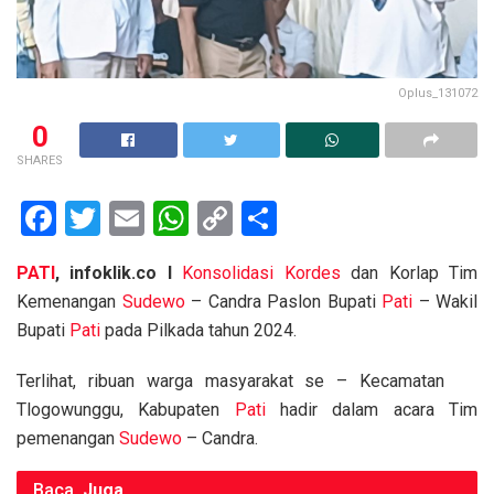
Oplus_131072
0
SHARES
F
T
E
W
C
S
a
wi
m
h
o
h
PATI
, infoklik.co I
Konsolidasi Kordes
dan Korlap Tim
ce
tt
ail
at
py
ar
Kemenangan
Sudewo
– Candra Paslon Bupati
Pati
– Wakil
b
er
s
Li
e
Bupati
Pati
pada Pilkada tahun 2024.
o
A
n
Terlihat, ribuan warga masyarakat se – Kecamatan
o
p
k
Tlogowunggu, Kabupaten
Pati
hadir dalam acara Tim
k
p
pemenangan
Sudewo
– Candra.
Baca
Juga