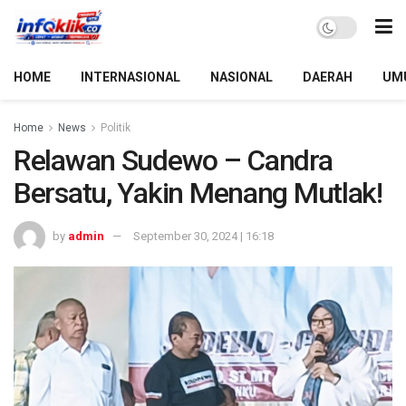
HOME
INTERNASIONAL
NASIONAL
DAERAH
UM
Home
News
Politik
Relawan Sudewo – Candra
Bersatu, Yakin Menang Mutlak!
by
admin
September 30, 2024 | 16:18