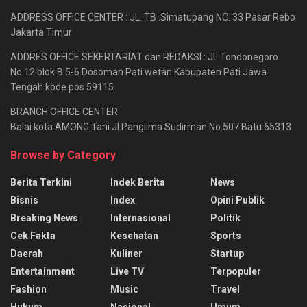
ADDRESS OFFICE CENTER : JL. TB .Simatupang NO. 33 Pasar Rebo
Jakarta Timur
ADDRES OFFICE SEKERTARIAT dan REDAKSI : JL.Tondonegoro
No.12 blok B 5-6 Dosoman Pati wetan Kabupaten Pati Jawa
Tengah kode pos 59115
BRANCH OFFICE CENTER
Balai kota AMONG Tani Jl.Panglima Sudirman No.507 Batu 65313
Browse by Category
Berita Terkini
Indek Berita
News
Bisnis
Index
Opini Publik
Breaking News
Internasional
Politik
Cek Fakta
Kesehatan
Sports
Daerah
Kuliner
Startup
Entertainment
Live TV
Terpopuler
Fashion
Music
Travel