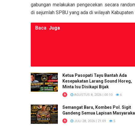
o
p
k
gabungan melakukan pengecekan secara rando
k
p
di sejumlah SPBU yang ada di wilayah Kabupaten
Baca
Juga
Ketua Pasopati Tayu Bantah Ada
Kesepakatan Larang Sound Horeg,
Minta Isu Disikapi Bijak
AGUSTUS 8, 2026 | 00:10
6
Semangat Baru, Kombes Pol. Sigit
Gandeng Semua Lapisan Masyaraka
JULI 28, 2026 | 21:09
5