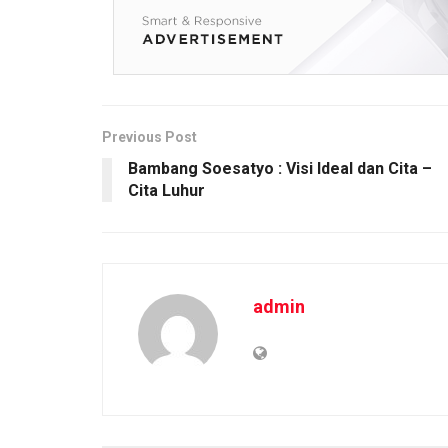
b
er
s
Li
e
o
A
n
o
p
k
k
p
Previous Post
Bambang Soesatyo : Visi Ideal dan Cita –
Cita Luhur
admin