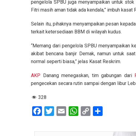
pengelola SPBU juga menyampaikan untuk stok
Fitri masih aman tidak ada kendala,” imbuh kasat
Selain itu, pihaknya menyampaikan pesan kepada
terkait ketersediaan BBM di wilayah kudus.
“Memang dari pengelola SPBU menyampaikan ke
akibat bencana banjir Demak, namun untuk saa
normal seperti biasa,” jelas Kasat Reskrim.
AKP
Danang menegaskan, tim gabungan dari
pengecekan secara rutin sampai dengan libur Leba
328
F
T
E
W
C
S
a
wi
m
h
o
h
ce
tt
ail
at
py
ar