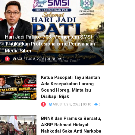
Hari Jadi Pati ke-703, Momentum SMSI
Tingkatkan Profesionalisme Perusahaan
Media Siber
AGUSTUS 8, 2026 | 01:28
2
Ketua Pasopati Tayu Bantah
Ada Kesepakatan Larang
Sound Horeg, Minta Isu
Disikapi Bijak
AGUSTUS 8, 2026 | 00:10
6
BNNK dan Pramuka Bersatu,
AKBP Rahmad Hidayat
Nahkodai Saka Anti Narkoba