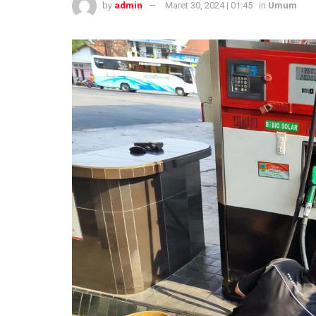
by
admin
Maret 30, 2024 | 01:45
in
Umum