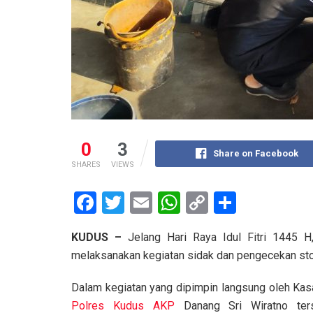
0
3
Share on Facebook
SHARES
VIEWS
F
T
E
W
C
S
a
wi
m
h
o
h
KUDUS –
Jelang Hari Raya Idul Fitri 1445 
ce
tt
ail
at
py
ar
melaksanakan kegiatan sidak dan pengecekan sto
b
er
s
Li
e
o
A
n
Dalam kegiatan yang dipimpin langsung oleh Kas
Polres Kudus
AKP
Danang Sri Wiratno ters