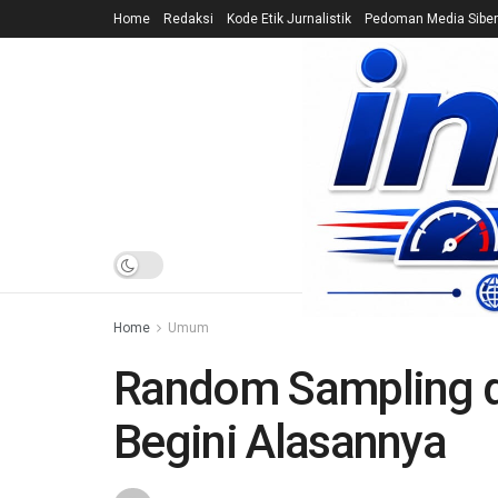
Home
Redaksi
Kode Etik Jurnalistik
Pedoman Media Siber
HOME
NEWS
Home
Umum
Random Sampling d
Begini Alasannya