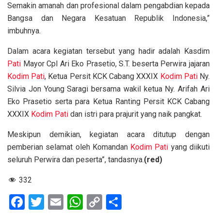
Semakin amanah dan profesional dalam pengabdian kepada
Bangsa dan Negara Kesatuan Republik Indonesia,”
imbuhnya.
Dalam acara kegiatan tersebut yang hadir adalah Kasdim
Pati
Mayor Cpl Ari Eko Prasetio, S.T. beserta Perwira jajaran
Kodim
Pati
, Ketua Persit KCK Cabang XXXIX
Kodim
Pati
Ny.
Silvia Jon Young Saragi bersama wakil ketua Ny. Arifah Ari
Eko Prasetio serta para Ketua Ranting Persit KCK Cabang
XXXIX
Kodim
Pati
dan istri para prajurit yang naik pangkat.
Meskipun demikian, kegiatan acara ditutup dengan
pemberian selamat oleh Komandan
Kodim
Pati
yang diikuti
seluruh Perwira dan peserta”, tandasnya.
(red)
332
F
T
E
W
C
S