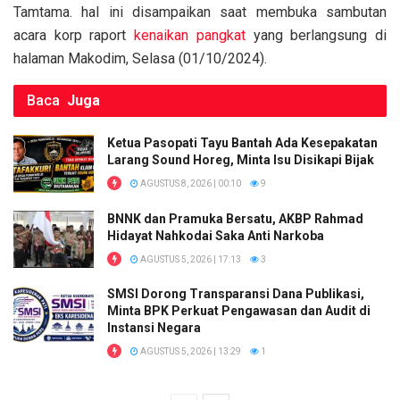
k
p
Tamtama. hal ini disampaikan saat membuka sambutan
acara korp raport
kenaikan pangkat
yang berlangsung di
halaman Makodim, Selasa (01/10/2024).
Baca
Juga
Ketua Pasopati Tayu Bantah Ada Kesepakatan
Larang Sound Horeg, Minta Isu Disikapi Bijak
AGUSTUS 8, 2026 | 00:10
9
BNNK dan Pramuka Bersatu, AKBP Rahmad
Hidayat Nahkodai Saka Anti Narkoba
AGUSTUS 5, 2026 | 17:13
3
SMSI Dorong Transparansi Dana Publikasi,
Minta BPK Perkuat Pengawasan dan Audit di
Instansi Negara
AGUSTUS 5, 2026 | 13:29
1