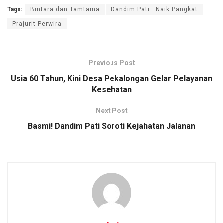
a
wi
m
h
o
h
Tags:
Bintara dan Tamtama
Dandim Pati : Naik Pangkat
ce
tt
ail
at
py
ar
Prajurit Perwira
b
er
s
Li
e
o
A
n
o
p
k
Previous Post
k
p
Usia 60 Tahun, Kini Desa Pekalongan Gelar Pelayanan
Kesehatan
Next Post
Basmi! Dandim Pati Soroti Kejahatan Jalanan