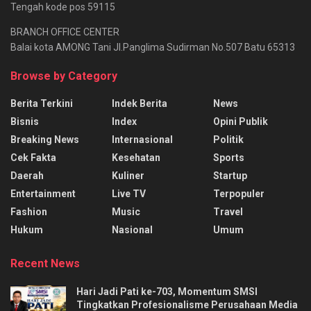
Tengah kode pos 59115
BRANCH OFFICE CENTER
Balai kota AMONG Tani Jl.Panglima Sudirman No.507 Batu 65313
Browse by Category
Berita Terkini
Indek Berita
News
Bisnis
Index
Opini Publik
Breaking News
Internasional
Politik
Cek Fakta
Kesehatan
Sports
Daerah
Kuliner
Startup
Entertainment
Live TV
Terpopuler
Fashion
Music
Travel
Hukum
Nasional
Umum
Recent News
Hari Jadi Pati ke-703, Momentum SMSI
Tingkatkan Profesionalisme Perusahaan Media