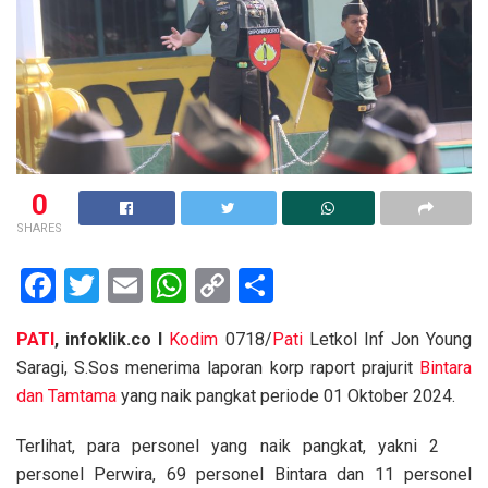
0
SHARES
F
T
E
W
C
S
a
wi
m
h
o
h
PATI
, infoklik.co I
Kodim
0718/
Pati
Letkol Inf Jon Young
ce
tt
ail
at
py
ar
Saragi, S.Sos menerima laporan korp raport prajurit
Bintara
b
er
s
Li
e
dan Tamtama
yang naik pangkat periode 01 Oktober 2024.
o
A
n
Terlihat, para personel yang naik pangkat, yakni 2
o
p
k
personel Perwira, 69 personel Bintara dan 11 personel