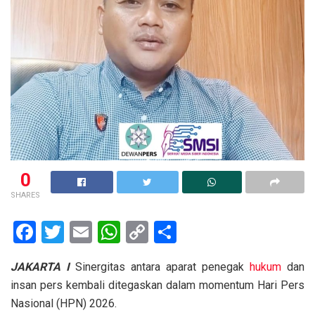
0
SHARES
F
T
E
W
C
S
a
wi
m
h
o
h
JAKARTA I
Sinergitas antara aparat penegak
hukum
dan
ce
tt
ail
at
py
ar
insan pers kembali ditegaskan dalam momentum Hari Pers
b
er
s
Li
e
Nasional (HPN) 2026.