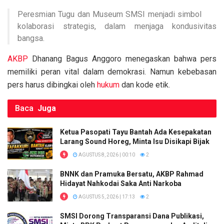
o
A
n
Peresmian Tugu dan Museum SMSI menjadi simbol
o
p
k
kolaborasi strategis, dalam menjaga kondusivitas
k
p
bangsa.
AKBP
Dhanang Bagus Anggoro menegaskan bahwa pers
memiliki peran vital dalam demokrasi. Namun kebebasan
pers harus dibingkai oleh
hukum
dan kode etik.
Baca
Juga
Ketua Pasopati Tayu Bantah Ada Kesepakatan
Larang Sound Horeg, Minta Isu Disikapi Bijak
AGUSTUS 8, 2026 | 00:10
2
BNNK dan Pramuka Bersatu, AKBP Rahmad
Hidayat Nahkodai Saka Anti Narkoba
AGUSTUS 5, 2026 | 17:13
2
SMSI Dorong Transparansi Dana Publikasi,