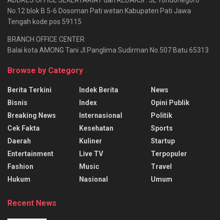
ADDRES OFFICE SEKERTARIAT dan REDAKSI : JL.Tondonegoro
No.12 blok B 5-6 Dosoman Pati wetan Kabupaten Pati Jawa
Tengah kode pos 59115
BRANCH OFFICE CENTER
Balai kota AMONG Tani Jl.Panglima Sudirman No.507 Batu 65313
Browse by Category
Berita Terkini
Indek Berita
News
Bisnis
Index
Opini Publik
Breaking News
Internasional
Politik
Cek Fakta
Kesehatan
Sports
Daerah
Kuliner
Startup
Entertainment
Live TV
Terpopuler
Fashion
Music
Travel
Hukum
Nasional
Umum
Recent News