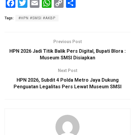
F
T
E
W
C
S
a
wi
m
h
o
h
Tags:
#HPN #SMSI #AKBP
ce
tt
ail
at
py
ar
b
er
s
Li
e
o
A
n
Previous Post
o
p
k
HPN 2026 Jadi Titik Balik Pers Digital, Bupati Blora :
Museum SMSI Disiapkan
k
p
Next Post
HPN 2026, Subdit 4 Polda Metro Jaya Dukung
Penguatan Legalitas Pers Lewat Museum SMSI