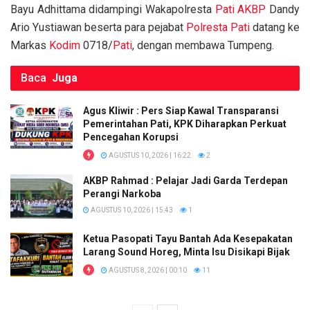
k
p
Bayu Adhittama didampingi Wakapolresta
Pati
AKBP
Dandy
Ario Yustiawan beserta para pejabat
Polresta Pati
datang ke
Markas
Kodim
0718/
Pati
, dengan membawa Tumpeng.
Baca
Juga
Agus Kliwir : Pers Siap Kawal Transparansi
Pemerintahan Pati, KPK Diharapkan Perkuat
Pencegahan Korupsi
AGUSTUS 10, 2026 | 16:22
2
AKBP Rahmad : Pelajar Jadi Garda Terdepan
Perangi Narkoba
AGUSTUS 10, 2026 | 15:43
1
Ketua Pasopati Tayu Bantah Ada Kesepakatan
Larang Sound Horeg, Minta Isu Disikapi Bijak
AGUSTUS 8, 2026 | 00:10
11