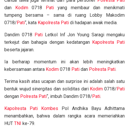
Canda tawa juga terlihat dari para personel
Polresta Pati
dan
Kodim
0718
Pati
yang membaur dan menikmati
tumpeng bersama – sama di ruang Lobby Makodim
0718/
Pati
“, kata
Kapolresta Pati
di hadapan awak media.
Dandim 0718
Pati
Letkol Inf Jon Young Saragi mengaku
terkejut dan bahagia dengan kedatangan
Kapolresta Pati
beserta jajaran.
Ia berharap momentum ini akan lebih meningkatkan
kebersamaan antara
Kodim
0718
Pati
dan
Polresta Pati
.
Terima kasih atas ucapan dan surprise ini adalah salah satu
bentuk wujud sinergitas dan soliditas dari
Kodim
0718/
Pati
dengan
Polresta Pati
“, imbuh Dandim 0718/
Pati
.
Kapolresta Pati
Kombes
Pol Andhika Bayu Adhittama
menambahkan, bahwa dalam rangka acara memeriahkan
HUT
TNI
ke-79.