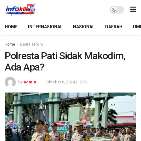
HOME
INTERNASIONAL
NASIONAL
DAERAH
UM
Home
Berita Terkini
Polresta Pati Sidak Makodim,
Ada Apa?
by
admin
Oktober 6, 2024 | 12:52