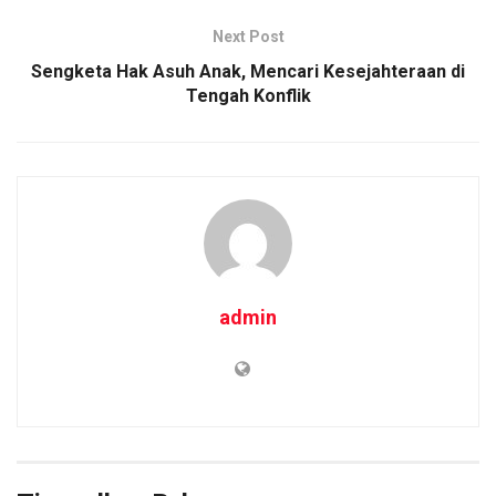
o
p
k
Next Post
k
p
Sengketa Hak Asuh Anak, Mencari Kesejahteraan di
Tengah Konflik
admin