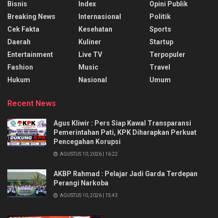
Bisnis
Index
Opini Publik
Breaking News
Internasional
Politik
Cek Fakta
Kesehatan
Sports
Daerah
Kuliner
Startup
Entertainment
Live TV
Terpopuler
Fashion
Music
Travel
Hukum
Nasional
Umum
Recent News
Agus Kliwir : Pers Siap Kawal Transparansi
Pemerintahan Pati, KPK Diharapkan Perkuat
Pencegahan Korupsi
AGUSTUS 10, 2026 | 16:22
AKBP Rahmad : Pelajar Jadi Garda Terdepan
Perangi Narkoba
AGUSTUS 10, 2026 | 15:43