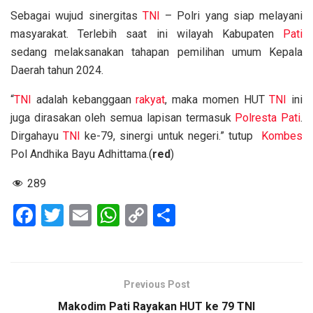
Sebagai wujud sinergitas
TNI
– Polri yang siap melayani
masyarakat. Terlebih saat ini wilayah Kabupaten
Pati
sedang melaksanakan tahapan pemilihan umum Kepala
Daerah tahun 2024.
“
TNI
adalah kebanggaan
rakyat
, maka momen HUT
TNI
ini
juga dirasakan oleh semua lapisan termasuk
Polresta Pati
.
Dirgahayu
TNI
ke-79, sinergi untuk negeri.” tutup
Kombes
Pol Andhika Bayu Adhittama.(
red
)
289
F
T
E
W
C
S
a
wi
m
h
o
h
ce
tt
ail
at
py
ar
b
er
s
Li
e
Previous Post
o
A
n
Makodim Pati Rayakan HUT ke 79 TNI