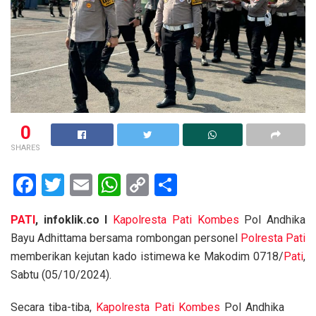
0
SHARES
F
T
E
W
C
S
a
wi
m
h
o
h
PATI
, infoklik.co I
Kapolresta Pati
Kombes
Pol Andhika
ce
tt
ail
at
py
ar
Bayu Adhittama bersama rombongan personel
Polresta Pati
b
er
s
Li
e
memberikan kejutan kado istimewa ke Makodim 0718/
Pati
,
o
A
n
Sabtu (05/10/2024).
o
p
k
Secara tiba-tiba,
Kapolresta Pati
Kombes
Pol Andhika